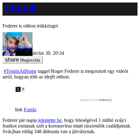
Federer is otthon trükközget
Haszán Zoltán
sport
2020. március 30. 20:34
Megosztás
#TennisAtHome
taggel Roger Federer is megosztott egy videót
arról, hogyan tölti az idejét otthon.
Forrás
Federer pár napja
jelentette be
, hogy feleségével 1 millió svájci
frankot osztanak szét a koronavírus miatt rászorulók családjainak.
Svácjban eddig 348 áldozata van a járványnak.