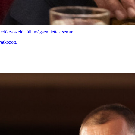
edőlés szélén áll, mégsem tettek semmit
atkozott.