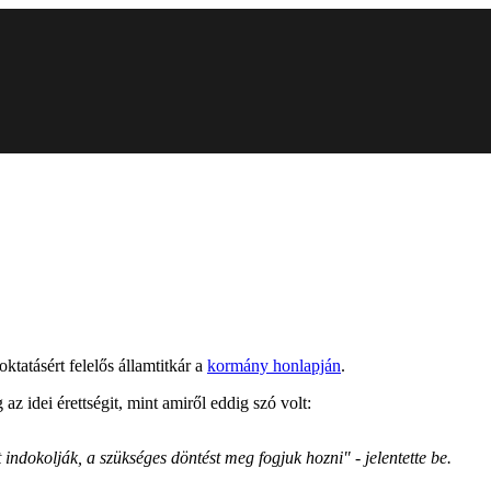
ktatásért felelős államtitkár a
kormány honlapján
.
z idei érettségit, mint amiről eddig szó volt:
dokolják, a szükséges döntést meg fogjuk hozni" - jelentette be.