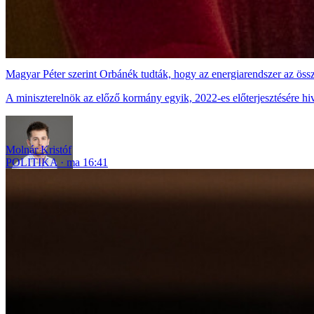
Magyar Péter szerint Orbánék tudták, hogy az energiarendszer az össz
A miniszterelnök az előző kormány egyik, 2022-es előterjesztésére hiv
Molnár Kristóf
POLITIKA
ma 16:41