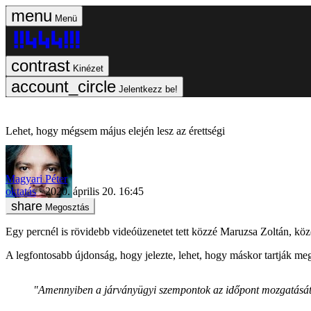
Menü
Kinézet
Jelentkezz be!
Lehet, hogy mégsem május elején lesz az érettségi
Magyari Péter
oktatás
2020. április 20. 16:45
Megosztás
Egy percnél is rövidebb videóüzenetet tett közzé Maruzsa Zoltán, közo
A legfontosabb újdonság, hogy jelezte, lehet, hogy máskor tartják meg a
"Amennyiben a járványügyi szempontok az időpont mozgatását in