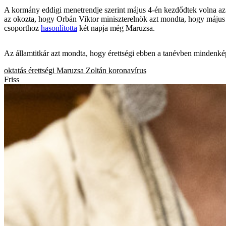
A kormány eddigi menetrendje szerint május 4-én kezdődtek volna az 
az okozta, hogy Orbán Viktor miniszterelnök azt mondta, hogy május 3-á
csoporthoz
hasonlította
két napja még Maruzsa.
Az államtitkár azt mondta, hogy érettségi ebben a tanévben mindenképp
oktatás
érettségi
Maruzsa Zoltán
koronavírus
Friss