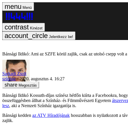
Menü
Kinézet
Jelentkezz be!
Bánsági Ildikó: Ami az SZFE körül zajlik, csak az utolsó csepp volt 
Sarkadi Zsolt
színház
2020. augusztus 4. 16:27
Megosztás
Bánsági Ildikó Kossuth-díjas színész hétfőn kiírta a Facebookra, hog
összefüggésben állhat a Színház- és Filmművészeti Egyetem
átszerve
lesz
, aki a Nemzeti Színház igazgatója is.
Bánsági kedden
az ATV Híradójának
hosszabban is nyilatkozott a tá
zajlik.