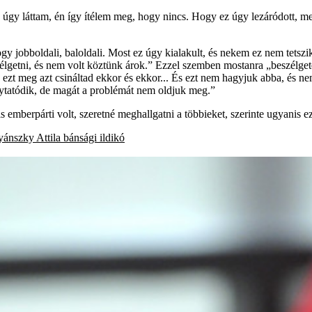
 úgy láttam, én így ítélem meg, hogy nincs. Hogy ez úgy lezáródott, mer
gy jobboldali, baloldali. Most ez úgy kialakult, és nekem ez nem tetszi
élgetni, és nem volt köztünk árok.” Ezzel szemben mostanra „beszélget
e ezt meg azt csináltad ekkor és ekkor... És ezt nem hagyjuk abba, és
lytatódik, de magát a problémát nem oldjuk meg.”
emberpárti volt, szeretné meghallgatni a többieket, szerinte ugyanis ez 
ánszky Attila
bánsági ildikó