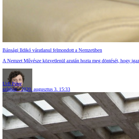
Bánsági Ildikó váratlanul felmondott a Nemzetiben
A Nemzet Művésze közvetlenül azután hozta meg döntését, hogy igazg
Urfi Péter
színház
2020. augusztus 3. 15:33