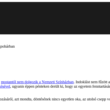
a pohárban
y
mostantól nem dolgozik a Nemzeti Színházban
. Indoklást nem fűzött 
zésével
, ugyanis éppen pénteken derült ki, hogy az egyetem fenntartásá
vozásáról, azt mondta, döntésének nincs egyetlen oka, az utolsó csepp 