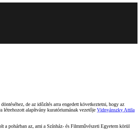
a döntéséhez, de az időzítés arra engedett következtetni, hogy az
ra létrehozott alapítvány kuratóriumának vezetője
Vidnyánszky Attila
volt a pohárban az, ami a Színház- és Filmművészeti Egyetem körül