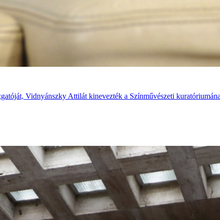
atóját, Vidnyánszky Attilát kinevezték a Színművészeti kuratóriumána