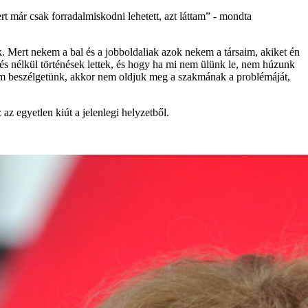
t már csak forradalmiskodni lehetett, azt láttam” - mondta
k. Mert nekem a bal és a jobboldaliak azok nekem a társaim, akiket én
és nélkül történések lettek, és hogy ha mi nem ülünk le, nem húzunk
 nem beszélgetünk, akkor nem oldjuk meg a szakmának a problémáját,
az egyetlen kiút a jelenlegi helyzetből.