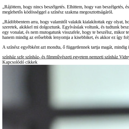
„Rájöttem, hogy nincs beszélgetés. Elhittem, hogy van beszélgetés, és
meglehetős ködösséggel a színész szakma megosztottságáról.
„Rádöbbentem arra, hogy valamitől valakik kialakítottak egy olyat, ho
szeretek, akikkel mi dolgoztunk. Egyívásúak voltunk, és tudtunk besz
egy vonalat, és nem mutogatunk visszafele, hogy te beszélsz, mikor t
hanem mindig az erősebbik lenyomja a kisebbiket, és akkor ez így fo
A színész egyébként azt mondta, ő függetlennek tartja magát, mindig is 
színház
szfe
színház- és filmművészeti egyetem
nemzeti színház
Vidny
Kapcsolódó cikkek