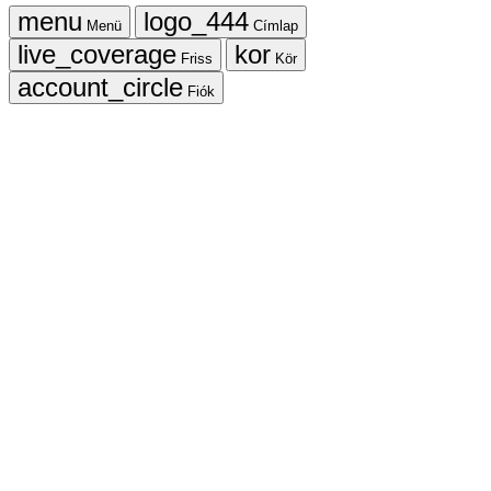
Menü
Címlap
Friss
Kör
Fiók