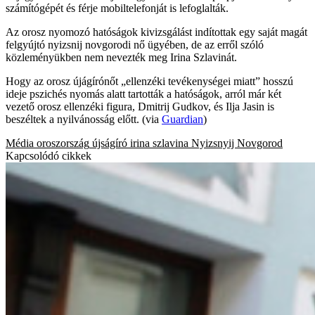
számítógépét és férje mobiltelefonját is lefoglalták.
Az orosz nyomozó hatóságok kivizsgálást indítottak egy saját magát
felgyújtó nyizsnij novgorodi nő ügyében, de az erről szóló
közleményükben nem nevezték meg Irina Szlavinát.
Hogy az orosz újágírónőt „ellenzéki tevékenységei miatt” hosszú
ideje pszichés nyomás alatt tartották a hatóságok, arról már két
vezető orosz ellenzéki figura, Dmitrij Gudkov, és Ilja Jasin is
beszéltek a nyilvánosság előtt. (via
Guardian
)
Média
oroszország
újságíró
irina szlavina
Nyizsnyij Novgorod
Kapcsolódó cikkek