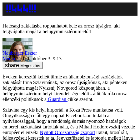
Hatósági zaklatásba roppanhatott bele az orosz újságíró, aki
felgyújtotta magát a belügyminisztérium előtt
Neuberger Eszter
Média
2020. október 3. 9:13
Megosztás
Éveken keresztül kellett tűrnie az állambiztonsági szoláglatok
zaklatását Irina Szlavinának, az orosz újságírónak, aki pénteken
felgyújtotta magát Nyizsnij Novgorod központjában, a
belügyminisztérium helyi kirendeltsége előtt - állítják róla orosz
ellenzéki politikusok a
Guardian
cikke szerint.
Szlavina egy kis helyi hírportál, a Koza Press munkatrsa volt.
Öngyilkossága előtt egy nappal Facebook-on tudatta a
nyilvánossággal, hogy a rendőrség és más nyomozó hatóságok
emberei házkutatást tartottak nála, és a Mihail Hodorovszkij vezette
européer ellenzéki
Nyitott Oroszország csoport
iratait, brosúráit,
feljegyzéseit keresték rajta. Jegyzetfüzetei és laptopja mellett lánya