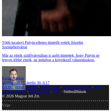
Több tucatnyi Putyin-ellenes tüntetőt vettek őrizetbe
Szentpéterváron
Már az elnök szülővárosában is azért tüntettek, hogy Putyin ne
legyen többé elnök, ne induljon a következő választásokon.
Király András
külföld
2017. április 30. 6:17
GYIK
Hibát jelentek
Impresszum
Javítások kezelése
Jogi
dokumentumok
Médiaajánlat
RSS
Sütibeállítások
©
2026
Magyar Jeti Zrt.
Vége