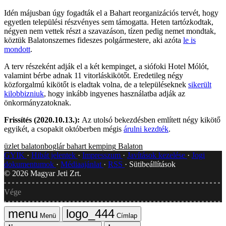
Idén májusban úgy fogadták el a Bahart reorganizációs tervét, hogy
egyetlen települési részvényes sem támogatta. Heten tartózkodtak,
négyen nem vettek részt a szavazáson, tízen pedig nemet mondtak,
köztük Balatonszemes fideszes polgármestere, aki azóta
le is
mondott
.
A terv részeként adják el a két kempinget, a siófoki Hotel Mólót,
valamint bérbe adnak 11 vitorláskikötőt. Eredetileg négy
közforgalmú kikötőt is eladtak volna, de a településeknek
sikerült
kilobbizniuk
, hogy inkább ingyenes használatba adják az
önkormányzatoknak.
Frissítés (2020.10.13.):
Az utolsó bekezdésben említett négy kikötő
egyikét, a csopakit októberben mégis
árulni kezdték
.
üzlet
balatonboglár
bahart
kemping
Balaton
GYIK
Hibát jelentek
Impresszum
Javítások kezelése
Jogi
dokumentumok
Médiaajánlat
RSS
Sütibeállítások
©
2026
Magyar Jeti Zrt.
Vége
Menü
Címlap