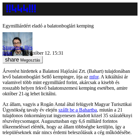
Egymilliárdért eladó a balatonboglári kemping
Szurovecz Illés
üzlet
2020. október 12. 15:31
Megosztás
Árverést hirdettek a Balatoni Hajózási Zrt. (Bahart) tulajdonában
levő balatonboglári Sellő kempingre, írja az
mfor
. A kikiáltási ár
valamivel több mint egymilliárd forint, akárcsak a kisebb és
rosszabb helyen fekvő balatonszemesi kemping esetében, amire
október 21-ig lehet licitálni.
Az állam, vagyis a Rogán Antal által felügyelt Magyar Turisztikai
Ügynökség tavaly év elején
szállt be a Bahartba
, miután a 21
tulajdonos önkormányzat ingyenesen átadott közel 35 százaléknyi
részvénycsomagot. Augusztusban egy 6,6 milliárd forintos
tőkeemeléssel elérték, hogy az állam többségbe kerüljön, így a
településeknek már nincs érdemi beleszólásuk a cég működésébe.