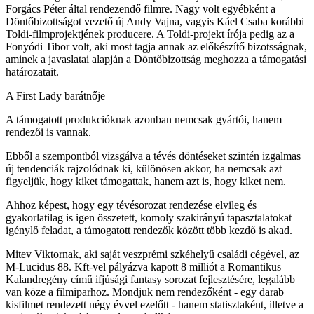
Forgács Péter által rendezendő filmre. Nagy volt egyébként a
Döntőbizottságot vezető új Andy Vajna, vagyis Káel Csaba korábbi
Toldi-filmprojektjének producere. A Toldi-projekt írója pedig az a
Fonyódi Tibor volt, aki most tagja annak az előkészítő bizotsságnak,
aminek a javaslatai alapján a Döntőbizottság meghozza a támogatási
határozatait.
A First Lady barátnője
A támogatott produkcióknak azonban nemcsak gyártói, hanem
rendezői is vannak.
Ebből a szempontból vizsgálva a tévés döntéseket szintén izgalmas
új tendenciák rajzolódnak ki, különösen akkor, ha nemcsak azt
figyeljük, hogy kiket támogattak, hanem azt is, hogy kiket nem.
Ahhoz képest, hogy egy tévésorozat rendezése elvileg és
gyakorlatilag is igen összetett, komoly szakirányú tapasztalatokat
igénylő feladat, a támogatott rendezők között több kezdő is akad.
Mitev Viktornak, aki saját veszprémi szkéhelyű családi cégével, az
M-Lucidus 88. Kft-vel pályázva kapott 8 milliót a Romantikus
Kalandregény című ifjúsági fantasy sorozat fejlesztésére, legalább
van köze a filmiparhoz. Mondjuk nem rendezőként - egy darab
kisfilmet rendezett négy évvel ezelőtt - hanem statisztaként, illetve a