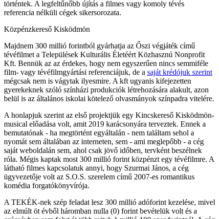
történtek. A legfeltűnőbb újítás a filmes vagy komoly tévés
referencia nélküli cégek sikersorozata.
Közpénzkereső Kisködmön
Majdnem 300 millió forintból gyárhatja az Őszi végjáték című
tévéfilmet a Települések Kulturális Életéért Közhasznú Nonprofit
Kft. Bennük az az érdekes, hogy nem egyszerűen nincs semmiféle
film- vagy tévéfilmgyártási referenciájuk, de a
saját krédójuk szerint
mégcsak nem is vágytak ilyesmire. A kft ugyanis kifejezetten
gyerekeknek szóló színházi produkciók létrehozására alakult, azon
belül is az általános iskolai kötelező olvasmányok színpadra vitelére.
A honlapjuk szerint az első projektjük egy Kincskereső Kisködmön-
musical előadása volt, amit 2019 karácsonyára terveztek. Ennek a
bemutatónak - ha megtörtént egyáltalán - nem találtam sehol a
nyomát sem általában az interneten, sem - ami meglepőbb - a cég
saját weboldalán sem, ahol csak jövő időben, tervként beszélnek
róla. Mégis kaptak most 300 millió forint közpénzt egy tévéfilmre. A
látható filmes kapcsolatuk annyi, hogy Szurmai János, a cég
ügyvezetője volt az S.O.S. szerelem című 2007-es romantikus
komédia forgatókönyvírója.
A TEKÉK-nek szép feladat lesz 300 millió adóforint kezelése, mivel
az elmúlt öt évből háromban nulla (0) forint bevételük volt és a