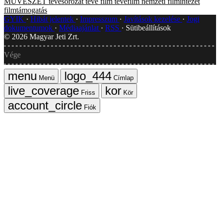
MŰVÉSZET
tévésorozat
tévé
film
tévéfilm
nemzeti filmintézet
filmtámogatás
GYIK
Hibát jelentek
Impresszum
Javítások kezelése
Jogi
dokumentumok
Médiaajánlat
RSS
Sütibeállítások
©
2026
Magyar Jeti Zrt.
Vége
Menü
Címlap
Friss
Kör
Fiók