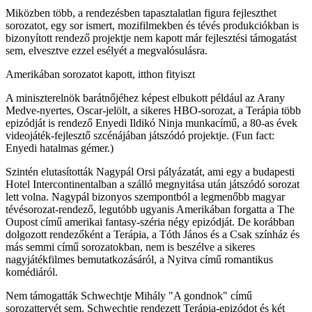
Miközben több, a rendezésben tapasztalatlan figura fejleszthet
sorozatot, egy sor ismert, mozifilmekben és tévés produkciókban is
bizonyított rendező projektje nem kapott már fejlesztési támogatást
sem, elvesztve ezzel esélyét a megvalósulásra.
Amerikában sorozatot kapott, itthon fityiszt
A miniszterelnök barátnőjéhez képest elbukott például az Arany
Medve-nyertes, Oscar-jelölt, a sikeres HBO-sorozat, a Terápia több
epizódját is rendező Enyedi Ildikó Ninja munkacímű, a 80-as évek
videojáték-fejlesztő szcénájában játszódó projektje. (Fun fact:
Enyedi hatalmas gémer.)
Szintén elutasították Nagypál Orsi pályázatát, ami egy a budapesti
Hotel Intercontinentalban a szálló megnyitása után játszódó sorozat
lett volna. Nagypál bizonyos szempontból a legmenőbb magyar
tévésorozat-rendező, legutóbb ugyanis Amerikában forgatta a The
Oupost című amerikai fantasy-széria négy epizódját. De korábban
dolgozott rendezőként a Terápia, a Tóth János és a Csak színház és
más semmi című sorozatokban, nem is beszélve a sikeres
nagyjátékfilmes bemutatkozásáról, a Nyitva című romantikus
komédiáról.
Nem támogatták Schwechtje Mihály "A gondnok" című
sorozattervét sem. Schwechtje rendezett Terápia-epizódot és két