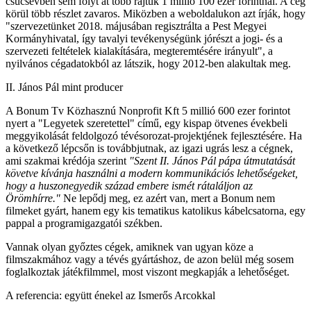
csúcsévben sem folyt át több rajtuk 1 millió 100 ezer forintnál. A cég
körül több részlet zavaros. Miközben a weboldalukon azt írják, hogy
"szervezetünket 2018. májusában regisztrálta a Pest Megyei
Kormányhivatal, így tavalyi tevékenységünk jórészt a jogi- és a
szervezeti feltételek kialakítására, megteremtésére irányult", a
nyilvános cégadatokból az látszik, hogy 2012-ben alakultak meg.
II. János Pál mint producer
A Bonum Tv Közhasznú Nonprofit Kft 5 millió 600 ezer forintot
nyert a "Legyetek szeretettel" című, egy kispap ötvenes évekbeli
meggyikolását feldolgozó tévésorozat-projektjének fejlesztésére. Ha
a következő lépcsőn is továbbjutnak, az igazi ugrás lesz a cégnek,
ami szakmai krédója szerint
"Szent II. János Pál pápa útmutatását
követve kívánja használni a modern kommunikációs lehetőségeket,
hogy a huszonegyedik század embere ismét rátaláljon az
Örömhírre."
Ne lepődj meg, ez azért van, mert a Bonum nem
filmeket gyárt, hanem egy kis tematikus katolikus kábelcsatorna, egy
pappal a programigazgatói székben.
Vannak olyan győztes cégek, amiknek van ugyan köze a
filmszakmához vagy a tévés gyártáshoz, de azon belül még sosem
foglalkoztak játékfilmmel, most viszont megkapják a lehetőséget.
A referencia: együtt énekel az Ismerős Arcokkal