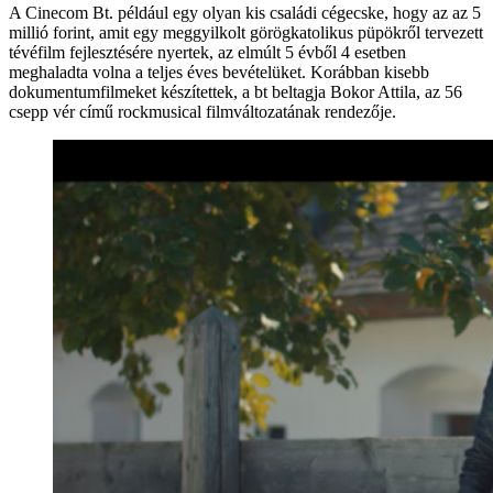
A Cinecom Bt. például egy olyan kis családi cégecske, hogy az az 5
millió forint, amit egy meggyilkolt görögkatolikus püpökről tervezett
tévéfilm fejlesztésére nyertek, az elmúlt 5 évből 4 esetben
meghaladta volna a teljes éves bevételüket. Korábban kisebb
dokumentumfilmeket készítettek, a bt beltagja Bokor Attila, az 56
csepp vér című rockmusical filmváltozatának rendezője.