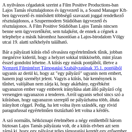
A nyilvános cégadatok szerint a Film Positive Productions-ban
Lajos Tamás résztulajdonos és ügyvezető is, a Sound Manager Kft-
ben ügyvezető és minősített többségű szavazati joggal rendelkező
résztulajdonos, a Szupermodern Stúdióban ügyvezető és
résztulajonos. A Film Positive Stúdióban Lajos Tamás nincsen
benne sem ügyvezetőként, sem tulajként, de ennek a cégnek a
telephelye a másik háromhoz hasonlóan a Lajos-birodalom Völgy
utcai 19. alatti székhelyén található.
Bár a pályázati kiírás első olvasásra egyértelműnek tűnik, jobban
megnézve kiderül, hogy a helyzet sokkal trükkösebb, mint józan
ésszel gondolni lehetne. A kiírás egy másik pontjából, illetve a
Nemzeti Filmintézet Támogatási Szabályzatának 35.1. pontjából
ugyanis az derül ki, hogy az "egy pályázó" ugyanis nem embert,
hanem jogi személyt jelent. Vagyis a kiírás, bár keménynek is
tűnhet, valójában nem zárja ki, hogy akárhány, egyébként
ugyanazon ember vagy emberek irányítása alatt álló pályázó cég
versengjen ugyanazon a tenderen. Arról ugyanis sehol sincs szó a
kiírásban, hogy ugyanazon szereplő ne pályázhatna több, általa
irányított céggel. Pedig, ha lett volna ilyen szándék, egy rövid
paragrafussal egyértelműen tisztázható lett volna a kérdés.
A szó normális, hétköznapi értelmében a négy említettből három
biztosan Lajos Tamás pályázata volt, de a kiírás elvben azt sem
zárná ki, hogy egy pályázat teljes támogatási keretét egy erősember