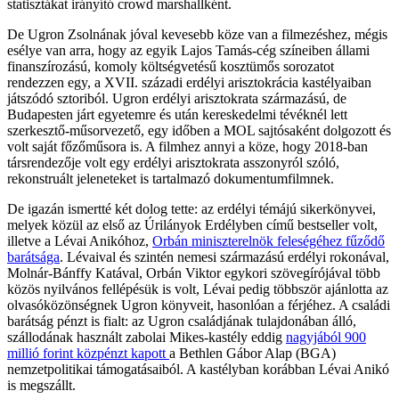
statisztákat irányító crowd marshallként.
De Ugron Zsolnának jóval kevesebb köze van a filmezéshez, mégis
esélye van arra, hogy az egyik Lajos Tamás-cég színeiben állami
finanszírozású, komoly költségvetésű kosztümős sorozatot
rendezzen egy, a XVII. századi erdélyi arisztokrácia kastélyaiban
játszódó sztoriból. Ugron erdélyi arisztokrata származású, de
Budapesten járt egyetemre és után kereskedelmi tévéknél lett
szerkesztő-műsorvezető, egy időben a MOL sajtósaként dolgozott és
volt saját főzőműsora is. A filmhez annyi a köze, hogy 2018-ban
társrendezője volt egy erdélyi arisztokrata asszonyról szóló,
rekonstruált jeleneteket is tartalmazó dokumentumfilmnek.
De igazán ismertté két dolog tette: az erdélyi témájú sikerkönyvei,
melyek közül az első az Úrilányok Erdélyben című bestseller volt,
illetve a Lévai Anikóhoz,
Orbán miniszterelnök feleségéhez fűződő
barátsága
. Lévaival és szintén nemesi származású erdélyi rokonával,
Molnár-Bánffy Katával, Orbán Viktor egykori szövegírójával több
közös nyilvános fellépésük is volt, Lévai pedig többször ajánlotta az
olvasóközönségnek Ugron könyveit, hasonlóan a férjéhez. A családi
barátság pénzt is fialt: az Ugron családjának tulajdonában álló,
szállodának használt zabolai Mikes-kastély eddig
nagyjából 900
millió forint közpénzt kapott
a Bethlen Gábor Alap (BGA)
nemzetpolitikai támogatásaiból. A kastélyban korábban Lévai Anikó
is megszállt.