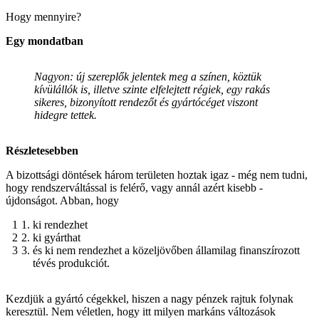
Hogy mennyire?
Egy mondatban
Nagyon: új szereplők jelentek meg a színen, köztük
kívülállók is, illetve szinte elfelejtett régiek, egy rakás
sikeres, bizonyított rendezőt és gyártócéget viszont
hidegre tettek.
Részletesebben
A bizottsági döntések három területen hoztak igaz - még nem tudni,
hogy rendszerváltással is felérő, vagy annál azért kisebb -
újdonságot. Abban, hogy
ki rendezhet
ki gyárthat
és ki nem rendezhet a közeljövőben államilag finanszírozott
tévés produkciót.
Kezdjük a gyártó cégekkel, hiszen a nagy pénzek rajtuk folynak
keresztül. Nem véletlen, hogy itt milyen markáns változások