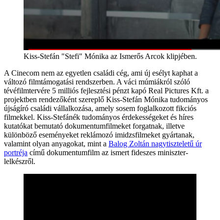
Kiss-Stefán "Stefi" Mónika az Ismerős Arcok klipjében.
A Cinecom nem az egyetlen családi cég, ami új esélyt kaphat a
változó filmtámogatási rendszerben. A váci múmiákról szóló
tévéfilmtervére 5 milliós fejlesztési pénzt kapó Real Pictures Kft. a
projektben rendezőként szereplő Kiss-Stefán Mónika tudományos
újságíró családi vállalkozása, amely sosem foglalkozott fikciós
filmekkel. Kiss-Stefánék tudományos érdekességeket és híres
kutatókat bemutató dokumentumfilmeket forgatnak, illetve
különböző eseményeket reklámozó imidzsfilmeket gyártanak,
valamint olyan anyagokat, mint a
Balog Zoltán nagytiszteletű úr
portréja
című dokumentumfilm az ismert fideszes miniszter-
lelkészről.