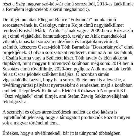
részt a Szép magyar szó-kép-tár című sorozatból, 2018-as játékfilmje
a Remélem legközelebb sikerül meghalnod :).
De fügét mutattak Fliegauf Bence "Folyondár" munkacímű
sorozattervének is. Csakúgy, mint a Kojot című nagyjátékfilmet
rendező Kostyál Márk "A róka"-jának vagy a 2009-ben a Rózsaszín
sajt című vígjátékkal bamutatkopzó, tavaly az Akik maradtak-kal
villantó, tapasztalt sorozatrendezőnek és forgatókönyvírónak
számító, kétszeres Oscar-jelölt Tóth Barnabás "Boszorkányok" című
projektjének. Ő olyan sorozatokat rendezett, mint az A mi kis falunk,
a Csalfa karma vagy a Született lúzer. Tóth tavaly és idén akkorát
duplázott, mint magyar filmrendező korábban még soha: 2019-ben a
Susotázs című rövidfilmje, 2020-ben pedig az Akik maradtak került
fel az Oscar-jelöltek szűkített listájára. Ő azonban simán
vigasztalódhat azzal, hogy ha a sorozatötlete ment is a levesbe, a
tévéfilmgyártási pályázat nyerteseként ő rendezheti majd a korábban
említett Települések Kulturális Életéért Közhasznú Nonprofit Kft.
"Őszi végjáték" című filmjét, ami Stefan Zewig Sakknovellájának
feldolgozása.
A személyi és céges átrendeződések mellett az első látásra is
legfeltűnőbb jelenség, hogy a támogatott produkciók között milyen
sok a magyar történelmi téma.
Érdekes, hogy a tévéfilmeknél, bár itt is túlnyomó többségben