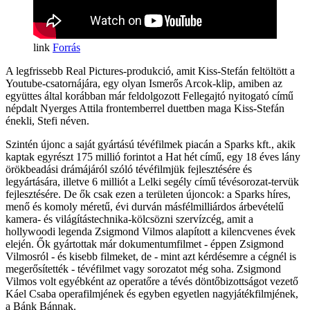
Forrás
A legfrissebb Real Pictures-produkció, amit Kiss-Stefán feltöltött a
Youtube-csatornájára, egy olyan Ismerős Arcok-klip, amiben az
együttes által korábban már feldolgozott Fellegajtó nyitogató című
népdalt Nyerges Attila frontemberrel duettben maga Kiss-Stefán
énekli, Stefi néven.
Szintén újonc a saját gyártású tévéfilmek piacán a Sparks kft., akik
kaptak egyrészt 175 millió forintot a Hat hét című, egy 18 éves lány
örökbeadási drámájáról szóló tévéfilmjük fejlesztésére és
legyártására, illetve 6 milliót a Lelki segély című tévésorozat-tervük
fejlesztésére. De ők csak ezen a területen újoncok: a Sparks híres,
menő és komoly méretű, évi durván másfélmilliárdos árbevételű
kamera- és világítástechnika-kölcsözni szervízcég, amit a
hollywoodi legenda Zsigmond Vilmos alapított a kilencvenes évek
elején. Ők gyártottak már dokumentumfilmet - éppen Zsigmond
Vilmosról - és kisebb filmeket, de - mint azt kérdésemre a cégnél is
megerősítették - tévéfilmet vagy sorozatot még soha. Zsigmond
Vilmos volt egyébként az operatőre a tévés döntőbizottságot vezető
Káel Csaba operafilmjének és egyben egyetlen nagyjátékfilmjének,
a Bánk Bánnak.