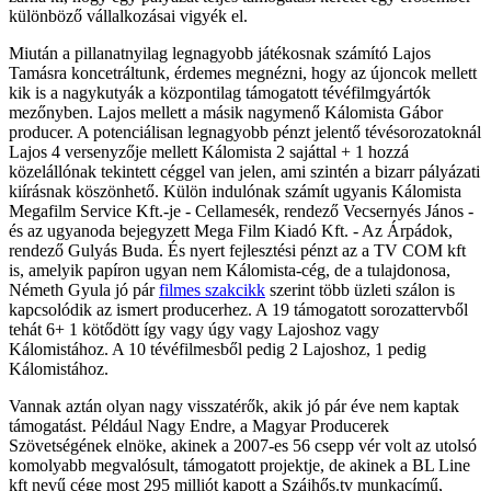
különböző vállalkozásai vigyék el.
Miután a pillanatnyilag legnagyobb játékosnak számító Lajos
Tamásra koncetráltunk, érdemes megnézni, hogy az újoncok mellett
kik is a nagykutyák a központilag támogatott tévéfilmgyártók
mezőnyben. Lajos mellett a másik nagymenő Kálomista Gábor
producer. A potenciálisan legnagyobb pénzt jelentő tévésorozatoknál
Lajos 4 versenyzője mellett Kálomista 2 sajáttal + 1 hozzá
közelállónak tekintett céggel van jelen, ami szintén a bizarr pályázati
kiírásnak köszönhető. Külön indulónak számít ugyanis Kálomista
Megafilm Service Kft.-je - Cellamesék, rendező Vecsernyés János -
és az ugyanoda bejegyzett Mega Film Kiadó Kft. - Az Árpádok,
rendező Gulyás Buda. És nyert fejlesztési pénzt az a TV COM kft
is, amelyik papíron ugyan nem Kálomista-cég, de a tulajdonosa,
Németh Gyula jó pár
filmes szakcikk
szerint több üzleti szálon is
kapcsolódik az ismert producerhez. A 19 támogatott sorozattervből
tehát 6+ 1 kötődött így vagy úgy vagy Lajoshoz vagy
Kálomistához. A 10 tévéfilmesből pedig 2 Lajoshoz, 1 pedig
Kálomistához.
Vannak aztán olyan nagy visszatérők, akik jó pár éve nem kaptak
támogatást. Például Nagy Endre, a Magyar Producerek
Szövetségének elnöke, akinek a 2007-es 56 csepp vér volt az utolsó
komolyabb megvalósult, támogatott projektje, de akinek a BL Line
kft nevű cége most 295 milliót kapott a Szájhős.tv munkacímű,