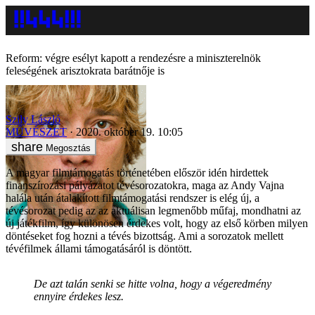
Reform: végre esélyt kapott a rendezésre a miniszterelnök
feleségének arisztokrata barátnője is
Szily László
MŰVÉSZET
2020. október 19. 10:05
Megosztás
A magyar filmtámogatás történetében először idén hirdettek
finanszírozási pályázatot tévésorozatokra, maga az Andy Vajna
halála után átalakított filmtámogatási rendszer is elég új, a
tévésorozat pedig az az aktuálisan legmenőbb műfaj, mondhatni az
új játékfilm, így különösen érdekes volt, hogy az első körben milyen
döntéseket fog hozni a tévés bizottság. Ami a sorozatok mellett
tévéfilmek állami támogatásáról is döntött.
De azt talán senki se hitte volna, hogy a végeredmény
ennyire érdekes lesz.