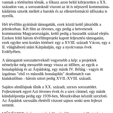
vannak a történelmi témák, a fókusz azon belül kifejezetten a XX.
századon van, a sorozatoknál viszont az itt is népszerű kommunista-
kádárista sztorik mellett a barokk és az ellenreformáció időszaka is
nyerők.
Hét tévéfilm gyártását támogatták, ezek közül kettő játszódik a
jelenkorban. Két film az ötvenes, egy pedig a hetvenesek
kommunista Magyarországán, kettő pedig a huszadik század elején.
Ezeken felül három tévéfilmprojekt kapott feljesztési támogatást,
ezek egyike sem kortárs történet: egy a XVIII. századi Vácon, egy a
II. világháború utáni Kárpátalján, egy a nyolcvanas évek
Erdélyében.
A támogatott sorozatterveknél vegyesebb a kép: a projektek
némelyike még messzebb megy vissza az időben, az egyik a
honalapításig és az Árpádokig, egy másik IV. Béláig - vagyis itt
izgalmas "első vs második honalapítás" deathmatch van
kialakulóban - három sztori pedig XVII.-XVIII. századi.
Sajátos alműfajnak tűnik a XX. századi, szexes sorozatötlet.
Fejlesztenek egyet Azt ötvenes évek és a szex címmel, egy másik
kiindulópontja pedig egy 1939-ben, Moszkvában készült szexfotó.
Az Árpádok szexuális életéről viszont sajnos senki sem fejleszt
semmit.