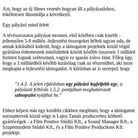
Azt, hogy az új filmes vezetés hogyan áll a pályázatáshoz,
tökéletesen illusztrálja a következő.
Egy pályázó mind felett
A tévésorozatos pályázat mostani, első körében csak kisebb -
jellemzően 5-8 milliós -fejlesztési összegeket ítéltek ugyan oda, de
annak kiírásából kiderül, hogy a támogatott projektek közül végül
gyártásra érdemesnek minősítettek között később összesen 3 milliárd
forintot fognak szétosztani, vagyis ez igazán zsíros falat. Főleg úgy,
hogy a 3 milliárdból később kizárólag csak az részesülhet, aki most
megkapta a fejlesztési támogatást. A kiírásban az is szerepel, hogy
"1.4.3. A jelen eljárásban
egy pályázó
legfeljebb
egy
, a
pályázati felhívás 1.5.2. pontjában meghatározott
szinopszist
nyújthat be."
Ehhez képest már egy korábbi cikkben megírtam, hogy a támogatott
sorozattervek közül négy is Lajos Tamás producerhez köthető
gyártócégek - a Film Positive Stúdió Kft., a Sound Manager Kft., a
Szupermodern Stúdió Kft., és a Film Positive Productions Kft.
projektje.