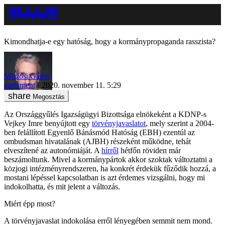
Kimondhatja-e egy hatóság, hogy a kormánypropaganda rasszista?
Miklósi Gábor
parlament
2020. november 11. 5:29
Megosztás
Az Országgyűlés Igazságügyi Bizottsága elnökeként a KDNP-s
Vejkey Imre benyújtott egy
törvényjavaslatot
, mely szerint a 2004-
ben felállított Egyenlő Bánásmód Hatóság (EBH) ezentúl az
ombudsman hivatalának (AJBH) részeként működne, tehát
elveszítené az autonómiáját. A
hírről
hétfőn röviden már
beszámoltunk. Mivel a kormánypártok akkor szoktak változtatni a
közjogi intézményrendszeren, ha konkrét érdekük fűződik hozzá, a
mostani lépéssel kapcsolatban is azt érdemes vizsgálni, hogy mi
indokolhatta, és mit jelent a változás.
Miért épp most?
A törvényjavaslat indokolása erről lényegében semmit nem mond.