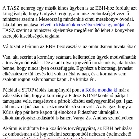
A TASZ nemrég egy másik kínos ügyben is az EBH-hoz fordult: azt
kifogásolják, hogy Gulyás Gergely, a miniszterelnökséget vezető
miniszter szerint a Meseország mindenkié című mesekönyv óvodai,
iskolai bemutatása
felveti a kiskorúak veszélyeztetése gyanúját
. A
TASZ szerint a miniszter kijelentése megfélemlítő lehet a könyvben
szereplő kisebbségek tagjaira.
Változtat-e bármin az EBH beolvasztása az ombudsman hivatalába?
Van, aki szerint a kormány számára kellemetlen ügyek motiválhatták
a törvénymódosítást. De akadt olyan jogvédő forrásunk is, aki biztos
benne, hogy nincs ilyen összefüggés. Egyrészt a bizottsági javaslat
elkészítésére túl kevés lett volna néhány nap, és a kormány sem
szokott rögtön szívrohamot kapni, ha kritika éri.
Például a STOP táblás kampányról pont
a Kúria mondta ki
már a
választás után, hogy a kormány a Fidesz-KDNP koalíció pártjait
támogatta vele, megsértve a pártok közötti esélyegyenlőséget. Igaz,
abban az eljárásban rasszizmusról szó sem volt. Az is igaz, hogy a
Kúria épp pár hete kapott új elnököt a Fideszhez ultralojális
alkotmányjogászkodásáról is ismert Varga Zs. András személyében.
Akármi is indította be a koalíciós törvénygyárat, az EBH behúzása
az ombudsman alá jogvédelmi szempontból nehezen értelmezhető