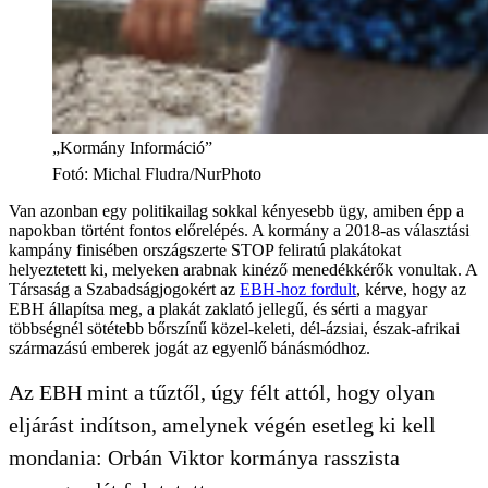
„Kormány Információ”
Fotó
:
Michal Fludra/NurPhoto
Van azonban egy politikailag sokkal kényesebb ügy, amiben épp a
napokban történt fontos előrelépés. A kormány a 2018-as választási
kampány finisében országszerte STOP feliratú plakátokat
helyeztetett ki, melyeken arabnak kinéző menedékkérők vonultak. A
Társaság a Szabadságjogokért az
EBH-hoz fordult
, kérve, hogy az
EBH állapítsa meg, a plakát zaklató jellegű, és sérti a magyar
többségnél sötétebb bőrszínű közel-keleti, dél-ázsiai, észak-afrikai
származású emberek jogát az egyenlő bánásmódhoz.
Az EBH mint a tűztől, úgy félt attól, hogy olyan
eljárást indítson, amelynek végén esetleg ki kell
mondania: Orbán Viktor kormánya rasszista