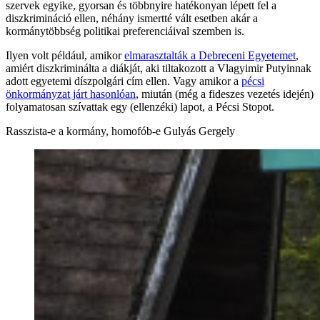
szervek egyike, gyorsan és többnyire hatékonyan lépett fel a
diszkrimináció ellen, néhány ismertté vált esetben akár a
kormánytöbbség politikai preferenciáival szemben is.
Ilyen volt például, amikor
elmarasztalták a Debreceni Egyetemet
,
amiért diszkriminálta a diákját, aki tiltakozott a Vlagyimir Putyinnak
adott egyetemi díszpolgári cím ellen. Vagy amikor a
pécsi
önkormányzat járt hasonlóan
, miután (még a fideszes vezetés idején)
folyamatosan szívattak egy (ellenzéki) lapot, a Pécsi Stopot.
Rasszista-e a kormány, homofób-e Gulyás Gergely