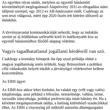
Az egyetlen olyan utalás, melyben az egyenlő bánásmód
követelményét megfogalmazó Alaptörvény 2011-es elfogadása utáni
időpont szerepel, egy 2012-es AB-határozatot említ. Csakhogy az
sem teszi világossá, miért épp 2020 őszén lett hirtelen időszerű az
átalakítás.
A törvényjavaslat kommunikációját nehezíti, hogy az indoklás
szerint az új felállásban szélesebb körű és hatékonyabb lesz az
egyenlő bánásmódhoz fűződő alapjog védelme.
Vagyis tagadhatatlanul jogállami kérdésről van szó.
Csakhogy a kormány hónapok óta épp azzal próbálja elütni a
magyar jogállamiság uniós kritikáit, hogy Brüsszelnek a politikai
célú vádaskodás helyett inkább a járványügyi védekezésre kellene
koncentrálnia.
Az EBH ügyei
Az EBH-hoz akkor lehet fordulni, ha valakit egy (vélt vagy valós)
tulajdonsága, azaz például a bőrszíne, nemzetisége, vallása, neme,
szexuális irányultsága, politikai preferenciája miatt hátrány ért. Ha a
kérelmet megalapozottnak találja, a hatóság különböző szankciókkal
élhet. Az EBH a viszonylag jól működő autonóm államigazgatási