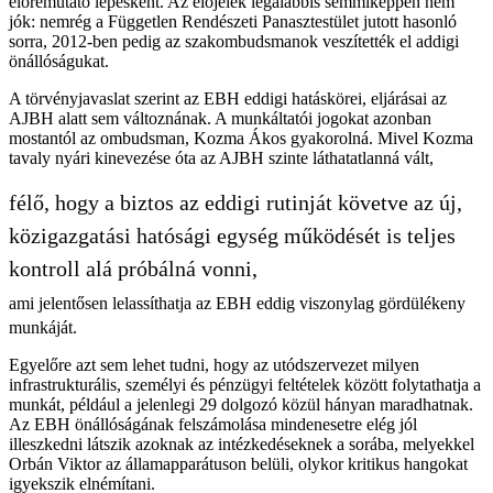
előremutató lépésként. Az előjelek legalábbis semmiképpen nem
jók: nemrég a Független Rendészeti Panasztestület jutott hasonló
sorra, 2012-ben pedig az szakombudsmanok veszítették el addigi
önállóságukat.
A törvényjavaslat szerint az EBH eddigi hatáskörei, eljárásai az
AJBH alatt sem változnának. A munkáltatói jogokat azonban
mostantól az ombudsman, Kozma Ákos gyakorolná. Mivel Kozma
tavaly nyári kinevezése óta az AJBH szinte láthatatlanná vált,
félő, hogy a biztos az eddigi rutinját követve az új,
közigazgatási hatósági egység működését is teljes
kontroll alá próbálná vonni,
ami jelentősen lelassíthatja az EBH eddig viszonylag gördülékeny
munkáját.
Egyelőre azt sem lehet tudni, hogy az utódszervezet milyen
infrastrukturális, személyi és pénzügyi feltételek között folytathatja a
munkát, például a jelenlegi 29 dolgozó közül hányan maradhatnak.
Az EBH önállóságának felszámolása mindenesetre elég jól
illeszkedni látszik azoknak az intézkedéseknek a sorába, melyekkel
Orbán Viktor az államapparátuson belüli, olykor kritikus hangokat
igyekszik elnémítani.