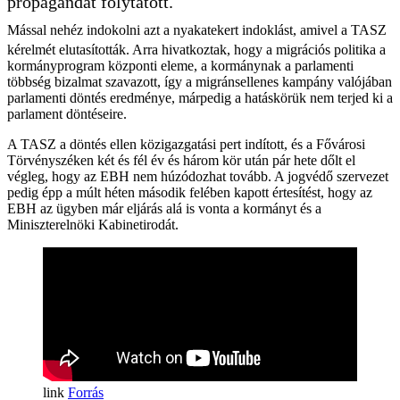
propagandát folytatott.
Mással nehéz indokolni azt a nyakatekert indoklást, amivel a TASZ
kérelmét elutasították. Arra hivatkoztak, hogy a migrációs politika a
kormányprogram központi eleme, a kormánynak a parlamenti
többség bizalmat szavazott, így a migránsellenes kampány valójában
parlamenti döntés eredménye, márpedig a hatáskörük nem terjed ki a
parlament döntéseire.
A TASZ a döntés ellen közigazgatási pert indított, és a Fővárosi
Törvényszéken két és fél év és három kör után pár hete dőlt el
végleg, hogy az EBH nem húzódozhat tovább. A jogvédő szervezet
pedig épp a múlt héten második felében kapott értesítést, hogy az
EBH az ügyben már eljárás alá is vonta a kormányt és a
Miniszterelnöki Kabinetirodát.
Forrás