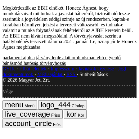
Megkérdeztük az EBH elnökét, Honecz Ágnest, hogy
munkatársaival mit tudnak a javaslat hátteréről, biztosítható lesz-e
szerintük a jogvédelem eddigi szintje az új rendszerben, kaptak-e
korábban bármilyen jelzést a tervezett változásról, és tudnak-e
valamit a munka folytatásának feltételeiről az AJBH keretein belül.
Az EBH nem kívánt megszólalni. A törvényjavaslat szerint a
hatálybalépés tervezett dátuma 2021. január 1-e, aznap jár le Honecz
Ágnes megbízatása.
parlament
ajbh
a járvány leple alatt
ombudsman
ebh
egyenlő
bánásmód hatóság
törvényhozás
GYIK
Hibát jelentek
Impresszum
Javítások kezelése
Jogi
dokumentumok
Médiaajánlat
RSS
Sütibeállítások
©
2026
Magyar Jeti Zrt.
Vége
Menü
Címlap
Friss
Kör
Fiók