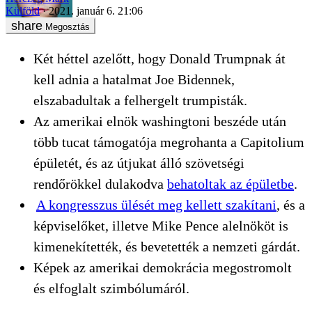
Külföld
2021. január 6. 21:06
Megosztás
Két héttel azelőtt, hogy Donald Trumpnak át
kell adnia a hatalmat Joe Bidennek,
elszabadultak a felhergelt trumpisták.
Az amerikai elnök washingtoni beszéde után
több tucat támogatója megrohanta a Capitolium
épületét, és az útjukat álló szövetségi
rendőrökkel dulakodva
behatoltak az épületbe
.
A kongresszus ülését meg kellett szakítani
, és a
képviselőket, illetve Mike Pence alelnököt is
kimenekítették, és bevetették a nemzeti gárdát.
Képek az amerikai demokrácia megostromolt
és elfoglalt szimbólumáról.