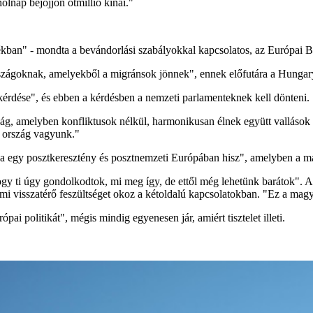
lnap bejöjjön ötmillió kínai."
kban" - mondta a bevándorlási szabályokkal kapcsolatos, az Európai Bizo
i országoknak, amelyekből a migránsok jönnek", ennek előfutára a Hunga
kérdése", és ebben a kérdésben a nemzeti parlamenteknek kell dönteni.
ág, amelyben konfliktusok nélkül, harmonikusan élnek együtt vallások és
s ország vagyunk."
a egy posztkeresztény és posztnemzeti Európában hisz", amelyben a 
gy ti úgy gondolkodtok, mi meg így, de ettől még lehetünk barátok". 
i visszatérő feszültséget okoz a kétoldalú kapcsolatokban. "Ez a magya
pai politikát", mégis mindig egyenesen jár, amiért tisztelet illeti.