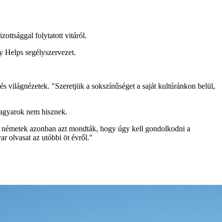
ttsággal folytatott vitáról.
ry Helps segélyszervezet.
 világnézetek. "Szeretjük a sokszínűséget a saját kultúránkon belül,
magyarok nem hisznek.
A németek azonban azt mondták, hogy úgy kell gondolkodni a
r olvasat az utóbbi öt évről."