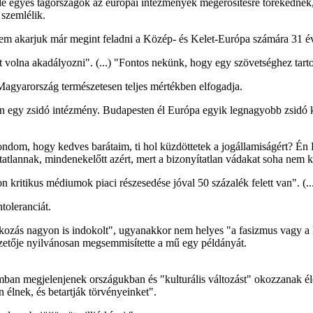
de egyes tagországok az európai intézmények megerősítésre törekednek,
 szemlélik.
em akarjuk már megint feladni a Közép- és Kelet-Európa számára 31 éve
t volna akadályozni". (...) "Fontos nekünk, hogy egy szövetséghez tart
Magyarország természetesen teljes mértékben elfogadja.
 egy zsidó intézmény. Budapesten él Európa egyik legnagyobb zsidó köz
om, hogy kedves barátaim, ti hol küzdöttetek a jogállamiságért? Én Bu
atlannak, mindenekelőtt azért, mert a bizonyítatlan vádakat soha nem k
kritikus médiumok piaci részesedése jóval 50 százalék felett van". (
ntoleranciát.
ozás nagyon is indokolt", ugyanakkor nem helyes "a fasizmus vagy a
etője nyilvánosan megsemmisítette a mű egy példányát.
ban megjelenjenek országukban és "kulturális változást" okozzanak 
 élnek, és betartják törvényeinket".