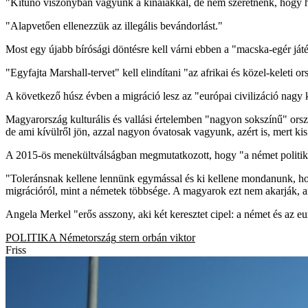
"Kitűnő viszonyban vagyunk a kínaiakkal, de nem szeretnénk, hogy ho
"Alapvetően ellenezzük az illegális bevándorlást."
Most egy újabb bírósági döntésre kell várni ebben a "macska-egér játé
"Egyfajta Marshall-tervet" kell elindítani "az afrikai és közel-kelet
A következő húsz évben a migráció lesz az "európai civilizáció nagy 
Magyarország kulturális és vallási értelemben "nagyon sokszínű" orsz
de ami kívülről jön, azzal nagyon óvatosak vagyunk, azért is, mert ki
A 2015-ös menekültválságban megmutatkozott, hogy "a német politik
"Toleránsnak kellene lennünk egymással és ki kellene mondanunk, ho
migrációról, mint a németek többsége. A magyarok ezt nem akarják, am
Angela Merkel "erős asszony, aki két keresztet cipel: a német és az euró
POLITIKA
Németország
stern
orbán viktor
Friss