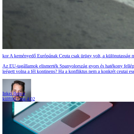
A keményedő Európának Ceuta csak ürügy volt, a különutasság mi
Az EU-tagállamok elismerték Spanyolország gyors és hatékony fellépés
leégett volna a fél kontinens? Ha a konfliktus nem a konkrét ceutai es
Inkei Bence
külföld
ma 4:02