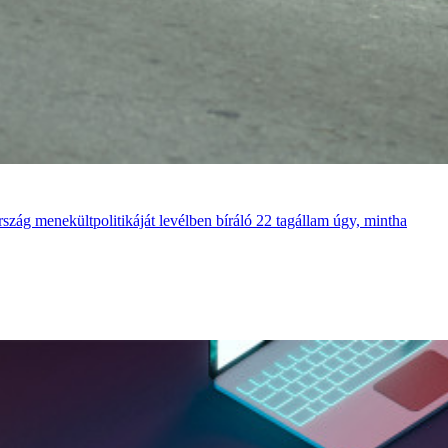
szág menekültpolitikáját levélben bíráló 22 tagállam úgy, mintha