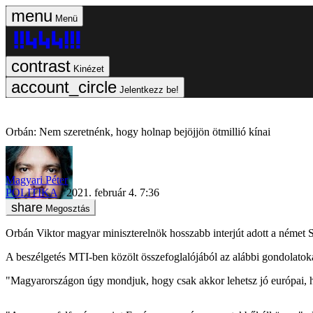
Menü
Kinézet
Jelentkezz be!
Orbán: Nem szeretnénk, hogy holnap bejöjjön ötmillió kínai
Magyari Péter
POLITIKA
2021. február 4. 7:36
Megosztás
Orbán Viktor magyar miniszterelnök hosszabb interjút adott a német 
A beszélgetés MTI-ben közölt összefoglalójából az alábbi gondolatoka
"Magyarországon úgy mondjuk, hogy csak akkor lehetsz jó európai, 