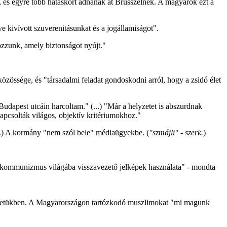
 és egyre több hatáskört adnának át Brüsszelnek. A magyarok ezt a
 kivívott szuverenitásunkat és a jogállamiságot".
ozzunk, amely biztonságot nyújt."
össége, és "társadalmi feladat gondoskodni arról, hogy a zsidó élet
dapest utcáin harcoltam." (...) "Már a helyzetet is abszurdnak
apcsolták világos, objektív kritériumokhoz."
...) A kormány "nem szól bele" médiaügyekbe. (
"szmájli" - szerk.
)
 kommunizmus világába visszavezető jelképek használata" - mondta
életükben. A Magyarországon tartózkodó muszlimokat "mi magunk