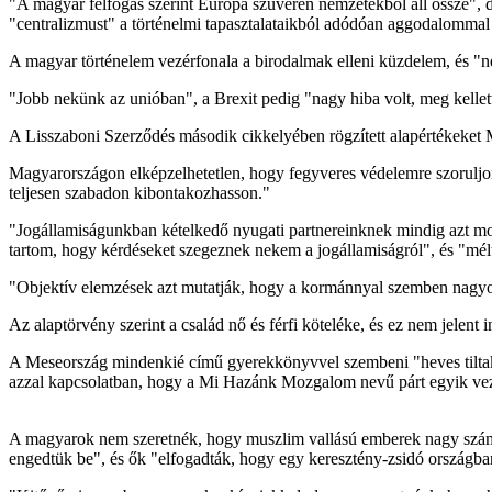
"A magyar felfogás szerint Európa szuverén nemzetekből áll össze", 
"centralizmust" a történelmi tapasztalataikból adódóan aggodalommal
A magyar történelem vezérfonala a birodalmak elleni küzdelem, és "n
"Jobb nekünk az unióban", a Brexit pedig "nagy hiba volt, meg kellet
A Lisszaboni Szerződés második cikkelyében rögzített alapértékeket 
Magyarországon elképzelhetetlen, hogy fegyveres védelemre szoruljon
teljesen szabadon kibontakozhasson."
"Jogállamiságunkban kételkedő nyugati partnereinknek mindig azt mond
tartom, hogy kérdéseket szegeznek nekem a jogállamiságról", és "mélt
"Objektív elemzések azt mutatják, hogy a kormánnyal szemben nagyon 
Az alaptörvény szerint a család nő és férfi köteléke, és ez nem jelent i
A Meseország mindenkié című gyerekkönyvvel szembeni "heves tiltak
azzal kapcsolatban, hogy a Mi Hazánk Mozgalom nevű párt egyik vez
A magyarok nem szeretnék, hogy muszlim vallású emberek nagy szám
engedtük be", és ők "elfogadták, hogy egy keresztény-zsidó országban