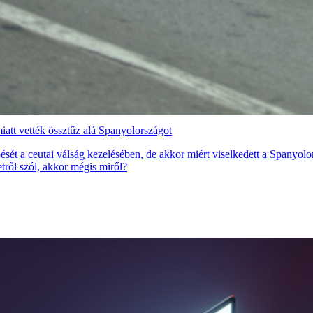
att vették össztűz alá Spanyolországot
ét a ceutai válság kezelésében, de akkor miért viselkedett a Spanyolor
etről szól, akkor mégis miről?