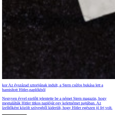
Az évszázad sztorijának indult, a Stern csúfos bukása lett a
hamisított Hitler-naplókból
Negyven évvel ezelőtt jelentette be a német Stern magazin, hogy
megtalálták Hitler titkos naplóját egy keletnémet pajtában. Az
ízelítőként közölt szövegből kiderült, hogy Hitler egészen jó fej volt.