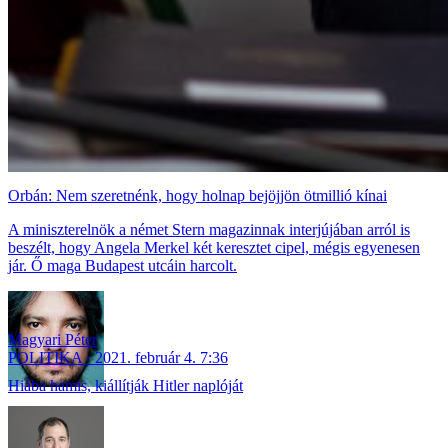
Orbán: Nem szeretnénk, hogy holnap bejöjjön ötmillió kínai
A miniszterelnök a német Stern magazinnak interjújában arról is
beszélt, hogy Angela Merkel két keresztet cipel, mégis egyenesen
jár. Ő maga Budapest utcáin harcolt.
Magyari Péter
POLITIKA
2021. február 4. 7:36
Hiába hamis, kiállítják Hitler naplóját