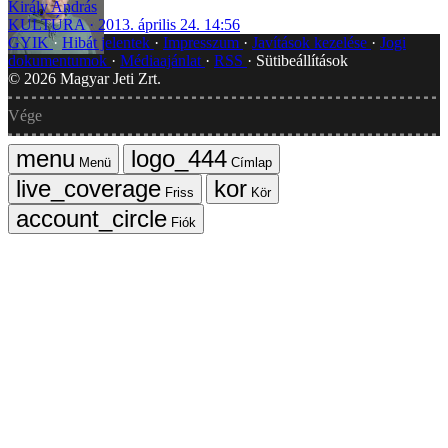
Király András
KULTÚRA
2013. április 24. 14:56
GYIK
Hibát jelentek
Impresszum
Javítások kezelése
Jogi
dokumentumok
Médiaajánlat
RSS
Sütibeállítások
©
2026
Magyar Jeti Zrt.
Vége
Menü
Címlap
Friss
Kör
Fiók