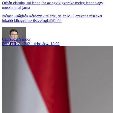
Orbán elárulta, mi lenne, ha az egyik gyereke meleg lenne vagy
muszlimmal járna
Német újságírók kérdeztek rá erre, de az MTI ezeket a részeket
inkább kihagyta az összefoglalójából.
Czinkóczi Sándor
POLITIKA
2021. február 4. 18:02