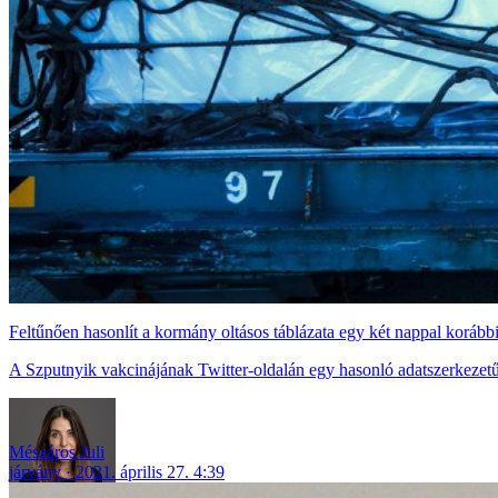
Feltűnően hasonlít a kormány oltásos táblázata egy két nappal korábbi
A Szputnyik vakcinájának Twitter-oldalán egy hasonló adatszerkezetű
Mészáros Juli
járvány
2021. április 27. 4:39