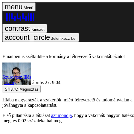
Menü
Kinézet
Jelentkezz be!
Emailben is szétküldte a kormány a félrevezető vakcinatáblázatot
Szurovecz Illés
járvány
2021. április 27. 9:04
Megosztás
Hiába magyarázták a szakértők, miért félrevezető és tudománytalan a 
jóváhagyta a kapcsolattartást.
Első pillantásra a táblázat
azt mondja
, hogy a vakcinák nagyon hatékony
meg, és 0,02 százaléka hal meg.