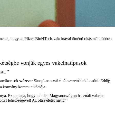
nettel, hogy „a Pfizer-BioNTech-vakcinával történő oltás után többen
 kétségbe vonják egyes vakcinatípusok
at.”
, amikor sok százezer Sinopharm-vakcinát szeretnének beadni. Eddig
tja a kormány kommunikációja.
ránya. Ez mutatja, hogy minden Magyarországon használt vakcina
ltás lehetőségével! Az oltás életet ment.”