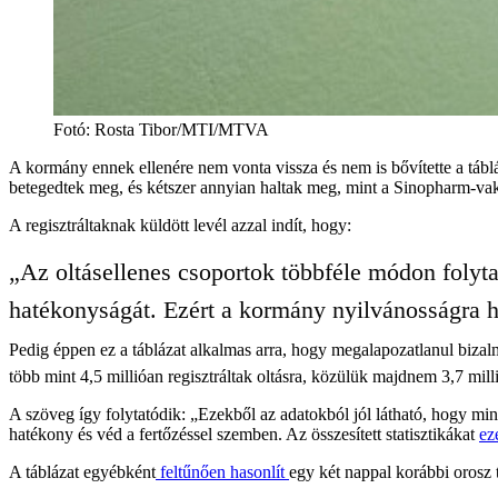
Fotó
:
Rosta Tibor/MTI/MTVA
A kormány ennek ellenére nem vonta vissza és nem is bővítette a táblá
betegedtek meg, és kétszer annyian haltak meg, mint a Sinopharm-vakc
A regisztráltaknak küldött levél azzal indít, hogy:
„Az oltásellenes csoportok többféle módon folyt
hatékonyságát. Ezért a kormány nyilvánosságra hoz
Pedig éppen ez a táblázat alkalmas arra, hogy megalapozatlanul biza
több mint 4,5 millióan regisztráltak oltásra, közülük majdnem 3,7 mil
A szöveg így folytatódik: „Ezekből az adatokból jól látható, hogy 
hatékony és véd a fertőzéssel szemben. Az összesített statisztikákat
ez
A táblázat egyébként
feltűnően hasonlít
egy két nappal korábbi orosz t