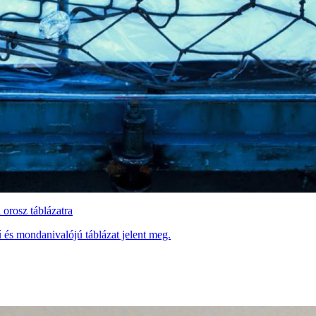
 orosz táblázatra
 és mondanivalójú táblázat jelent meg.