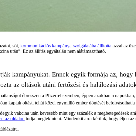
zatot, sőt,
kommunikációs kampánya szolgálatába állította
azzal az üze
ina után”. Ez az állítás egyáltalán nem alátámasztható.
atják kampányukat. Ennek egyik formája az, hogy
ta az oltások utáni fertőzési és halálozási adatok
lmatlanságot ébresszen a Pfizerrel szemben, éppen azokban a napokban
lióan kaptak oltást, tehát közel egymillió ember döntését befolyásolha
mindegyik vakcina után kevesebb mint egy százalék a megbetegedések a
en az oldalon
tudja megtekinteni. Mindenkit arra kérünk, hogy éljen az o
áblázatra.