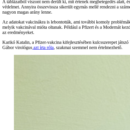
A táblázatból viszont nem derült ki, mit értenek megbetegedés alatt, 
védelmet. Annyira összevissza sikerült egymás mellé rendezni a számo
nagyon magas arány lenne.
Az adatokat vakcinákra is lebontották, ami további komoly problémákh
melyik vakcinával mióta oltanak. Például a Pfizert és a Modernát kez
az eredményeket.
Karikó Katalin, a Pfizer-vakcina kifejlesztésében kulcsszerepet játsz
Gábor
virológus
azt írta róla
, szakmai szemmel nem értelmezhető.