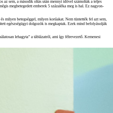
os az sem, a második oltás után mennyi idővel számolták a teljes
e mégis megbetegedett emberek 5 százaléka meg is hal. Ez nagyon-
és milyen betegséggel, milyen korúakat. Nem tüntették fel azt sem,
 kitett egészségügyi dolgozók is megkaptak. Ezek mind befolyásolják
nálatosan lehagyta”
a táblázatról, ami így félrevezető. Kemenesi