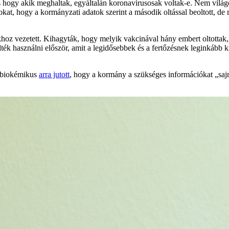
és hogy akik meghaltak, egyáltalán koronavírusosak voltak-e. Nem világ
kat, hogy a kormányzati adatok szerint a második oltással beoltott, d
oz vezetett. Kihagyták, hogy melyik vakcinával hány embert oltottak, 
dték használni először, amit a legidősebbek és a fertőzésnek leginkább
ó biokémikus
arra jutott
, hogy a kormány a szükséges információkat „saj