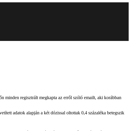
n minden regisztrált megkapta az erről szóló emailt, aki korábban
ített adatok alapján a két dózissal oltottak 0,4 százaléka betegszik