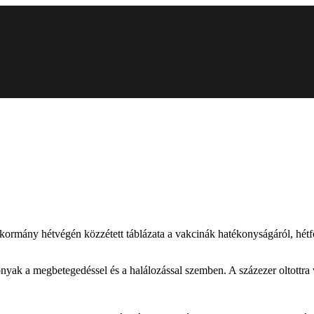
kormány hétvégén közzétett táblázata a vakcinák hatékonyságáról, hétfő
ak a megbetegedéssel és a halálozással szemben. A százezer oltottra vet