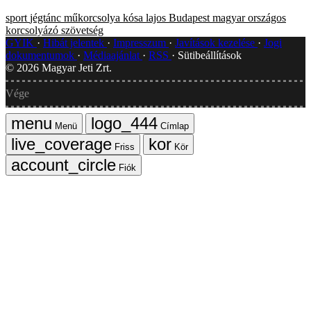
sport
jégtánc
műkorcsolya
kósa lajos
Budapest
magyar országos
korcsolyázó szövetség
GYIK
Hibát jelentek
Impresszum
Javítások kezelése
Jogi
dokumentumok
Médiaajánlat
RSS
Sütibeállítások
©
2026
Magyar Jeti Zrt.
Vége
Menü
Címlap
Friss
Kör
Fiók