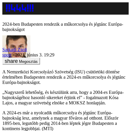
2024-ben Budapesten rendezik a műkorcsolya és jégtánc Európa-
bajnokságot
Sarkadi Zsolt
sport
2021. június 3. 19:29
Megosztás
A Nemzetközi Korcsolyázó Szövetség (ISU) csütörtöki döntése
értelmében Budapesten rendezik a 2024-es műkorcsolya és jégtánc
Európa-bajnokságot.
„Nagyszerű lehetőség, és készülünk arra, hogy a 2004-es Európa-
bajnokságéhoz hasonló sikereket érjünk el” - fogalmazott Kósa
Lajos, a magyar szövetség elnöke a MOKSZ honlapján.
A 2024-es már a nyolcadik műkorcsolya és jégtánc Európa-
bajnokság lesz, amelynek a magyar főváros ad otthont. Először
1895-ben, legutóbb pedig 2014-ben léptek jégre Budapesten a
kontinens legjobbjai. (MTI)