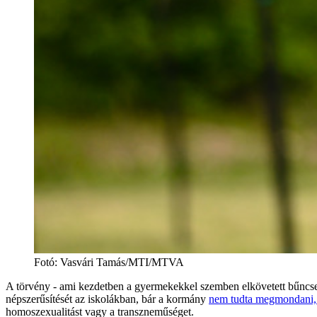
Fotó
:
Vasvári Tamás/MTI/MTVA
A törvény - ami kezdetben a gyermekekkel szemben elkövetett bűncsel
népszerűsítését az iskolákban, bár a kormány
nem tudta megmondani, m
homoszexualitást vagy a transzneműséget.