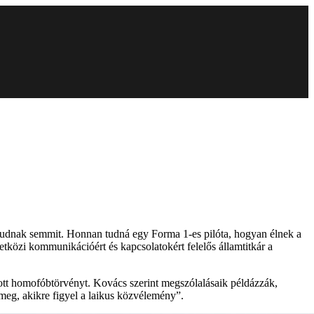
tudnak semmit. Honnan tudná egy Forma 1-es pilóta, hogyan élnek a
közi kommunikációért és kapcsolatokért felelős államtitkár a
zott homofóbtörvényt. Kovács szerint megszólalásaik példázzák,
meg, akikre figyel a laikus közvélemény”.