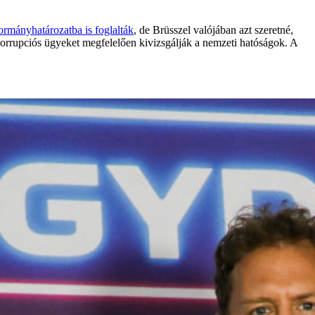
rmányhatározatba is foglalták
, de Brüsszel valójában azt szeretné,
 korrupciós ügyeket megfelelően kivizsgálják a nemzeti hatóságok. A