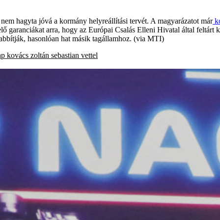
 nem hagyta jóvá a kormány helyreállítási tervét. A magyarázatot már
ko
 garanciákat arra, hogy az Európai Csalás Elleni Hivatal által feltárt
zabbítják, hasonlóan hat másik tagállamhoz. (via MTI)
ap
kovács zoltán
sebastian vettel