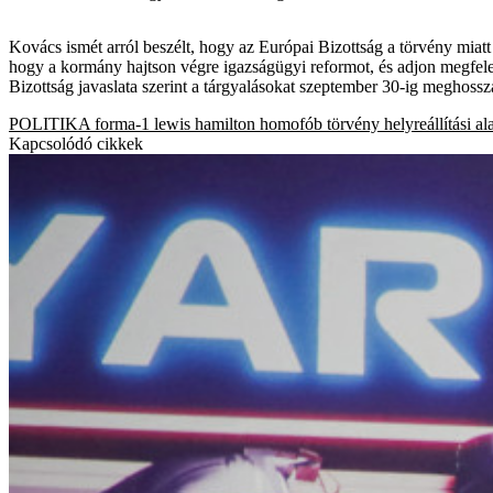
Kovács ismét arról beszélt, hogy az Európai Bizottság a törvény miatt
hogy a kormány hajtson végre igazságügyi reformot, és adjon megfelelő
Bizottság javaslata szerint a tárgyalásokat szeptember 30-ig meghoss
POLITIKA
forma-1
lewis hamilton
homofób törvény
helyreállítási al
Kapcsolódó cikkek