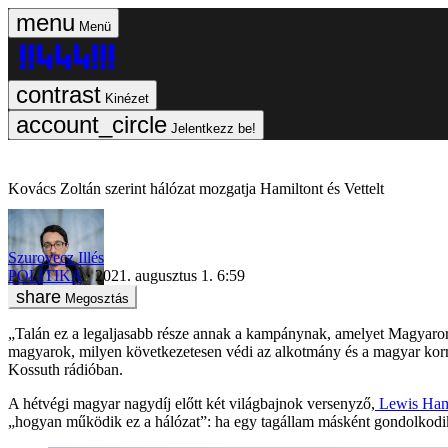
Menü
Kinézet
Jelentkezz be!
Kovács Zoltán szerint hálózat mozgatja Hamiltont és Vettelt
Szurovecz Illés
POLITIKA
2021. augusztus 1. 6:59
Megosztás
„Talán ez a legaljasabb része annak a kampánynak, amelyet Magyaror
magyarok, milyen következetesen védi az alkotmány és a magyar korm
Kossuth rádióban.
A hétvégi magyar nagydíj előtt két világbajnok versenyző,
Lewis Ham
„hogyan működik ez a hálózat”: ha egy tagállam másként gondolkodik,