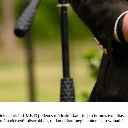
 telepakolták LMBTQ-ellenes módosítókkal - tiltja a homoszexualitás
számára elérhető műsorokban, reklámokban megjeleníteni sem szabad a