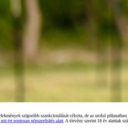
ekmények szigorúbb szankcionálását célozta, de az utolsó pillanatban
it ért pontosan népszerűsítés alatt
. A törvény szerint 18 év alattiak 