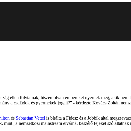
szág ellen folytatnak, hiszen olyan embereket nyernek meg, akik nem 
ány a családok és gyermekek jogait?” - kérdezte Kovács Zoltán nemzet
ilton
és
Sebastian Vettel
is bírálta a Fidesz és a Jobbik által megszava
 mint „a nemzetközi mainstream elvárná, beszélő fejeket szólaltatnak 