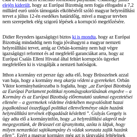
elején kiderült
, hogy az Európai Bizottság nem fogja elfogadni a 7,2
milliárd euró uniós támogatás elköltéséről szóló magyar helyreállítási
tervet a július 12-én esedékes határidőig, mivel a magyar tervben
nem szerepeltek elég szigorú lépések a korrupció megelőzésére.
Didier Reynders igazságügyi biztos
ki is mondta
, hogy az Európai
Bizottság mindaddig nem fogja jóváhagyni a magyar nemzeti
helyreállítási tervet, amíg az Orbán-kormány nem hajt végre
igazságügyi reformot és ad megfelelő garanciákat arra, hogy az
Európai Csalás Elleni Hivatal által feltárt korrupciós ügyeket
megfelelően ki is vizsgálják a nemzeti hatóságok.
Itthon a kormány ezt persze úgy adta elő, hogy Brüsszelnek azzal
van baja, hogy a kormány
meg akarja védeni a gyerekeket
. Orbán
Viktor kormányhatározatba is foglalta, hogy „
az Európai Bizottság
az Európai Parlament politikai nyomásgyakorlásának engedve – a
Kormány és az Európai Bizottság előremutató szakmai egyeztetései
ellenére – a gyermekek védelme érdekében megvalósított hazai
jogalkotással összefüggő politikai ellenvéleménye okán hazánk
helyreállítási tervének elfogadását késlelteti
”. Gulyás Gergely is
úgy adta elő a kormányinfón, hogy „
a helyreállítási alapról már
megegyeztünk, de Brüsszel ezt újranyitotta, azóta is látjuk, hogy
milyen nemzetközi sajtókampány és vádak sorozata zajlik hazánk
ellen”.
Ezért a magyar kormány még azt is tárgyalási feltételnek