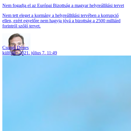
Nem fogadja el az Európai Bizottság a magyar helyreállítási tervet
Nem tett eleget a kormány a helyreálltítási tervében a korrupció
ellen, ezért egyelőre nem hagyja jóvá a bizottság a 2500 milliárd
forintról szóló tervet.
Csurgó Dénes
külföld
2021. július 7. 11:49