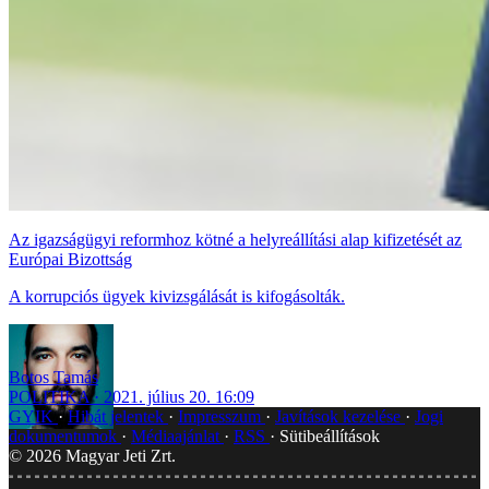
Az igazságügyi reformhoz kötné a helyreállítási alap kifizetését az
Európai Bizottság
A korrupciós ügyek kivizsgálását is kifogásolták.
Botos Tamás
POLITIKA
2021. július 20. 16:09
GYIK
Hibát jelentek
Impresszum
Javítások kezelése
Jogi
dokumentumok
Médiaajánlat
RSS
Sütibeállítások
©
2026
Magyar Jeti Zrt.