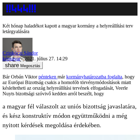
Két hónap haladékot kapott a magyar kormány a helyreállítási terv
letárgyalására
Czinkóczi Sándor
képzavar
2021. július 27. 14:29
Megosztás
Bár Orbán Viktor
pénteken
már
kormányhatározatba foglalta
, hogy
az Európai Bizottság csakis a homofób törvénymódosítások miatt
késleltetheti az ország helyreállítási tervének elfogadását, Veerle
Nuyts bizottsági szóvivő kedden arról beszélt, hogy
a magyar fél válaszolt az uniós bizottság javaslatára,
és kész konstruktív módon együttműködni a még
nyitott kérdések megoldása érdekében.