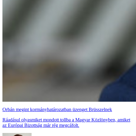
Orbán megint kormányhatározatban üzenget Brüsszelnek
Ráadásul olyasmiket mondott tollba a Magyar Közlönyben, amiket
az Európai Bizottság már rég megcáfolt.