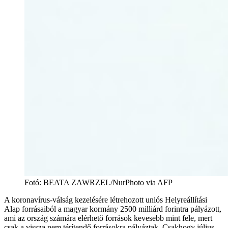
Fotó
:
BEATA ZAWRZEL/NurPhoto via AFP
A koronavírus-válság kezelésére létrehozott uniós Helyreállítási
Alap forrásaiból a magyar kormány 2500 milliárd forintra pályázott,
ami az ország számára elérhető források kevesebb mint fele, mert
csak a vissza nem térítendő forrásokra pályáztak. Csakhogy július