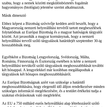
szabta, hogy a nemek közötti megkülönböztetés fogalmát
hagyományos (biológiai) jelentése szerint alkalmazzuk.
Másik dimenzió
Ehhez képest a Bizottság szóvivője kedden arról beszélt, hogy a
Magyarország nemzeti helyreállítási tervéről tartott megbeszélések
folytatódnak az Európai Bizottság és a magyar hatóságok tárgyalói
között. Azt javasolták a magyar kormánynak, hogy a nemzeti
helyreállítási tervről szóló tárgyalások határidejét szeptember 30-ig
hosszabbítsák meg.
Egyébként a Bizottság Lengyelország, Svédország, Málta,
Románia, Finnország és Észtország esetében is kérte a nemzeti
helyreállítási tervükről szóló tárgyalások meghosszabbítását további
két hónappal. A lengyelekkel már korábban megállapodtak a
tárgyalások két hónapos meghosszabbításáról.
Az Európai Bizottságnak azért van szüksége a határidő
meghosszabbítására, hogy elegendő idő álljon rendelkezésre minden
szükséges információ megérkezésére, és a testület értékelni tudja a
szakmai elvárásoknak való megfelelést.
Az EU a 750 milliárd eurós helyreállítási alap létrehozásról szóló