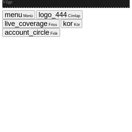
Vége
Menü
Címlap
Friss
Kör
Fiók