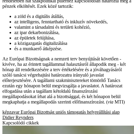
rendeletben hat szakpolitikai pillérhez kapcsolódóan határozta meg a
pénzek elköltését. Ezek közé tartozik:
a zöld és a digitális átállás,
az intelligens, fenntartható és inkluzív növekedés,
valamint a társadalmi és területi kohézió,
az ipar dekarbonizálása,
az épületek felújítása,
a közigazgatás digitalizálása
és a munkaerő átképzése.
Az Európai Bizottságnak a nemzeti terv benyújtását követően -
kivéve, ha az érintett tagállammal halasztásról állapodik meg - két
hónap áll rendelkezésére a terv értékelésére és a jóváhagyásáról
szóló tanácsi végrehajtási határozatra irányuló javaslat
előterjesztésére. A tagállami szakminisztereket tömörítő Tanács
ezután egy hónapon belül megvizsgálja a javaslatot. A határozat
elfogadása után a tagállam kétoldalú finanszírozási
megállapodásokat írhat alá a bizottsággal, és két hónapon belül
megkaphatja a megállapodás szerinti előfinanszírozást. (
via
MTI)
képzavar
Európai Bizottság
uniós támogatás
helyreállítási alap
Didier Reynders
Kapcsolódó cikkek