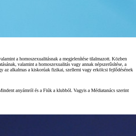
alamint a homoszexualitásnak a megjelenítése tilalmazott. Közben
tatásának, valamint a homoszexualitás vagy annak népszerűsítése, a
y az alkalmas a kiskorúak fizikai, szellemi vagy erkölcsi fejlődésének
 Mindent anyámról és a Fiúk a klubból. Vagyis a Médiatanács szerint