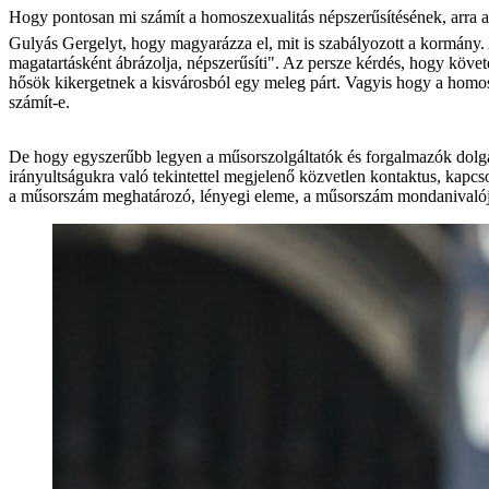
Hogy pontosan mi számít a homoszexualitás népszerűsítésének, arra a
Gulyás Gergelyt, hogy magyarázza el, mit is szabályozott a kormány.
magatartásként ábrázolja, népszerűsíti". Az persze kérdés, hogy köv
hősök kikergetnek a kisvárosból egy meleg párt. Vagyis hogy a homo
számít-e.
De hogy egyszerűbb legyen a műsorszolgáltatók és forgalmazók dolga, 
irányultságukra való tekintettel megjelenő közvetlen kontaktus, kapcs
a műsorszám meghatározó, lényegi eleme, a műsorszám mondanivalója 