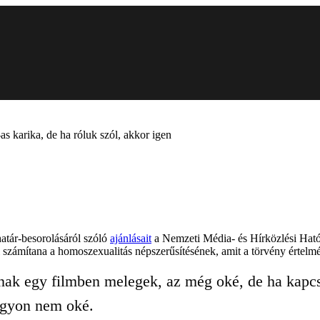
s karika, de ha róluk szól, akkor igen
atár-besorolásáról szóló
ajánlásait
a Nemzeti Média- és Hírközlési Hat
zámítana a homoszexualitás népszerűsítésének, amit a törvény értelmé
nnak egy filmben melegek, az még oké, de ha kapc
nagyon nem oké.