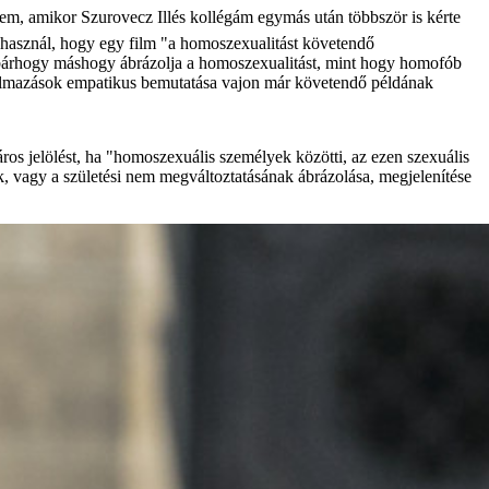
em, amikor Szurovecz Illés kollégám egymás után többször is kérte
 használ, hogy egy film "a homoszexualitást követendő
k bárhogy máshogy ábrázolja a homoszexualitást, mint hogy homofób
ntalmazások empatikus bemutatása vajon már követendő példának
ros jelölést, ha "homoszexuális személyek közötti, az ezen szexuális
ek, vagy a születési nem megváltoztatásának ábrázolása, megjelenítése