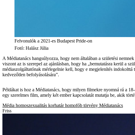
Felvonulók a 2021-es Budapest Pride-on
Fotó
:
Halász Júlia
A Médiatanács hangsúlyozza, hogy nem általában a születési nemnek m
viszont az is szerepel az ajánlásban, hogy ha „bemutatásra kerül a s
médiaszolgáltatónak mérlegelnie kell, hogy e megjelenítés indokolttá t
kedvezőtlen befolyásolására”.
Példákat is hoz a Médiatanács, hogy milyen filmekre nyomná rá a 18-as
egy szerelmes film, amely két ember kapcsolatát mutatja be, akik tör
Média
homoszexualitás
korhatár
homofób törvény
Médiatanács
Friss