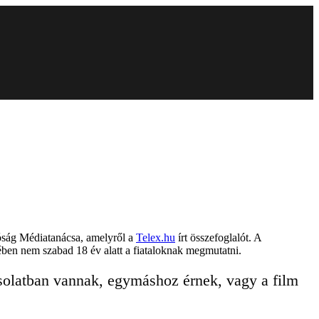
óság Médiatanácsa, amelyről a
Telex.hu
írt összefoglalót. A
ben nem szabad 18 év alatt a fiataloknak megmutatni.
solatban vannak, egymáshoz érnek, vagy a film