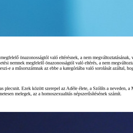
egfelelő önazonosságtól való eltérésnek, a nem megváltoztatásának, v
zületési nemnek megfelelő önazonosságtól való eltérés, a nem megváltoz
eszi-e a műsorszámnak az ebbe a kategóriába való sorolását azáltal, hog
 plecsnit. Ezek között szerepel az Adèle élete, a Szólíts a neveden, a
ténetesen melegek, az a homoszexualitás népszerűsítésének számít.