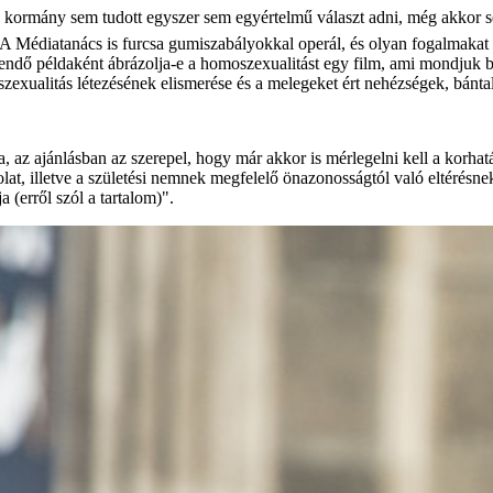
 kormány sem tudott egyszer sem egyértelmű választ adni, még akkor s
 A Médiatanács is furcsa gumiszabályokkal operál, és olyan fogalmakat
etendő példaként ábrázolja-e a homoszexualitást egy film, ami mondju
szexualitás létezésének elismerése és a melegeket ért nehézségek, bá
az ajánlásban az szerepel, hogy már akkor is mérlegelni kell a korhatá
olat, illetve a születési nemnek megfelelő önazonosságtól való eltérésn
(erről szól a tartalom)".