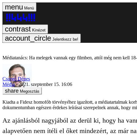
Menü
Kinézet
Jelentkezz be!
Médiatanács: Ha melegek vannak egy filmben, attól még nem kell 18-a
Csurgó Dénes
Média
2021. szeptember 15. 16:06
Megosztás
Kiadta a Fidesz homofób törvényéhez igazított, a médiatartalmak korh
dokumentumban egészen érdekes leírásai szerepelnek annak, hogy mi s
Az ajánlásból nagyjából az derül ki, hogy ha va
alapvetően nem ítéli el őket mindezért, az már 