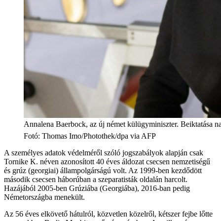
Annalena Baerbock, az új német külügyminiszter. Beiktatása nap
Fotó
:
Thomas Imo/Photothek/dpa via AFP
A személyes adatok védelméről szóló jogszabályok alapján csak
Tornike K. néven azonosított 40 éves áldozat csecsen nemzetiségű
és grúz (georgiai) állampolgárságú volt. Az 1999-ben kezdődött
második csecsen háborúban a szeparatisták oldalán harcolt.
Hazájából 2005-ben Grúziába (Georgiába), 2016-ban pedig
Németországba menekült.
Az 56 éves elkövető hátulról, közvetlen közelről, kétszer fejbe lőtte