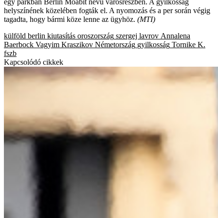
egy parkban Berlin Moabit nevű városrészben. A gyilkosság
helyszínének közelében fogták el. A nyomozás és a per során végig
tagadta, hogy bármi köze lenne az ügyhöz.
(MTI)
külföld
berlin
kiutasítás
oroszország
szergej lavrov
Annalena
Baerbock
Vagyim Kraszikov
Németország
gyilkosság
Tornike K.
fszb
Kapcsolódó cikkek