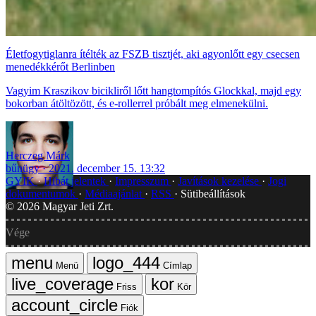
Életfogytiglanra ítélték az FSZB tisztjét, aki agyonlőtt egy csecsen
menedékkérőt Berlinben
Vagyim Kraszikov bicikliről lőtt hangtompítós Glockkal, majd egy
bokorban átöltözött, és e-rollerrel próbált meg elmenekülni.
Herczeg Márk
bűnügy
2021. december 15. 13:32
GYIK
Hibát jelentek
Impresszum
Javítások kezelése
Jogi
dokumentumok
Médiaajánlat
RSS
Sütibeállítások
©
2026
Magyar Jeti Zrt.
Vége
Menü
Címlap
Friss
Kör
Fiók