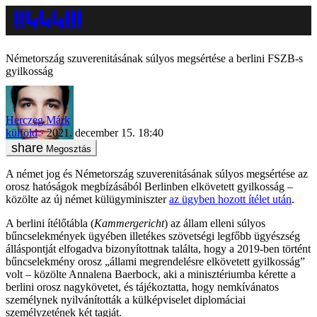
Németország szuverenitásának súlyos megsértése a berlini FSZB-s
gyilkosság
Herczeg Márk
külföld
2021. december 15. 18:40
Megosztás
A német jog és Németország szuverenitásának súlyos megsértése az
orosz hatóságok megbízásából Berlinben elkövetett gyilkosság –
közölte az új német külügyminiszter
az ügyben hozott ítélet után
.
A berlini ítélőtábla (
Kammergericht
) az állam elleni súlyos
bűncselekmények ügyében illetékes szövetségi legfőbb ügyészség
álláspontját elfogadva bizonyítottnak találta, hogy a 2019-ben történt
bűncselekmény orosz „állami megrendelésre elkövetett gyilkosság”
volt – közölte Annalena Baerbock, aki a minisztériumba kérette a
berlini orosz nagykövetet, és tájékoztatta, hogy nemkívánatos
személynek nyilvánították a külképviselet diplomáciai
személyzetének két tagját.