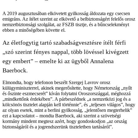
A 2019 augusztusában elkövetett gyilkosság áldozata egy csecsen
emigráns. Az ítélet szerint az elkövető a belbiztonságért felelős orosz
nemzetbiztonsági szolgálat, az FSZB tisztje, és a bűncselekményt
ebben a minőségében követte el.
Az életfogytig tartó szabadságvesztésre ítélt férfi
„szó szerint fényes nappal, több lövéssel kivégzett
egy embert” – emelte ki az ügyből Annalena
Baerbock.
Elmondta, hogy telefonon beszélt Szergej Lavrov orosz
külügyminiszterrel, akinek megerősítette, hogy Németország „nyílt
és őszinte eszmecserét” kíván folytatni Oroszországgal, méghozzá
„mindkettőnk érdekében”. A párbeszédnek „a nemzetközi jog és a
kölcsönös tisztelet alapján kell történnie”, és „teljesen világos”, hogy
az olyan esetek, mint a berlini gyilkosság, „jelentősen megterhelik”
ezt a kapcsolatot – mondta Baerbock, aki szerint a szövetségi
kormány mindent megtesz azért, hogy gondoskodjon „az ország
biztonságáról és a jogrendszerünk tiszteletben tartásáról”.