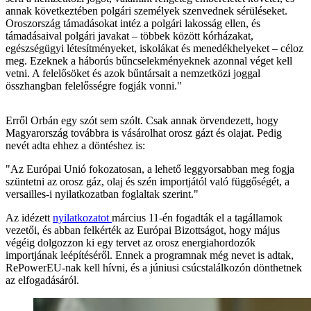
annak következtében polgári személyek szenvednek sérüléseket.
Oroszország támadásokat intéz a polgári lakosság ellen, és
támadásaival polgári javakat – többek között kórházakat,
egészségügyi létesítményeket, iskolákat és menedékhelyeket – céloz
meg. Ezeknek a háborús bűncselekményeknek azonnal véget kell
vetni. A felelősöket és azok bűntársait a nemzetközi joggal
összhangban felelősségre fogják vonni."
Erről Orbán egy szót sem szólt. Csak annak örvendezett, hogy
Magyarország továbbra is vásárolhat orosz gázt és olajat. Pedig
nevét adta ehhez a döntéshez is:
"Az Európai Unió fokozatosan, a lehető leggyorsabban meg fogja
szüntetni az orosz gáz, olaj és szén importjától való függőségét, a
versailles-i nyilatkozatban foglaltak szerint."
Az idézett
nyilatkozatot
március 11-én fogadták el a tagállamok
vezetői, és abban felkérték az Európai Bizottságot, hogy május
végéig dolgozzon ki egy tervet az orosz energiahordozók
importjának leépítéséről. Ennek a programnak még nevet is adtak,
RePowerEU-nak kell hívni, és a júniusi csúcstalálkozón dönthetnek
az elfogadásáról.