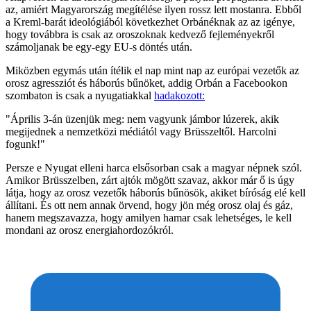
az, amiért Magyarország megítélése ilyen rossz lett mostanra. Ebből
a Kreml-barát ideológiából következhet Orbánéknak az az igénye,
hogy továbbra is csak az oroszoknak kedvező fejleményekről
számoljanak be egy-egy EU-s döntés után.
Miközben egymás után ítélik el nap mint nap az európai vezetők az
orosz agressziót és háborús bűnöket, addig Orbán a Facebookon
szombaton is csak a nyugatiakkal
hadakozott:
"Április 3-án üzenjük meg: nem vagyunk jámbor lúzerek, akik
megijednek a nemzetközi médiától vagy Brüsszeltől. Harcolni
fogunk!"
Persze e Nyugat elleni harca elsősorban csak a magyar népnek szól.
Amikor Brüsszelben, zárt ajtók mögött szavaz, akkor már ő is úgy
látja, hogy az orosz vezetők háborús bűnösök, akiket bíróság elé kell
állítani. És ott nem annak örvend, hogy jön még orosz olaj és gáz,
hanem megszavazza, hogy amilyen hamar csak lehetséges, le kell
mondani az orosz energiahordozókról.