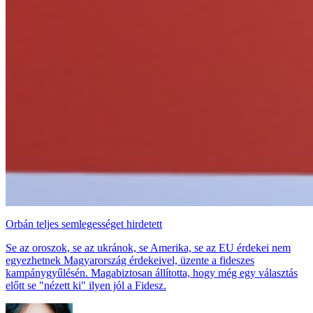
Orbán teljes semlegességet hirdetett
Se az oroszok, se az ukránok, se Amerika, se az EU érdekei nem
egyezhetnek Magyarország érdekeivel, üzente a fideszes
kampánygyűlésén. Magabiztosan állította, hogy még egy választás
előtt se "nézett ki" ilyen jól a Fidesz.