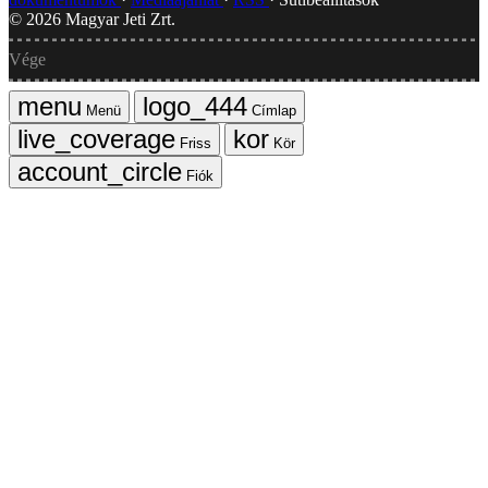
©
2026
Magyar Jeti Zrt.
Vége
Menü
Címlap
Friss
Kör
Fiók