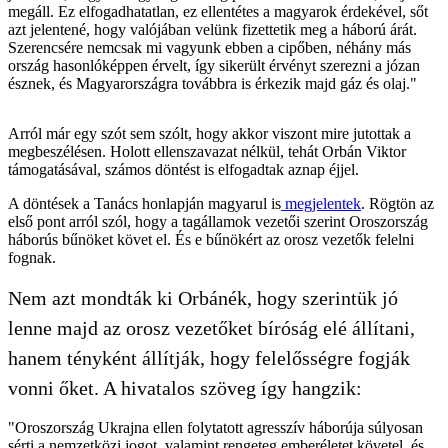
megáll. Ez elfogadhatatlan, ez ellentétes a magyarok érdekével, sőt
azt jelentené, hogy valójában velünk fizettetik meg a háború árát.
Szerencsére nemcsak mi vagyunk ebben a cipőben, néhány más
ország hasonlóképpen érvelt, így sikerült érvényt szerezni a józan
észnek, és Magyarországra továbbra is érkezik majd gáz és olaj."
Arról már egy szót sem szólt, hogy akkor viszont mire jutottak a
megbeszélésen. Holott ellenszavazat nélkül, tehát Orbán Viktor
támogatásával, számos döntést is elfogadtak aznap éjjel.
A döntések a Tanács honlapján magyarul is
megjelentek
. Rögtön az
első pont arról szól, hogy a tagállamok vezetői szerint Oroszország
háborús bűnöket követ el. És e bűnökért az orosz vezetők felelni
fognak.
Nem azt mondták ki Orbánék, hogy szerintük jó
lenne majd az orosz vezetőket bíróság elé állítani,
hanem tényként állítják, hogy felelősségre fogják
vonni őket. A hivatalos szöveg így hangzik:
"Oroszország Ukrajna ellen folytatott agresszív háborúja súlyosan
sérti a nemzetközi jogot, valamint rengeteg emberéletet követel, és