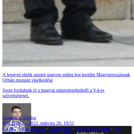
A lengyel elnök szerint nagyon sokba fog kerülni Magyarországnak
Orbán mostani viselkedése
Sorra fordulnak el a magyar miniszterelnöktől a V4-es
szövetségesei.
Czinkóczi Sándor
POLITIKA
2022. március 26. 19:51
GYIK
Hibát jelentek
Impresszum
Javítások kezelése
Jogi
dokumentumok
Médiaajánlat
RSS
Sütibeállítások