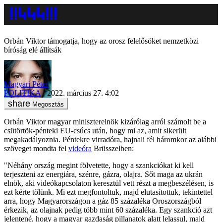
Orbán Viktor támogatja, hogy az orosz felelősöket nemzetközi
bíróság elé állítsák
Magyari Péter
POLITIKA
2022. március 27. 4:02
Megosztás
Orbán Viktor magyar miniszterelnök kizárólag arról számolt be a
csütörtök-pénteki EU-csúcs után, hogy mi az, amit sikerült
megakadályoznia. Péntekre virradóra, hajnali fél háromkor az alábbi
szöveget mondta fel
videóra
Brüsszelben:
"Néhány ország megint fölvetette, hogy a szankciókat ki kell
terjeszteni az energiára, szénre, gázra, olajra. Sőt maga az ukrán
elnök, aki videókapcsolaton keresztül vett részt a megbeszélésen, is
ezt kérte tőlünk. Mi ezt megfontoltuk, majd elutasítottuk, tekintettel
arra, hogy Magyarországon a gáz 85 százaléka Oroszországból
érkezik, az olajnak pedig több mint 60 százaléka. Egy szankció azt
jelentené, hogy a magyar gazdaság pillanatok alatt lelassul, majd