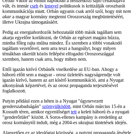
Orbán Viktor az elmúlt napokban a nemzetközi sajtó céltáblájává
vált, és immár
cseh
és
lengyel
politikusok is kritizálják oroszbarát
kommunikációja miatt. Orbán ugyanis csak arról szól, hogy mit
nem
akar
a magyar kormány megtenni Oroszország megbüntetéséért,
illetve Ukrajna támogatásáért.
Pedig az energiahordozók behozatalát több másik tagállam sem
akarja egyelőre korlátozni, de Orbán az egészet magára húzza,
mintha főleg rajta múlna mindez. És szemben a többi vonakodó
tagállam vezetőivel, nem arra teszi a hangsúlyt, hogy milyen
témákban sikerült közös fellépést elfogadni Oroszországgal
szemben, hanem csak arra, hogy miben nem.
Ettől igazán kirívó Orbánék viselkedése az EU-ban. Ahogy a
háború előtt sem a magyar - orosz üzletelés nagyságrendje volt
igazán kirívó, hanem az azt kísérő kommunikáció, ami a Nyugat
alkonyának képzetével, és az orosz propaganda terjesztésével
foglalkozott.
Putyin például ezen a héten is a Nyugat "úgynevezett
genderszabadságán"
szörnyülködött
, mint Orbán március 15-én a
Kossuth téren, amikor egyenlőséget
tett
a keleti háború és a nyugati
"genderőrület" között. A Soros-ellenes kampány is eredetileg az
orosz kormánytól indult, még a 2004-es ukrajnai tüntetések idején.
Alapvetően ez az ideológiai közösség, a putyini propaganda átvétele