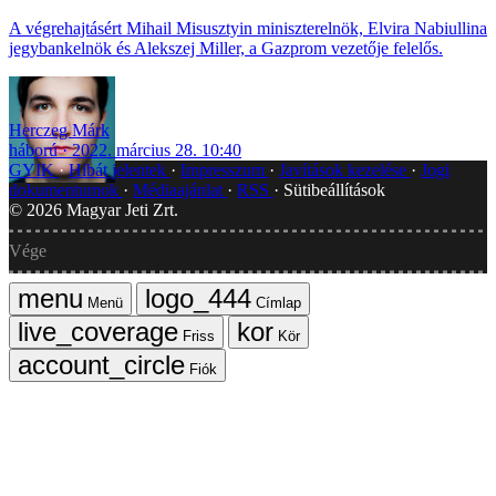
A végrehajtásért Mihail Misusztyin miniszterelnök, Elvira Nabiullina
jegybankelnök és Alekszej Miller, a Gazprom vezetője felelős.
Herczeg Márk
háború
2022. március 28. 10:40
GYIK
Hibát jelentek
Impresszum
Javítások kezelése
Jogi
dokumentumok
Médiaajánlat
RSS
Sütibeállítások
©
2026
Magyar Jeti Zrt.
Vége
Menü
Címlap
Friss
Kör
Fiók