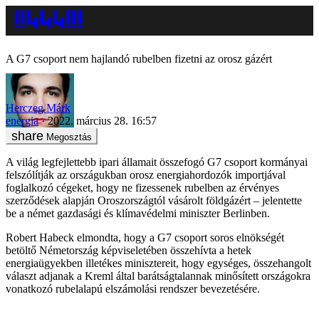
A G7 csoport nem hajlandó rubelben fizetni az orosz gázért
Herczeg Márk
energia
2022. március 28. 16:57
Megosztás
A világ legfejlettebb ipari államait összefogó G7 csoport kormányai
felszólítják az országukban orosz energiahordozók importjával
foglalkozó cégeket, hogy ne fizessenek rubelben az érvényes
szerződések alapján Oroszországtól vásárolt földgázért – jelentette
be a német gazdasági és klímavédelmi miniszter Berlinben.
Robert Habeck elmondta, hogy a G7 csoport soros elnökségét
betöltő Németország képviseletében összehívta a hetek
energiaügyekben illetékes minisztereit, hogy egységes, összehangolt
választ adjanak a Kreml által barátságtalannak minősített országokra
vonatkozó rubelalapú elszámolási rendszer bevezetésére.