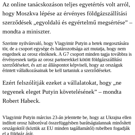
Az online tanácskozáson teljes egyetértés volt arról,
hogy Moszkva lépése az érvényes földgázszállítási
szerződések „egyoldalú és egyértelmű megsértése” –
mondta a miniszter.
Szerinte nyilvánvaló, hogy Vlagyimir Putyin a hetek megosztására
tör, de a csoport egysége és határozottsága azt mutatja, hogy nem
engednek az orosz elnöknek. A G7 csoport minden tagja továbbra is
érvényesnek tartja az orosz partnerekkel kötött földgázszállítási
szerződéseket, és azt az álláspontot képviseli, hogy az országuk
érintett vállalkozásainak be kell tartaniuk a szerződéseket.
Ezért felszólítják ezeket a vállalatokat, hogy „ne
tegyenek eleget Putyin követelésének” – mondta
Robert Habeck.
Vlagyimir Putyin március 23-án jelentette be, hogy az Ukrajna ellen
indított orosz háborúval összefüggésben barátságtalannak minősített
országoktól (köztük az EU minden tagállamától) rubelben fogadják
el a földgáz árát.