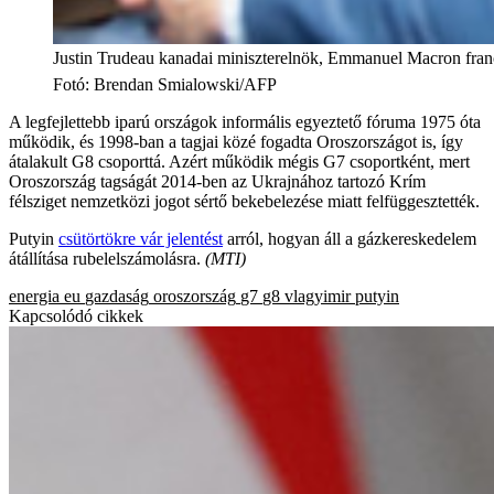
Justin Trudeau kanadai miniszterelnök, Emmanuel Macron franci
Fotó
:
Brendan Smialowski/AFP
A legfejlettebb iparú országok informális egyeztető fóruma 1975 óta
működik, és 1998-ban a tagjai közé fogadta Oroszországot is, így
átalakult G8 csoporttá. Azért működik mégis G7 csoportként, mert
Oroszország tagságát 2014-ben az Ukrajnához tartozó Krím
félsziget nemzetközi jogot sértő bekebelezése miatt felfüggesztették.
Putyin
csütörtökre vár jelentést
arról, hogyan áll a gázkereskedelem
átállítása rubelelszámolásra.
(MTI)
energia
eu
gazdaság
oroszország
g7
g8
vlagyimir putyin
Kapcsolódó cikkek