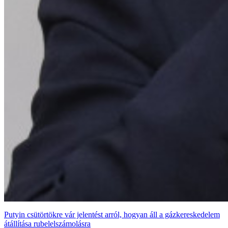
Putyin csütörtökre vár jelentést arról, hogyan áll a gázkereskedelem
átállítása rubelelszámolásra