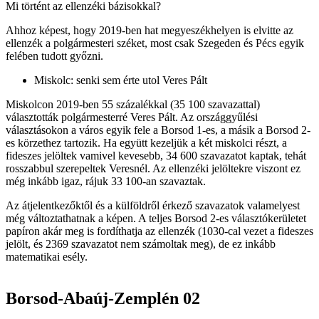
Mi történt az ellenzéki bázisokkal?
Ahhoz képest, hogy 2019-ben hat megyeszékhelyen is elvitte az
ellenzék a polgármesteri széket, most csak Szegeden és Pécs egyik
felében tudott győzni.
Miskolc: senki sem érte utol Veres Pált
Miskolcon 2019-ben 55 százalékkal (35 100 szavazattal)
választották polgármesterré Veres Pált. Az országgyűlési
választásokon a város egyik fele a Borsod 1-es, a másik a Borsod 2-
es körzethez tartozik. Ha együtt kezeljük a két miskolci részt, a
fideszes jelöltek vamivel kevesebb, 34 600 szavazatot kaptak, tehát
rosszabbul szerepeltek Veresnél. Az ellenzéki jelöltekre viszont ez
még inkább igaz, rájuk 33 100-an szavaztak.
Az átjelentkezőktől és a külföldről érkező szavazatok valamelyest
még változtathatnak a képen. A teljes Borsod 2-es választókerületet
papíron akár meg is fordíthatja az ellenzék (1030-cal vezet a fideszes
jelölt, és 2369 szavazatot nem számoltak meg), de ez inkább
matematikai esély.
Borsod-Abaúj-Zemplén 02