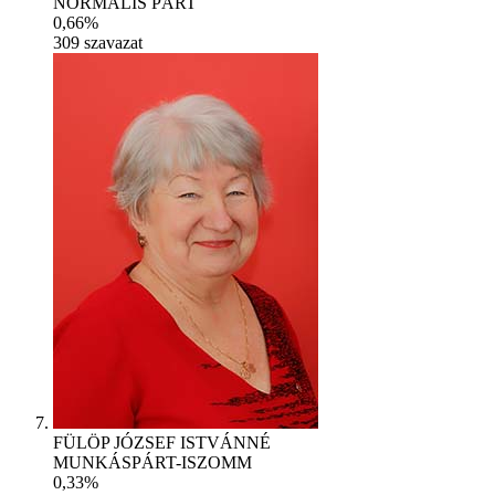
NORMÁLIS PÁRT
0,66%
309
szavazat
FÜLÖP JÓZSEF ISTVÁNNÉ
MUNKÁSPÁRT-ISZOMM
0,33%