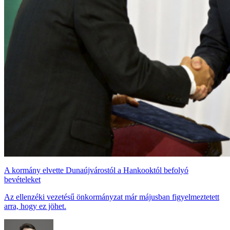
A kormány elvette Dunaújvárostól a Hankooktól befolyó
bevételeket
Az ellenzéki vezetésű önkormányzat már májusban figyelmeztetett
arra, hogy ez jöhet.