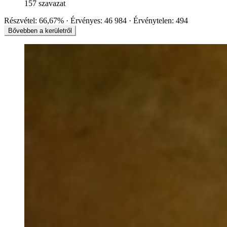
157
szavazat
Részvétel:
66,67%
Érvényes:
46 984
Érvénytelen:
494
Bővebben a kerületről