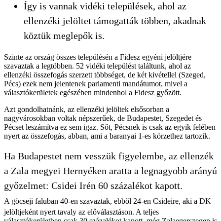
Így is vannak vidéki települések, ahol az
ellenzéki jelöltet támogatták többen, akadnak
köztük meglepők is.
Szinte az ország összes településén a Fidesz egyéni jelöltjére
szavaztak a legtöbben. 52 vidéki települést találtunk, ahol az
ellenzéki összefogás szerzett többséget, de két kivétellel (Szeged,
Pécs) ezek nem jelentenek parlamenti mandátumot, mivel a
választókerületek egészében mindenhol a Fidesz győzött.
Azt gondolhatnánk, az ellenzéki jelöltek elsősorban a
nagyvárosokban voltak népszerűek, de Budapestet, Szegedet és
Pécset leszámítva ez sem igaz. Sőt, Pécsnek is csak az egyik felében
nyert az összefogás, abban, ami a baranyai 1-es körzethez tartozik.
Ha Budapestet nem vesszük figyelembe, az ellenzék
a Zala megyei Hernyéken aratta a legnagyobb arányú
győzelmet: Csidei Irén 60 százalékot kapott.
A göcseji faluban 40-en szavaztak, ebből 24-en Csideire, aki a DK
jelöltjeként nyert tavaly az előválasztáson. A teljes
választókerületben csak 30 százalékot kapott, még Zalaegerszegen is