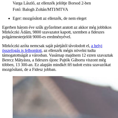
Varga László, az ellenzék jelöltje Borsod 2-ben
Fotó
:
Balogh Zoltán/MTI/MTVA
Eger: mozgósított az ellenzék, de nem eleget
Egerben három éve szűk győzelmet aratott az akkor még jobbikos
Mirkóczki Ádám, 9800 szavazatot kapott, szemben a fideszes
polgármesterjelölt 9000-es eredményével.
Mirkóczki azóta nemcsak saját pártjától távolodott el,
a helyi
összefogás is felbomlott
, az ellenzék mégis növelni tudta
támogatottságát a városban. Vasárnap majdnem 12 ezren szavaztak
Berecz Mátyásra, a fideszes újonc Pajtók Gáborra viszont még
többen, 13 300-an. Ez alapján mindkét fél tudott extra szavazókat
mozgósítani, de a Fidesz jobban.