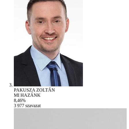
PAKUSZA ZOLTÁN
MI HAZÁNK
8,46%
3 977
szavazat