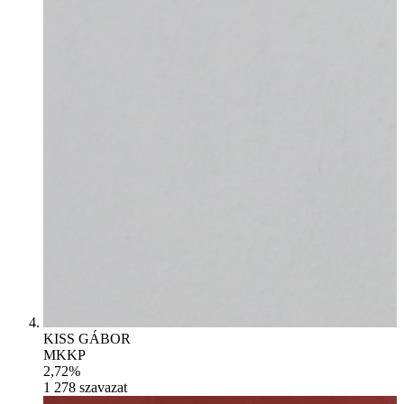
KISS GÁBOR
MKKP
2,72%
1 278
szavazat