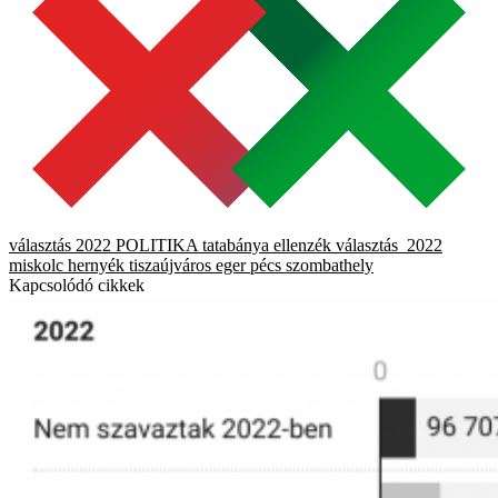
választás 2022
POLITIKA
tatabánya
ellenzék
választás_2022
miskolc
hernyék
tiszaújváros
eger
pécs
szombathely
Kapcsolódó cikkek