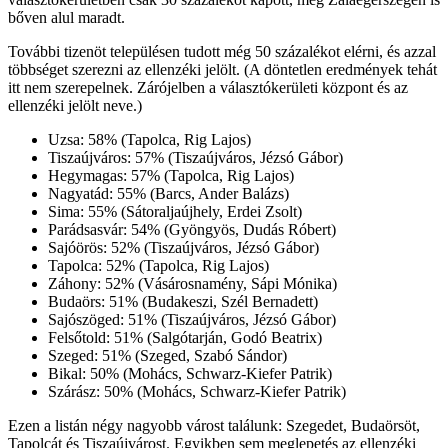
bőven alul maradt.
További tizenöt településen tudott még 50 százalékot elérni, és azzal
többséget szerezni az ellenzéki jelölt. (A döntetlen eredmények tehát
itt nem szerepelnek. Zárójelben a választókerületi központ és az
ellenzéki jelölt neve.)
Uzsa: 58% (Tapolca, Rig Lajos)
Tiszaújváros: 57% (Tiszaújváros, Jézsó Gábor)
Hegymagas: 57% (Tapolca, Rig Lajos)
Nagyatád: 55% (Barcs, Ander Balázs)
Sima: 55% (Sátoraljaújhely, Erdei Zsolt)
Parádsasvár: 54% (Gyöngyös, Dudás Róbert)
Sajóörös: 52% (Tiszaújváros, Jézsó Gábor)
Tapolca: 52% (Tapolca, Rig Lajos)
Záhony: 52% (Vásárosnamény, Sápi Mónika)
Budaörs: 51% (Budakeszi, Szél Bernadett)
Sajószöged: 51% (Tiszaújváros, Jézsó Gábor)
Felsőtold: 51% (Salgótarján, Godó Beatrix)
Szeged: 51% (Szeged, Szabó Sándor)
Bikal: 50% (Mohács, Schwarz-Kiefer Patrik)
Szárász: 50% (Mohács, Schwarz-Kiefer Patrik)
Ezen a listán négy nagyobb várost találunk: Szegedet, Budaörsöt,
Tapolcát és Tiszaújvárost. Egyikben sem meglepetés az ellenzéki