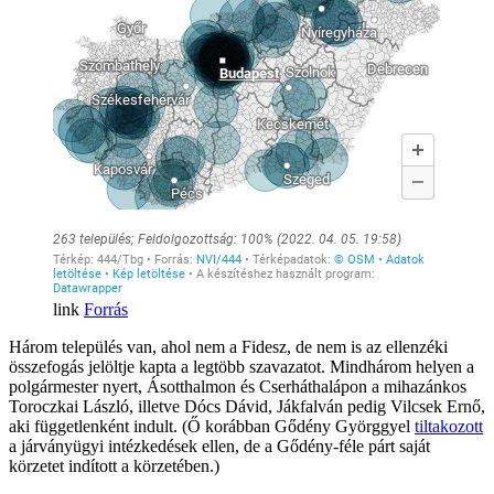
Forrás
Három település van, ahol nem a Fidesz, de nem is az ellenzéki
összefogás jelöltje kapta a legtöbb szavazatot. Mindhárom helyen a
polgármester nyert, Ásotthalmon és Cserháthalápon a mihazánkos
Toroczkai László, illetve Dócs Dávid, Jákfalván pedig Vilcsek Ernő,
aki függetlenként indult. (Ő korábban Gődény Györggyel
tiltakozott
a járványügyi intézkedések ellen, de a Gődény-féle párt saját
körzetet indított a körzetében.)