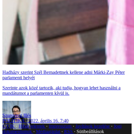
Hadházy szerint Szél Bernadettnek kellene adni Márki-Zay Péter
parlamenti helyét
Szerinte azok közé tartozik, aki tudja, hogyan lehet használni a
mandátumot a parlamenten kívül is.
Szurovecz Illés
POLITIKA
2022. április 16. 7:40
GYIK
Hibát jelentek
Impresszum
Javítások kezelése
Jogi
dokumentumok
Médiaajánlat
RSS
Sütibeállítások