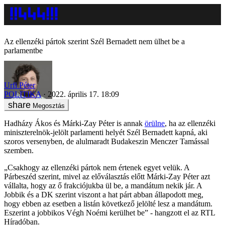
Az ellenzéki pártok szerint Szél Bernadett nem ülhet be a
parlamentbe
Urfi Péter
POLITIKA
2022. április 17. 18:09
Megosztás
Hadházy Ákos és Márki-Zay Péter is annak
örülne
, ha az ellenzéki
miniszterelnök-jelölt parlamenti helyét Szél Bernadett kapná, aki
szoros versenyben, de alulmaradt Budakeszin Menczer Tamással
szemben.
„Csakhogy az ellenzéki pártok nem értenek egyet velük. A
Párbeszéd szerint, mivel az előválasztás előtt Márki-Zay Péter azt
vállalta, hogy az ő frakciójukba ül be, a mandátum nekik jár. A
Jobbik és a DK szerint viszont a hat párt abban állapodott meg,
hogy ebben az esetben a listán következő jelölté lesz a mandátum.
Eszerint a jobbikos Végh Noémi kerülhet be” - hangzott el az RTL
Híradóban.