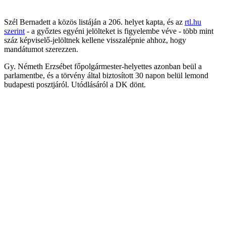
Szél Bernadett a közös listáján a 206. helyet kapta, és az
rtl.hu
szerint
- a győztes egyéni jelölteket is figyelembe véve - több mint
száz képviselő-jelöltnek kellene visszalépnie ahhoz, hogy
mandátumot szerezzen.
Gy. Németh Erzsébet főpolgármester-helyettes azonban beül a
parlamentbe, és a törvény által biztosított 30 napon belül lemond
budapesti posztjáról. Utódlásáról a DK dönt.