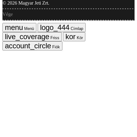
©
2026
Magyar Jeti Zrt.
Vége
Menü
Címlap
Friss
Kör
Fiók