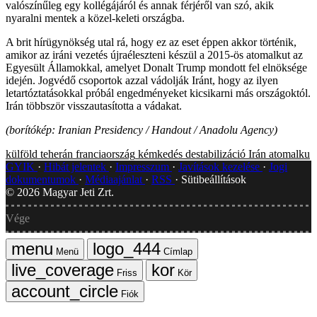
valószínűleg egy kollégájáról és annak férjéről van szó, akik
nyaralni mentek a közel-keleti országba.
A brit hírügynökség utal rá, hogy ez az eset éppen akkor történik,
amikor az iráni vezetés újraéleszteni készül a 2015-ös atomalkut az
Egyesült Államokkal, amelyet Donalt Trump mondott fel elnöksége
idején. Jogvédő csoportok azzal vádolják Iránt, hogy az ilyen
letartóztatásokkal próbál engedményeket kicsikarni más országoktól.
Irán többször visszautasította a vádakat.
(borítókép: Iranian Presidency / Handout / Anadolu Agency)
külföld
teherán
franciaország
kémkedés
destabilizáció
Irán
atomalku
GYIK
Hibát jelentek
Impresszum
Javítások kezelése
Jogi
dokumentumok
Médiaajánlat
RSS
Sütibeállítások
©
2026
Magyar Jeti Zrt.
Vége
Menü
Címlap
Friss
Kör
Fiók