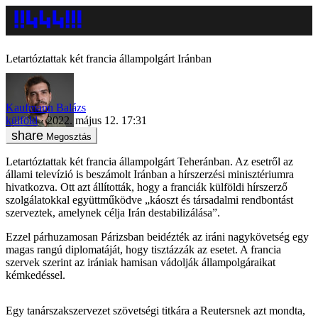
Letartóztattak két francia állampolgárt Iránban
Kaufmann Balázs
külföld
2022. május 12. 17:31
Megosztás
Letartóztattak két francia állampolgárt Teheránban. Az esetről az
állami televízió is beszámolt Iránban a hírszerzési minisztériumra
hivatkozva. Ott azt állították, hogy a franciák külföldi hírszerző
szolgálatokkal együttműködve „káoszt és társadalmi rendbontást
szerveztek, amelynek célja Irán destabilizálása”.
Ezzel párhuzamosan Párizsban beidézték az iráni nagykövetség egy
magas rangú diplomatáját, hogy tisztázzák az esetet. A francia
szervek szerint az irániak hamisan vádolják állampolgáraikat
kémkedéssel.
Egy tanárszakszervezet szövetségi titkára a Reutersnek azt mondta,