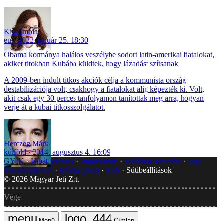
Kiss Imola
eu
2022. január 25. 18:30
Obama kormánya halálos veszélybe sodort latin-amerikai fiatalokat,
akiket titokban Kubába küldtek, hogy lázadást szítsanak
A 2009-ben indult titkos akciók célja a kommunista ország
destabilizációja volt, csakhogy a fiatalokat alig képezték ki. Volt,
akit csak egy 30 perces tanfolyamon tanítottak meg arra, hogyan
verje át a kubai titkosszolgálatot.
Herczeg Márk
külföld
2014. augusztus 4. 16:09
GYIK
Hibát jelentek
Impresszum
Javítások kezelése
Jogi
dokumentumok
Médiaajánlat
RSS
Sütibeállítások
©
2026
Magyar Jeti Zrt.
Vége
Menü
Címlap