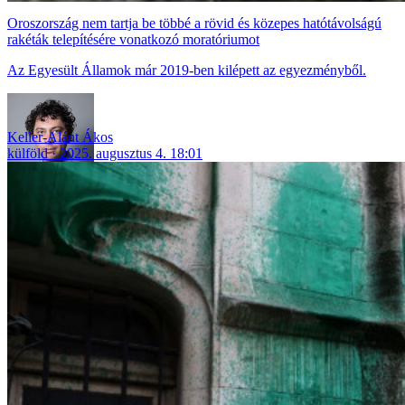
Oroszország nem tartja be többé a rövid és közepes hatótávolságú
rakéták telepítésére vonatkozó moratóriumot
Az Egyesült Államok már 2019-ben kilépett az egyezményből.
Keller-Alánt Ákos
külföld
2025. augusztus 4. 18:01