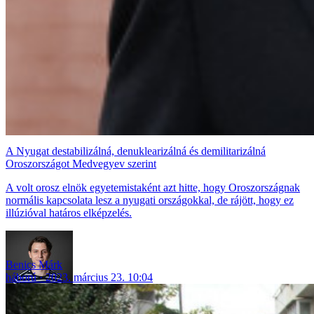
A Nyugat destabilizálná, denuklearizálná és demilitarizálná
Oroszországot Medvegyev szerint
A volt orosz elnök egyetemistaként azt hitte, hogy Oroszországnak
normális kapcsolata lesz a nyugati országokkal, de rájött, hogy ez
illúzióval határos elképzelés.
Benics Márk
háború
2023. március 23. 10:04