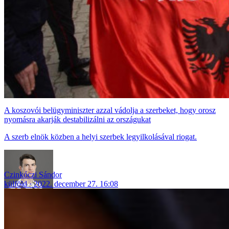
A koszovói belügyminiszter azzal vádolja a szerbeket, hogy orosz
nyomásra akarják destabilizálni az országukat
A szerb elnök közben a helyi szerbek legyilkolásával riogat.
Czinkóczi Sándor
külföld
2022. december 27. 16:08