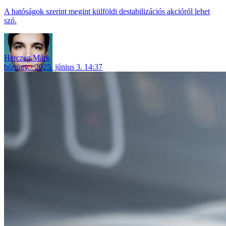
A hatóságok szerint megint külföldi destabilizációs akcióról lehet
szó.
Herczeg Márk
bűnügy
2025. június 3. 14:37