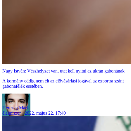
Nagy István: Vészhelyzet van, utat kell nyitni az ukrán gabonának
A kormány eddig nem élt az elővásárlási jogával az exportra szánt
gabonafélék esetében.
Herczeg Márk
élelmiszer
2022. május 22. 17:40