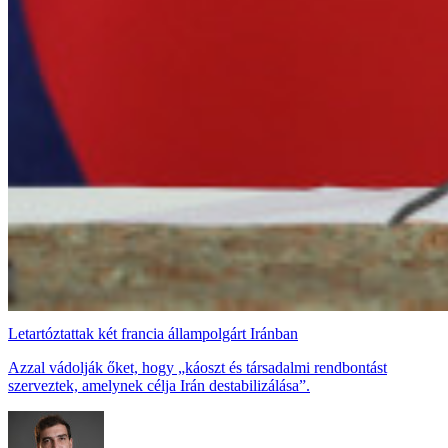
Letartóztattak két francia állampolgárt Iránban
Azzal vádolják őket, hogy „káoszt és társadalmi rendbontást
szerveztek, amelynek célja Irán destabilizálása”.