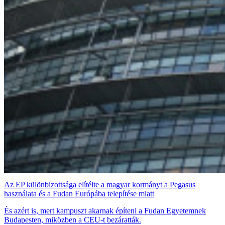
Az EP különbizottsága elítélte a magyar kormányt a Pegasus
használata és a Fudan Európába telepítése miatt
És azért is, mert kampuszt akarnak építeni a Fudan Egyetemnek
Budapesten, miközben a CEU-t bezáratták.