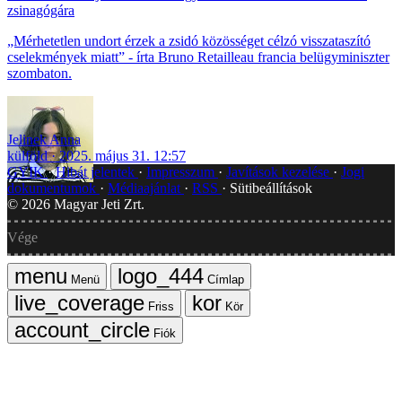
zsinagógára
„Mérhetetlen undort érzek a zsidó közösséget célzó visszataszító
cselekmények miatt” - írta Bruno Retailleau francia belügyminiszter
szombaton.
Jelinek Anna
külföld
2025. május 31. 12:57
GYIK
Hibát jelentek
Impresszum
Javítások kezelése
Jogi
dokumentumok
Médiaajánlat
RSS
Sütibeállítások
©
2026
Magyar Jeti Zrt.
Vége
Menü
Címlap
Friss
Kör
Fiók