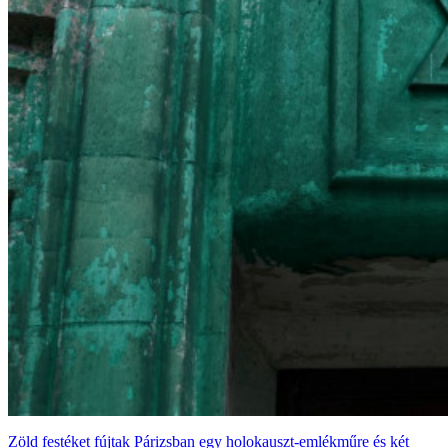
Zöld festéket fújtak Párizsban egy holokauszt-emlékműre és két