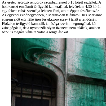
Az esetet járőröző rendőrök szombat reggel 5:15 körül észlelték. A
holokauszt-emlékmű térfigyelő kamerájának felvételein 4:30 körül
egy fekete ruhás személyt lehetett látni, amint éppen festéket szór.
Az egykori zsidónegyedben, a Marais-ban található Chez Marianne
étterem előtt egy félig üres festékszóró spray-t talált a rendőrség.
Eközben térfigyelő kameráik tanúsága szerint megrongáltak két
zsinagógát is, de a nyomozók olyan üzenetet nem találtak, amiben
bárki is magára vállalta volna a rongálásokat.