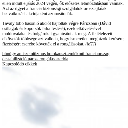
ellen indult eljárás 2024 végén, ők előzetes letartóztatásban vannak.
Azt az ügyet a francia biztonsági szolgálatok orosz ajkúak
beavatkozási akciójaként azonosították.
Tavaly több hasonló akciót hajtottak végre Párizsban (Dávid-
csillagok és koporsók falra festésé), ezek elkövetésével
moldovaiakat és bolgárokat gyanúsítottak meg. A feltételezett
elkövetők többsége azt vallotta, hogy ismeretlen megbízók kérésére,
fizetségért cserébe követték el a rongálásokat.
(MTI)
bűnügy
antiszemitizmus
holokauszt-emlékmű
franciaország
destabilizáció
párizs
rongálás
szerbia
Kapcsolódó cikkek