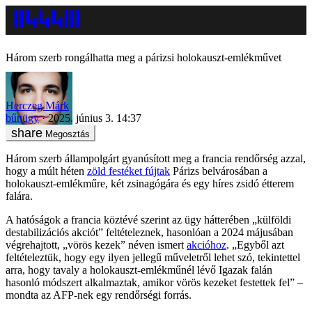
Három szerb rongálhatta meg a párizsi holokauszt-emlékművet
Herczeg Márk
bűnügy
2025. június 3. 14:37
Megosztás
Három szerb állampolgárt gyanúsított meg a francia rendőrség azzal,
hogy a múlt héten
zöld festéket fújtak
Párizs belvárosában a
holokauszt-emlékműre, két zsinagógára és egy híres zsidó étterem
falára.
A hatóságok a francia köztévé szerint az ügy hátterében „külföldi
destabilizációs akciót” feltételeznek, hasonlóan a 2024 májusában
végrehajtott, „vörös kezek” néven ismert
akcióhoz
. „Egyből azt
feltételeztük, hogy egy ilyen jellegű műveletről lehet szó, tekintettel
arra, hogy tavaly a holokauszt-emlékműnél lévő Igazak falán
hasonló módszert alkalmaztak, amikor vörös kezeket festettek fel” –
mondta az AFP-nek egy rendőrségi forrás.