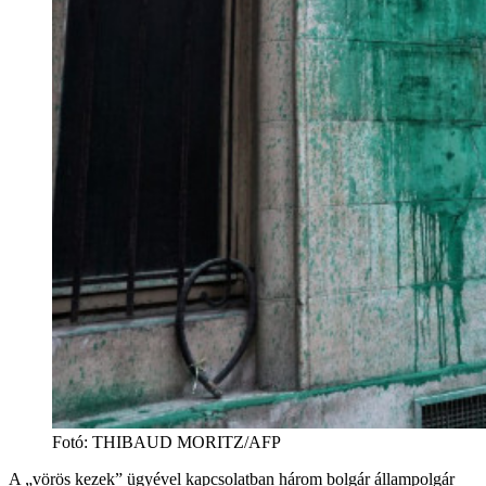
Fotó
:
THIBAUD MORITZ/AFP
A „vörös kezek” ügyével kapcsolatban három bolgár állampolgár