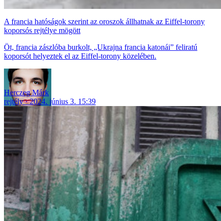
A francia hatóságok szerint az oroszok állhatnak az Eiffel-torony
koporsós rejtélye mögött
Öt, francia zászlóba burkolt, „Ukrajna francia katonái” feliratú
koporsót helyeztek el az Eiffel-torony közelében.
Herczeg Márk
rejtély
2024. június 3. 15:39