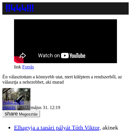
Forrás
Én választottam a könnyebb utat, mert kiléptem a rendszerből, az
választja a nehezebbet, aki marad
Szász Zsófi
oktatás
2022. május 31. 12:19
Megosztás
Elhagyja a tanári pályát Tóth Viktor,
akinek