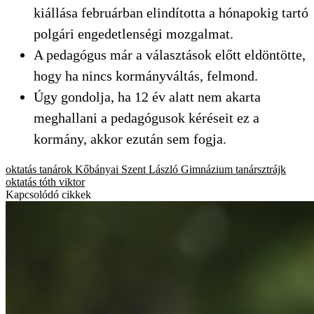
kiállása februárban elindította a hónapokig tartó
polgári engedetlenségi mozgalmat.
A pedagógus már a választások előtt eldöntötte,
hogy ha nincs kormányváltás, felmond.
Úgy gondolja, ha 12 év alatt nem akarta
meghallani a pedagógusok kéréseit ez a
kormány, akkor ezután sem fogja.
oktatás
tanárok
Kőbányai Szent László Gimnázium
tanársztrájk
oktatás
tóth viktor
Kapcsolódó cikkek