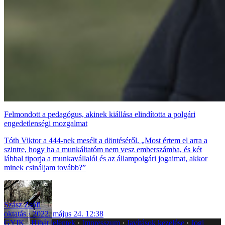
Felmondott a pedagógus, akinek kiállása elindította a polgári
engedetlenségi mozgalmat
Tóth Viktor a 444-nek mesélt a döntéséről. „Most értem el arra a
szintre, hogy ha a munkáltatóm nem vesz emberszámba, és két
lábbal tiporja a munkavállalói és az állampolgári jogaimat, akkor
minek csináljam tovább?”
Szász Zsófi
oktatás
2022. május 24. 12:38
GYIK
Hibát jelentek
Impresszum
Javítások kezelése
Jogi