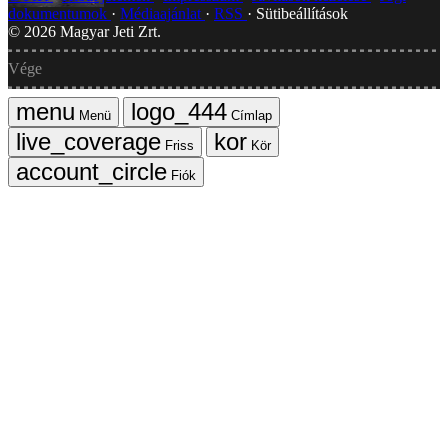
dokumentumok
Médiaajánlat
RSS
Sütibeállítások
©
2026
Magyar Jeti Zrt.
Vége
Menü
Címlap
Friss
Kör
Fiók