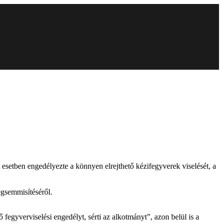
etben engedélyezte a könnyen elrejthető kézifegyverek viselését, a
egsemmisítéséről.
fegyverviselési engedélyt, sérti az alkotmányt”, azon belül is a