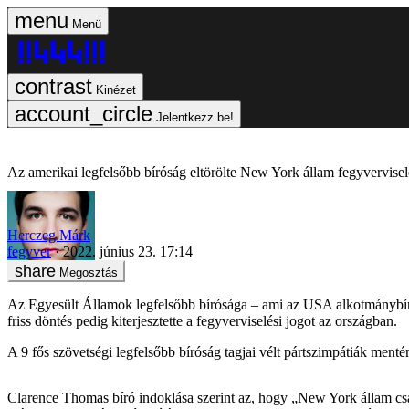
Menü
Kinézet
Jelentkezz be!
Az amerikai legfelsőbb bíróság eltörölte New York állam fegyvervisel
Herczeg Márk
fegyver
2022. június 23. 17:14
Megosztás
Az Egyesült Államok legfelsőbb bírósága – ami az USA alkotmánybíró
friss döntés pedig kiterjesztette a fegyverviselési jogot az országban.
A 9 fős szövetségi legfelsőbb bíróság tagjai vélt pártszimpátiák men
Clarence Thomas bíró indoklása szerint az, hogy „New York állam csak 