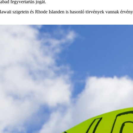
bad fegyvertartás jogát.
Hawaii szigetein és Rhode Islanden is hasonló törvények vannak érvény