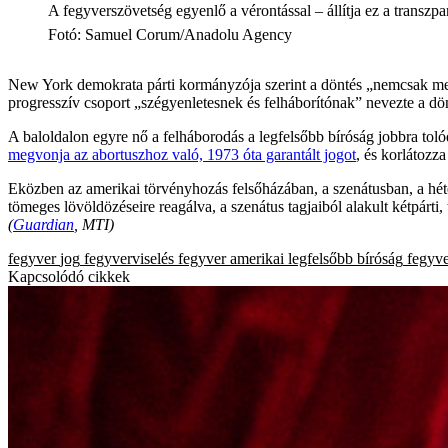
A fegyverszövetség egyenlő a vérontással – állítja ez a transzp
Fotó
:
Samuel Corum/Anadolu Agency
New York demokrata párti kormányzója szerint a döntés „nemcsak me
progresszív csoport „szégyenletesnek és felháborítónak” nevezte a dö
A baloldalon egyre nő a felháborodás a legfelsőbb bíróság jobbra tolódá
megvonja az abortuszhoz való, 1973 óta garantált jogot
, és korlátozz
Eközben az amerikai törvényhozás felsőházában, a szenátusban, a héte
tömeges lövöldözéseire reagálva, a szenátus tagjaiból alakult kétpárti, 
(
Guardian
, MTI)
fegyver
jog
fegyverviselés
fegyver
amerikai legfelsőbb bíróság
fegyve
Kapcsolódó cikkek