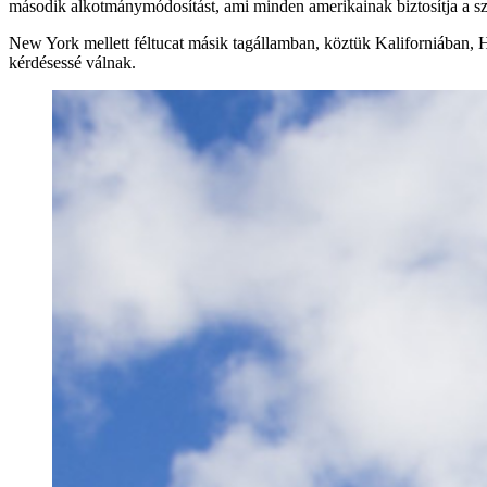
második alkotmánymódosítást, ami minden amerikainak biztosítja a sza
New York mellett féltucat másik tagállamban, köztük Kaliforniában, 
kérdésessé válnak.