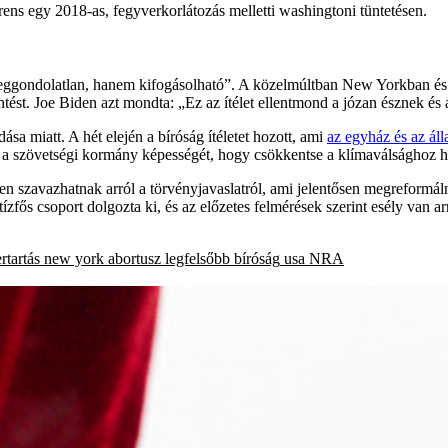
arens egy 2018-as, fegyverkorlátozás melletti washingtoni tüntetésen.
ggondolatlan, hanem kifogásolható”. A közelmúltban New Yorkban és T
ntést. Joe Biden azt mondta: „Ez az ítélet ellentmond a józan észnek é
sa miatt. A hét elején a bíróság ítéletet hozott, ami
az egyház és az áll
a a szövetségi kormány képességét, hogy csökkentse a klímaválsághoz ho
n szavazhatnak arról a törvényjavaslatról, ami jelentősen megreformálná
tízfős csoport dolgozta ki, és az előzetes felmérések szerint esély van a
rtartás
new york
abortusz
legfelsőbb bíróság
usa
NRA