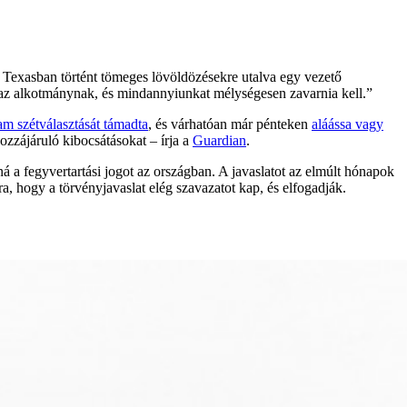
exasban történt tömeges lövöldözésekre utalva egy vezető
s az alkotmánynak, és mindannyiunkat mélységesen zavarnia kell.”
am szétválasztását támadta
, és várhatóan már pénteken
aláássa vagy
zzájáruló kibocsátásokat – írja a
Guardian
.
 a fegyvertartási jogot az országban. A javaslatot az elmúlt hónapok
rra, hogy a törvényjavaslat elég szavazatot kap, és elfogadják.