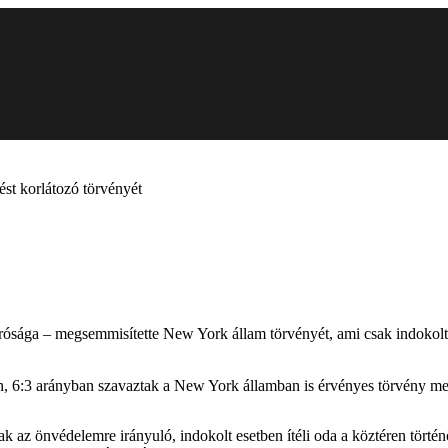
ést korlátozó törvényét
sága – megsemmisítette New York állam törvényét, ami csak indokolt es
tén, 6:3 arányban szavaztak a New York államban is érvényes törvény m
az önvédelemre irányuló, indokolt esetben ítéli oda a köztéren történő 