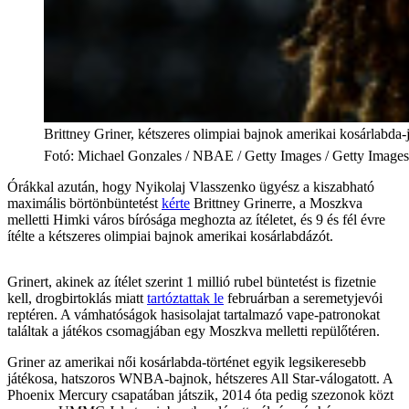
Brittney Griner, kétszeres olimpiai bajnok amerikai kosárlabda-
Fotó
:
Michael Gonzales / NBAE / Getty Images / Getty Image
Órákkal azután, hogy Nyikolaj Vlasszenko ügyész a kiszabható
maximális börtönbüntetést
kérte
Brittney Grinerre, a Moszkva
melletti Himki város bírósága meghozta az ítéletet, és 9 és fél évre
ítélte a kétszeres olimpiai bajnok amerikai kosárlabdázót.
Grinert, akinek az ítélet szerint 1 millió rubel büntetést is fizetnie
kell, drogbirtoklás miatt
tartóztattak le
februárban a seremetyjevói
reptéren. A vámhatóságok hasisolajat tartalmazó vape-patronokat
találtak a játékos csomagjában egy Moszkva melletti repülőtéren.
Griner az amerikai női kosárlabda-történet egyik legsikeresebb
játékosa, hatszoros WNBA-bajnok, hétszeres All Star-válogatott. A
Phoenix Mercury csapatában játszik, 2014 óta pedig szezonok közt