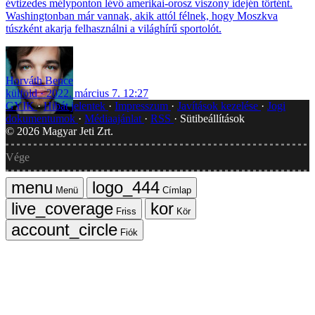
évtizedes mélyponton lévő amerikai-orosz viszony idején történt.
Washingtonban már vannak, akik attól félnek, hogy Moszkva
túszként akarja felhasználni a világhírű sportolót.
Horváth Bence
külföld
2022. március 7. 12:27
GYIK
Hibát jelentek
Impresszum
Javítások kezelése
Jogi
dokumentumok
Médiaajánlat
RSS
Sütibeállítások
©
2026
Magyar Jeti Zrt.
Vége
Menü
Címlap
Friss
Kör
Fiók