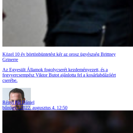
Közel 10 év börtönbüntetést kér az orosz ügyészség Brittney
Grinerre
Az Egyesült Államok fogolycserét kezdeményezett, és a
fegyvercsempész Viktor Butot ajánlotta fel a kosárlabdázóért
cserébe.
Rényi Pál Dániel
bűnügy
2022. augusztus 4. 12:50