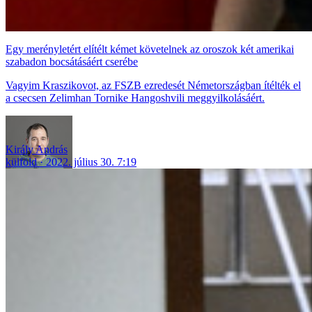
Egy merényletért elítélt kémet követelnek az oroszok két amerikai
szabadon bocsátásáért cserébe
Vagyim Kraszikovot, az FSZB ezredesét Németországban ítélték el
a csecsen Zelimhan Tornike Hangoshvili meggyilkolásáért.
Király András
külföld
2022. július 30. 7:19