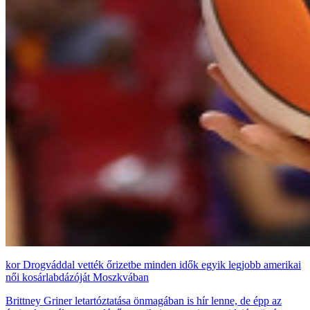
Drogváddal vették őrizetbe minden idők egyik legjobb amerikai
női kosárlabdázóját Moszkvában
Brittney Griner letartóztatása önmagában is hír lenne, de épp az