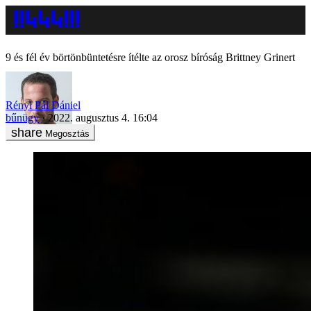
9 és fél év börtönbüntetésre ítélte az orosz bíróság Brittney Grinert
Rényi Pál Dániel
bűnügy
2022. augusztus 4. 16:04
Megosztás