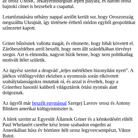
az orosz UMMC Jekatyerinburgban lépett pályára, és három orosz
bajnoki címet is bezsebelt a csapattal.
Letartóztatására néhány nappal azelőtt került sor, hogy Oroszország
megszállta Ukrajnát, így története érthető módon egyből geopolitikai
színezetet kapott.
Griner bűnösnek vallotta magát, és elismerte, hogy hibát követett el.
Záróbeszédében arról beszélt, hogy nem állt szándékában törvényt
szegni. Azt is elmondta, nagyon bízik benne, hogy nem politikailag
motivált ítélet születik.
Az ügyész szerint a drogvád „teljes mértékben bizonyítást nyert”. A
játékos védőügyvédei eközben a nyomozás során elkövetett
szabálytalanságokra mutattak rá, és azzal is érveltek, hogy a
Grinerhez hasonló kaliberű világsztárok óriási nyomás alatt
dolgoznak.
Az ügyről már
beszélt egymással
Szergej Lavrov orosz és Antony
Blinken amerikai külügyminiszter is.
A hírek szerint az Egyesült Államok Griner és a kémkedésért elítélt
Paul Whelanért cserébe kész lenne szabadon engedni az
Amerikában húsz év börtönre ítélt orosz fegyvercsempészt, Viktor
Butot.