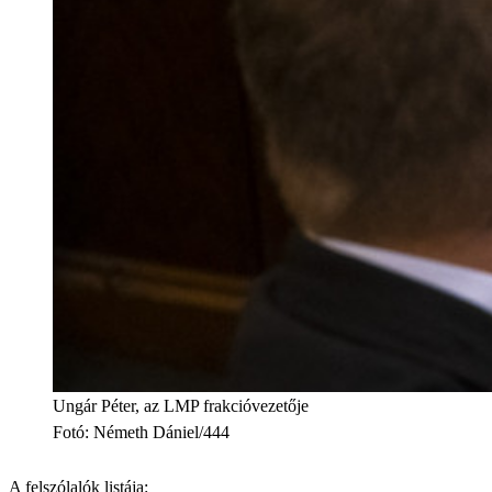
Ungár Péter, az LMP frakcióvezetője
Fotó
:
Németh Dániel/444
A felszólalók listája: