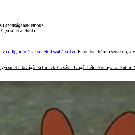
s Bizottságának elnöke
 Egyesület alelnöke
e az eddigi természetvédelmi szabályokat
. Korábban három szakértő, a 
Egyesület
fakivágás
Schmuck Erzsébet
Ungár Péter
Fridays for Future