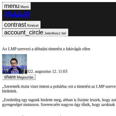
Menü
Kinézet
Jelentkezz be!
Az LMP szervezi a délutáni tüntetést a fakivágás ellen
Szurovecz Illés
POLITIKA
2022. augusztus 12. 11:03
Megosztás
„Szeretnék tiszta vizet önteni a pohárba: ezt a tüntetést az LMP szerve
hirdettek.
„Eredetileg egy tagunk hirdette meg, abban is őszinte leszek, hogy az
gyengeséget mutasson. Szerencsére nagyon úgy tűnik, hogy azoknak let