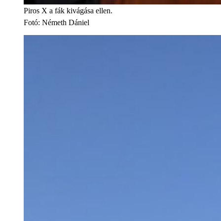
Piros X a fák kivágása ellen.
Fotó
:
Németh Dániel