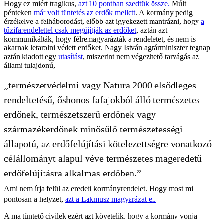
Hogy ez miért tragikus,
azt 10 pontban szedtük össze.
Múlt
pénteken
már volt tüntetés az erdők mellett
. A kormány pedig
érzékelve a felháborodást, előbb azt igyekezett mantrázni, hogy
a
tűzifarendelettel csak megújítják az erdőket
, aztán azt
kommunikálták, hogy félremagyarázták a rendeletet, és nem is
akarnak letarolni védett erdőket. Nagy István agrárminiszter tegnap
aztán kiadott egy
utasítást
, miszerint nem végezhető tarvágás az
állami tulajdonú,
„természetvédelmi vagy Natura 2000 elsődleges
rendeltetésű, őshonos fafajokból álló természetes
erdőnek, természetszerű erdőnek vagy
származékerdőnek minősülő természetességi
állapotú, az erdőfelújítási kötelezettségre vonatkozó
célállományt alapul véve természetes mageredetű
erdőfelújításra alkalmas erdőben.”
Ami nem írja felül az eredeti kormányrendelet. Hogy most mi
pontosan a helyzet,
azt a Lakmusz magyarázat el.
A ma tüntető civilek ezért azt követelik, hogy a kormány vonja