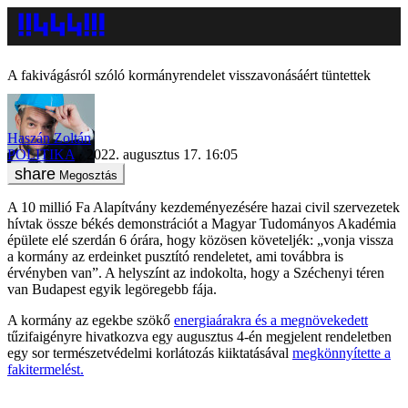
A fakivágásról szóló kormányrendelet visszavonásáért tüntettek
Haszán Zoltán
POLITIKA
2022. augusztus 17. 16:05
Megosztás
A 10 millió Fa Alapítvány kezdeményezésére hazai civil szervezetek
hívtak össze békés demonstrációt a Magyar Tudományos Akadémia
épülete elé szerdán 6 órára, hogy közösen követeljék: „vonja vissza
a kormány az erdeinket pusztító rendeletet, ami továbbra is
érvényben van”. A helyszínt az indokolta, hogy a Széchenyi téren
van Budapest egyik legöregebb fája.
A kormány az egekbe szökő
energiaárakra és a megnövekedett
tűzifaigényre hivatkozva egy augusztus 4-én megjelent rendeletben
egy sor természetvédelmi korlátozás kiiktatásával
megkönnyítette a
fakitermelést.