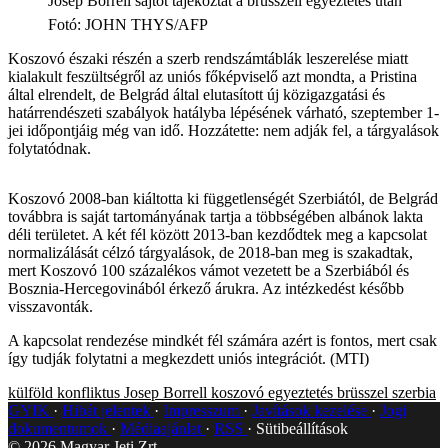
Josep Borrell sajtót tájékoztat a brüsszeli egyeztetés után
Fotó
:
JOHN THYS/AFP
Koszovó északi részén a szerb rendszámtáblák leszerelése miatt
kialakult feszültségről az uniós főképviselő azt mondta, a Pristina
által elrendelt, de Belgrád által elutasított új közigazgatási és
határrendészeti szabályok hatályba lépésének várható, szeptember 1-
jei időpontjáig még van idő. Hozzátette: nem adják fel, a tárgyalások
folytatódnak.
Koszovó 2008-ban kiáltotta ki függetlenségét Szerbiától, de Belgrád
továbbra is saját tartományának tartja a többségében albánok lakta
déli területet. A két fél között 2013-ban kezdődtek meg a kapcsolat
normalizálását célzó tárgyalások, de 2018-ban meg is szakadtak,
mert Koszovó 100 százalékos vámot vezetett be a Szerbiából és
Bosznia-Hercegovinából érkező árukra. Az intézkedést később
visszavonták.
A kapcsolat rendezése mindkét fél számára azért is fontos, mert csak
így tudják folytatni a megkezdett uniós integrációt. (MTI)
külföld
konfliktus
Josep Borrell
koszovó
egyeztetés
brüsszel
szerbia
GYIK
Hibát jelentek
Impresszum
Javítások kezelése
Jogi
dokumentumok
Médiaajánlat
RSS
Sütibeállítások
©
2026
Magyar Jeti Zrt.