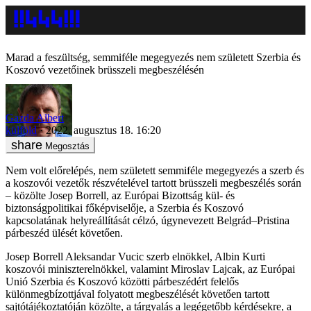
Marad a feszültség, semmiféle megegyezés nem született Szerbia és
Koszovó vezetőinek brüsszeli megbeszélésén
Gazda Albert
külföld
2022. augusztus 18. 16:20
Megosztás
Nem volt előrelépés, nem született semmiféle megegyezés a szerb és
a koszovói vezetők részvételével tartott brüsszeli megbeszélés során
– közölte Josep Borrell, az Európai Bizottság kül- és
biztonságpolitikai főképviselője, a Szerbia és Koszovó
kapcsolatának helyreállítását célzó, úgynevezett Belgrád–Pristina
párbeszéd ülését követően.
Josep Borrell Aleksandar Vucic szerb elnökkel, Albin Kurti
koszovói miniszterelnökkel, valamint Miroslav Lajcak, az Európai
Unió Szerbia és Koszovó közötti párbeszédért felelős
különmegbízottjával folyatott megbeszélését követően tartott
sajtótájékoztatóján közölte, a tárgyalás a legégetőbb kérdésekre, a