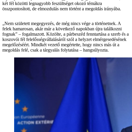
két fél közötti legnagyobb feszültséget okozó témákra
összpontosított, de elmozdulás nem történt a megoldás irányába.
„Nem született megegyezés, de még nincs vége a történetnek. A
felek hamarosan, akár már a következő napokban újra találkozni
fognak” – fogalmazott. Közölte, a párbeszéd fenntartása a szerb és a
koszovói fél felelősségvállalásáról szól a helyzet elmérgesedésének
megelőzéséért. Mindkét vezető megértette, hogy nincs más út a
megoldás felé, csak a tárgyalás folytatása – hangsúlyozta.