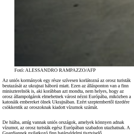
Fotó
:
ALESSANDRO RAMPAZZO/AFP
Az uniós kormányok egy része szívesen korlátozná az orosz turisták
beutazását az ukrajnai háború miatt. Ezen az állásponton van a finn
miniszterelnök is, aki korábban azt mondta, nem helyes, hogy az
orosz állampolgárok elmehetnek várost nézni Európába, miközben a
katonáik embereket ölnek Ukrajnában. Ezért szeptembertől tizedére
csökkentik az oroszoknak kiadott vízumok számát.
De hiába, amíg vannak uniós országok, amelyek könnyen adnak
vízumot, az orosz turisták egész Európában szabadon utazhatnak. A
Guardiannek nyilatkozó finn határvédelmi tisztviselő