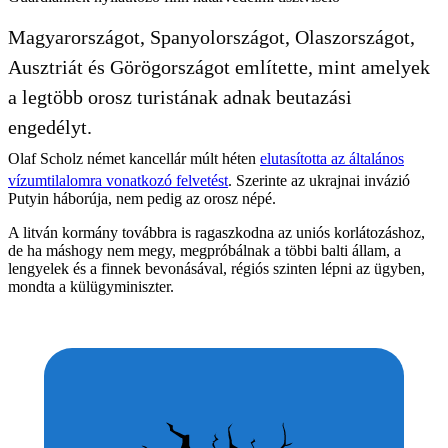
Magyarországot, Spanyolországot, Olaszországot,
Ausztriát és Görögországot említette, mint amelyek
a legtöbb orosz turistának adnak beutazási
engedélyt.
Olaf Scholz német kancellár múlt héten
elutasította az általános
vízumtilalomra vonatkozó felvetést
. Szerinte az ukrajnai invázió
Putyin háborúja, nem pedig az orosz népé.
A litván kormány továbbra is ragaszkodna az uniós korlátozáshoz,
de ha máshogy nem megy, megpróbálnak a többi balti állam, a
lengyelek és a finnek bevonásával, régiós szinten lépni az ügyben,
mondta a külügyminiszter.