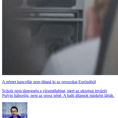
A német kancellár nem tiltaná ki az oroszokat Európából
Scholz nem támogatja a vízumtilalmat, mert az ukrajnai invázió
Putyin háborúja, nem az orosz népé. A balti államok másként látják.
Szurovecz Illés