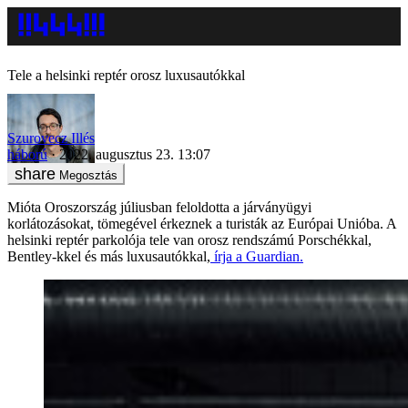
Tele a helsinki reptér orosz luxusautókkal
Szurovecz Illés
háború
2022. augusztus 23. 13:07
Megosztás
Mióta Oroszország júliusban feloldotta a járványügyi
korlátozásokat, tömegével érkeznek a turisták az Európai Unióba. A
helsinki reptér parkolója tele van orosz rendszámú Porschékkal,
Bentley-kkel és más luxusautókkal,
írja a Guardian.