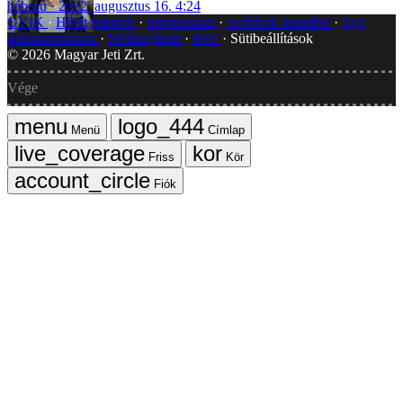
háború
2022. augusztus 16. 4:24
GYIK
Hibát jelentek
Impresszum
Javítások kezelése
Jogi
dokumentumok
Médiaajánlat
RSS
Sütibeállítások
©
2026
Magyar Jeti Zrt.
Vége
Menü
Címlap
Friss
Kör
Fiók