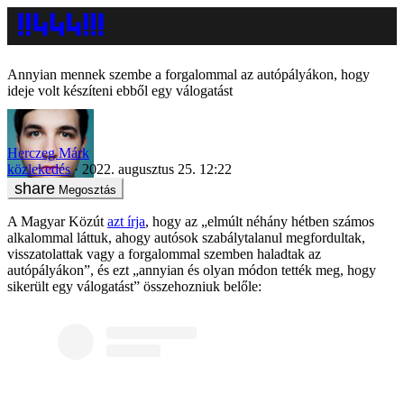
Annyian mennek szembe a forgalommal az autópályákon, hogy
ideje volt készíteni ebből egy válogatást
Herczeg Márk
közlekedés
2022. augusztus 25. 12:22
Megosztás
A Magyar Közút
azt írja
, hogy az „elmúlt néhány hétben számos
alkalommal láttuk, ahogy autósok szabálytalanul megfordultak,
visszatolattak vagy a forgalommal szemben haladtak az
autópályákon”, és ezt „annyian és olyan módon tették meg, hogy
sikerült egy válogatást” összehozniuk belőle: