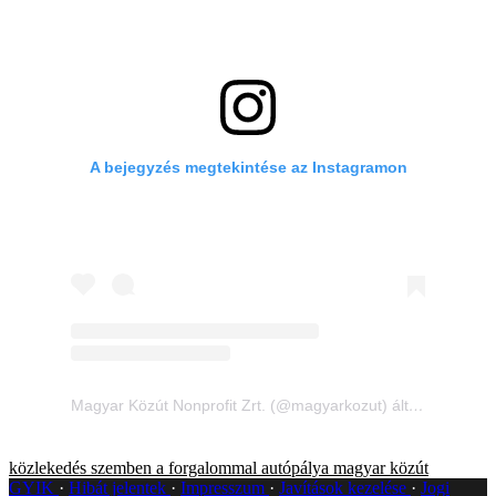
A bejegyzés megtekintése az Instagramon
Magyar Közút Nonprofit Zrt. (@magyarkozut) által megosztott bejegyzés
közlekedés
szemben a forgalommal
autópálya
magyar közút
GYIK
Hibát jelentek
Impresszum
Javítások kezelése
Jogi