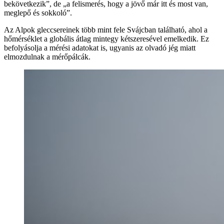
bekövetkezik”, de „a felismerés, hogy a jövő már itt és most van,
meglepő és sokkoló”.
Az Alpok gleccsereinek több mint fele Svájcban található, ahol a
hőmérséklet a globális átlag mintegy kétszeresével emelkedik. Ez
befolyásolja a mérési adatokat is, ugyanis az olvadó jég miatt
elmozdulnak a mérőpálcák.