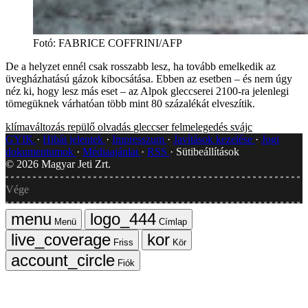
Fotó
:
FABRICE COFFRINI/AFP
De a helyzet ennél csak rosszabb lesz, ha tovább emelkedik az
üvegházhatású gázok kibocsátása. Ebben az esetben – és nem úgy
néz ki, hogy lesz más eset – az Alpok gleccserei 2100-ra jelenlegi
tömegüknek várhatóan több mint 80 százalékát elveszítik.
klímaváltozás
repülő
olvadás
gleccser
felmelegedés
svájc
GYIK
Hibát jelentek
Impresszum
Javítások kezelése
Jogi
dokumentumok
Médiaajánlat
RSS
Sütibeállítások
©
2026
Magyar Jeti Zrt.
Vége
Menü
Címlap
Friss
Kör
Fiók