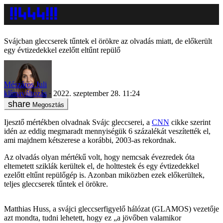
Svájcban gleccserek tűntek el örökre az olvadás miatt, de előkerült
egy évtizedekkel ezelőtt eltűnt repülő
Mészáros Juli
klímaváltozás
2022. szeptember 28. 11:24
Megosztás
Ijesztő mértékben olvadnak Svájc gleccserei, a
CNN
cikke szerint
idén az eddig megmaradt mennyiségük 6 százalékát veszítették el,
ami majdnem kétszerese a korábbi, 2003-as rekordnak.
Az olvadás olyan mértékű volt, hogy nemcsak évezredek óta
eltemetett sziklák kerültek el, de holttestek és egy évtizedekkel
ezelőtt eltűnt repülőgép is. Azonban miközben ezek előkerültek,
teljes gleccserek tűntek el örökre.
Matthias Huss, a svájci gleccserfigyelő hálózat (GLAMOS) vezetője
azt mondta, tudni lehetett, hogy ez „a jövőben valamikor