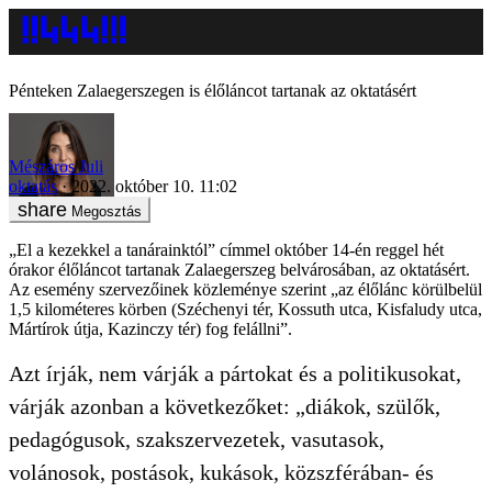
Pénteken Zalaegerszegen is élőláncot tartanak az oktatásért
Mészáros Juli
oktatás
2022. október 10. 11:02
Megosztás
„El a kezekkel a tanárainktól” címmel október 14-én reggel hét
órakor élőláncot tartanak Zalaegerszeg belvárosában, az oktatásért.
Az esemény szervezőinek közleménye szerint „az élőlánc körülbelül
1,5 kilométeres körben (Széchenyi tér, Kossuth utca, Kisfaludy utca,
Mártírok útja, Kazinczy tér) fog felállni”.
Azt írják, nem várják a pártokat és a politikusokat,
várják azonban a következőket: „diákok, szülők,
pedagógusok, szakszervezetek, vasutasok,
volánosok, postások, kukások, közszférában- és