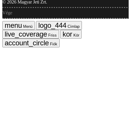
©
2026
Magyar Jeti Zrt.
Vége
Menü
Címlap
Friss
Kör
Fiók