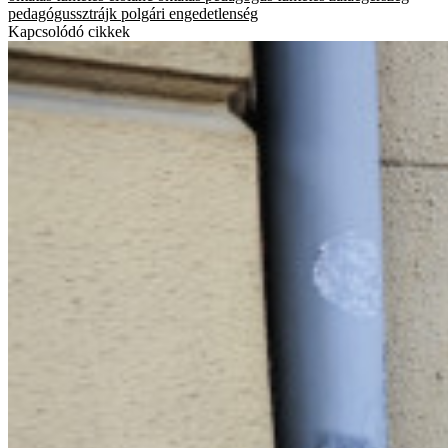
pedagógussztrájk
polgári engedetlenség
Kapcsolódó cikkek