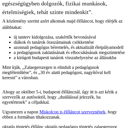
egészségügyben dolgozók, fizikai munkások,
értelmiségiek, tehát szinte mindenkit”.
A közlemény szerint azért alkotnak majd élőláncot, hogy elérjék az
alábbiakat:
új tanterv kidolgozása, szakértők bevonásával
diákok és tanárok óraszámainak csökkentése
azonnali pedagógus béremelés, és aktualizált életpályamodell
a pedagógusok zaklatásának és elbocsátásának megszüntetése
a kirúgott budapesti tanárok visszahelyezése az állásukba
Mint írják, „Zalaegerszegen is elindult a pedagógusok
megfélemlítése”, és „30 év alatti pedagógust, nagyítóval kell
keresni” a városban.
Ahogy az október 5-i, budapesti élőláncnál, úgy itt is azt kérik a
szervezők az autósoktól, hogy „dudálással jelezzék, ha
egyetértenek” a céljaikkal.
Ugyanezen a napon
Miskolcon is élőláncot szerveznének
, hogy
ebben a formában tiltakozzanak.
oktatás
tüntetés
élőlánc
oktatás
pedagógus tüntetés
zalaegerszeg