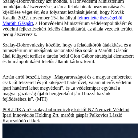
Szalay-Bobrovniczky azt mondta, a Honvédelmi Minisztérium
munkájának átszervezése, a tárca feladatainak beazonosítása és
kijelölése véget ért, és a folyamat lezárását jelenti, hogy Novák
Katalin 2022. november 15-i hatállyal
felmentette tisztségéből
Maróth Gáspárt
, a Honvédelmi Minisztérium védelempolitikáért és
védelmi fejlesztésekért felelős államtitkárát, az általa vezetett terület
pedig átszervezik.
Szalay-Bobrovniczky közölte, hogy a feladatkörök átalakítása és a
minisztérium munkájának racionalizálása során a Maróth Gáspár
által felügyelt terület a tárcán belül Gion Gábor stratégiai elemzésért
és humánpolitikáért felelős államtitkárhoz kerül.
Aztán arról beszélt, hogy „Magyarországot és a magyar embereket
csak jól felszerelt és jól kiképzett haderővel, valamint erős védelmi
ipari háttérrel lehet megvédeni”, és „a védelemipar egyúttal a
magyar gazdaság újabb hengereként járul hozzá hazánk
fejlődéséhez is”. (MTI)
POLITIKA
n7
szalay-bobrovniczky kristóf
N7 Nemzeti Védelmi
Ipari Innovációs Holding Zrt.
maróth gáspár
Palkovics László
Kapcsolódó cikkek