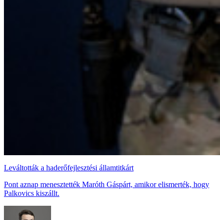
Leváltották a haderőfejlesztési államtitkárt
Pont aznap menesztették Maróth Gáspárt, amikor elismerték, hogy
Palkovics kiszállt.