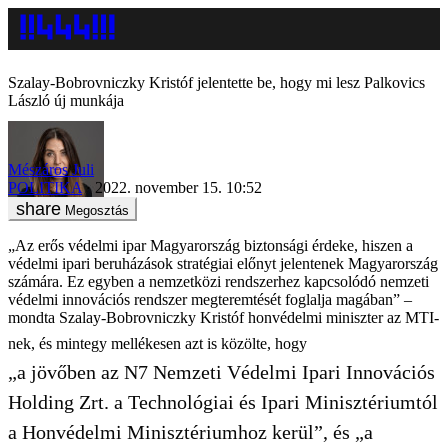
Szalay-Bobrovniczky Kristóf jelentette be, hogy mi lesz Palkovics
László új munkája
Mészáros Juli
POLITIKA
2022. november 15. 10:52
Megosztás
„Az erős védelmi ipar Magyarország biztonsági érdeke, hiszen a
védelmi ipari beruházások stratégiai előnyt jelentenek Magyarország
számára. Ez egyben a nemzetközi rendszerhez kapcsolódó nemzeti
védelmi innovációs rendszer megteremtését foglalja magában” –
mondta Szalay-Bobrovniczky Kristóf honvédelmi miniszter az MTI-
nek, és mintegy mellékesen azt is közölte, hogy
„a jövőben az N7 Nemzeti Védelmi Ipari Innovációs
Holding Zrt. a Technológiai és Ipari Minisztériumtól
a Honvédelmi Minisztériumhoz kerül”, és „a