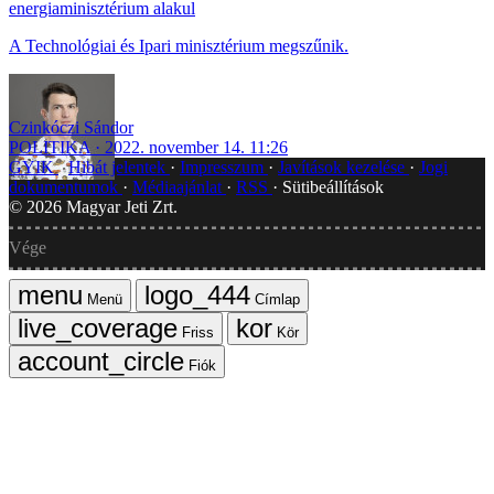
energiaminisztérium alakul
A Technológiai és Ipari minisztérium megszűnik.
Czinkóczi Sándor
POLITIKA
2022. november 14. 11:26
GYIK
Hibát jelentek
Impresszum
Javítások kezelése
Jogi
dokumentumok
Médiaajánlat
RSS
Sütibeállítások
©
2026
Magyar Jeti Zrt.
Vége
Menü
Címlap
Friss
Kör
Fiók