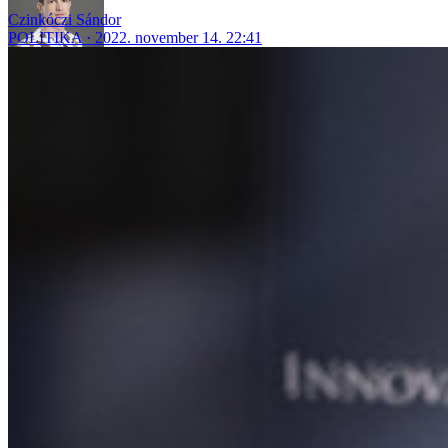
Czinkóczi Sándor
POLITIKA
2022. november 14. 22:41