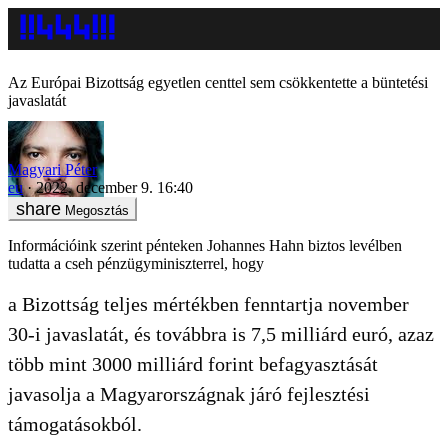
Az Európai Bizottság egyetlen centtel sem csökkentette a büntetési
javaslatát
Magyari Péter
eu
2022. december 9. 16:40
Megosztás
Információink szerint pénteken Johannes Hahn biztos levélben
tudatta a cseh pénzügyminiszterrel, hogy
a Bizottság teljes mértékben fenntartja november
30-i javaslatát, és továbbra is 7,5 milliárd euró, azaz
több mint 3000 milliárd forint befagyasztását
javasolja a Magyarországnak járó fejlesztési
támogatásokból.