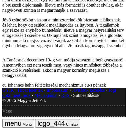
a brüsszeli diplomaták. Illetve más formáció is dönthet elvileg, akár
nagyköveti szinten is megtarthatják a szavazást.
Jövő csütörtökön viszont a miniszterelnökök biztosan találkoznak,
és lehet, hogy ott születik megállapodás az ügyben. A tagállamok
egy része az enyhébb büntetésért, illetve a magyar helyreállítási terv
elfogadásáért cserébe az Ukrajnának szánt támogatás, és a globális
minimumadó megszavazását várják az Orbán-kormánytól - mindkét
ügyben Magyarország egyedül áll a 26 másik tagországgal szemben.
A Tanácsnak december 19-ig van módja szavazni a befagyasztásról.
Amennyiben ezt nem teszik meg, vagy nincs minősített többsége a
szankció kivetésének, akkor a magyar kormány megússza a
befagyasztást.
eu
johannes hahn
feltételességi mechanizmus
eu-s pénzek
GYIK
Hibát jelentek
Impresszum
Javítások kezelése
Jogi
dokumentumok
Médiaajánlat
RSS
Sütibeállítások
©
2026
Magyar Jeti Zrt.
Vége
Menü
Címlap