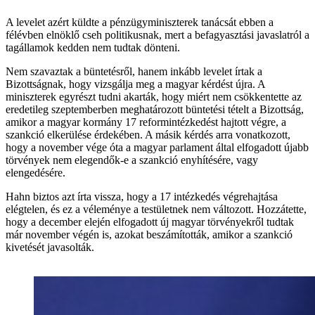
A levelet azért küldte a pénzügyminiszterek tanácsát ebben a
félévben elnöklő cseh politikusnak, mert a befagyasztási javaslatról a
tagállamok kedden nem tudtak dönteni.
Nem szavaztak a büntetésről, hanem inkább levelet írtak a
Bizottságnak, hogy vizsgálja meg a magyar kérdést újra. A
miniszterek egyrészt tudni akarták, hogy miért nem csökkentette az
eredetileg szeptemberben meghatározott büntetési tételt a Bizottság,
amikor a magyar kormány 17 reformintézkedést hajtott végre, a
szankció elkerülése érdekében. A másik kérdés arra vonatkozott,
hogy a november vége óta a magyar parlament által elfogadott újabb
törvények nem elegendők-e a szankció enyhítésére, vagy
elengedésére.
Hahn biztos azt írta vissza, hogy a 17 intézkedés végrehajtása
elégtelen, és ez a véleménye a testületnek nem változott. Hozzátette,
hogy a december elején elfogadott új magyar törvényekről tudtak
már november végén is, azokat beszámították, amikor a szankció
kivetését javasolták.