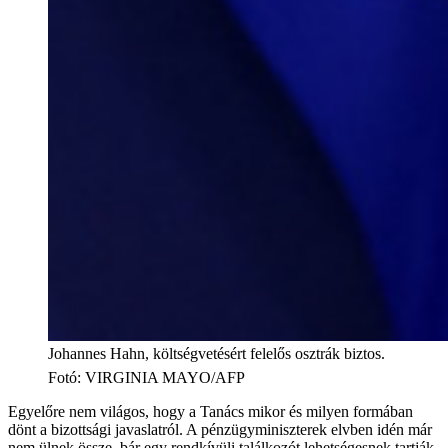
Johannes Hahn, költségvetésért felelős osztrák biztos.
Fotó
:
VIRGINIA MAYO/AFP
Egyelőre nem világos, hogy a Tanács mikor és milyen formában
dönt a bizottsági javaslatról. A pénzügyminiszterek elvben idén már
nem ülnek össze, bár egy rendkívüli találkozót lehetségesnek tartják