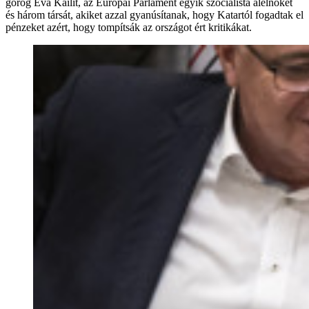
görög Eva Kailit, az Európai Parlament egyik szocialista alelnökét
és három társát, akiket azzal gyanúsítanak, hogy Katartól fogadtak el
pénzeket azért, hogy tompítsák az országot ért kritikákat.