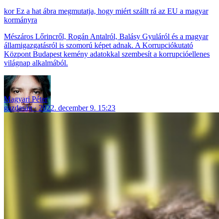
Ez a hat ábra megmutatja, hogy miért szállt rá az EU a magyar
kormányra
Mészáros Lőrincről, Rogán Antalról, Balásy Gyuláról és a magyar
államigazgatásról is szomorú képet adnak. A Korrupciókutató
Központ Budapest kemény adatokkal szembesít a korrupcióellenes
világnap alkalmából.
Magyari Péter
gazdaság
2022. december 9. 15:23