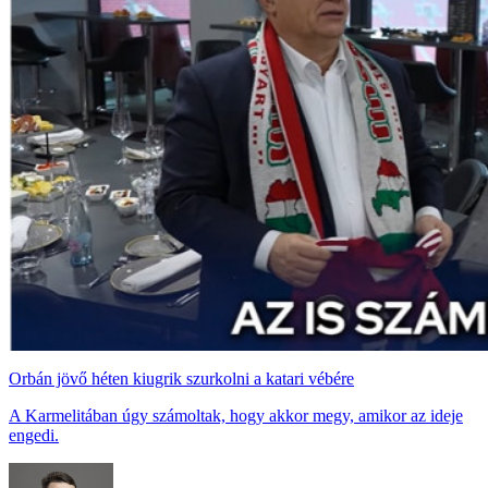
Orbán jövő héten kiugrik szurkolni a katari vébére
A Karmelitában úgy számoltak, hogy akkor megy, amikor az ideje
engedi.