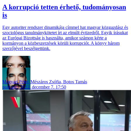
A korrupció tetten érhető, tudományosan
is
Egy autoriter rendszer dinamikája címmel hat magyar közgazdász és
szociológus tanulmánykötetet írt az elmúlt évtizedről. Egyik írásukat
az Európai Bizottság is használta, amikor számon kérte a
kormányon a közbeszerzések körüli korrupciót. A könyv három
szerzőjével beszélgettünk.
Magyari Péter
,
Mészáros Zsófia
,
Botos Tamás
podcast
2022. december 7. 17:50