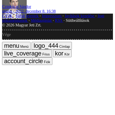
Czinkóczi Sándor
utazás
2022. december 8. 16:38
GYIK
Hibát jelentek
Impresszum
Javítások kezelése
Jogi
dokumentumok
Médiaajánlat
RSS
Sütibeállítások
©
2026
Magyar Jeti Zrt.
Vége
Menü
Címlap
Friss
Kör
Fiók