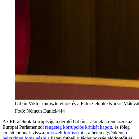
Orbán Viktor miniszterelnök és a Fidesz elnöke Kocsis Mátéval
Fotó
:
Németh Dániel/444
Az EP-alelnök korruptságán derülő Orbán – akinek a rendszere az
Európai Parlamenttől
rengeteg korrupciós kritikát kapott
, és főleg
emiatt tartanak vissza
brüsszeli forrásokat
– a héten egyébként
a
helyszínen fogja nézni
a katari futball-világbajnokság elődöntőit és