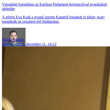
Vizsgálati fogságban az Európai Parlament korrupcióval gyanúsított
alelnöke
A görög Eva Kaili a gyanú szerint Katartól fogadott el pénzt, hogy
tompítsák az országot érő bírálatokat.
Király András
külföld
2022. december 11. 14:12