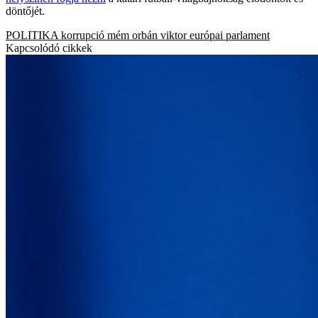
döntőjét.
POLITIKA
korrupció
mém
orbán viktor
európai parlament
Kapcsolódó cikkek