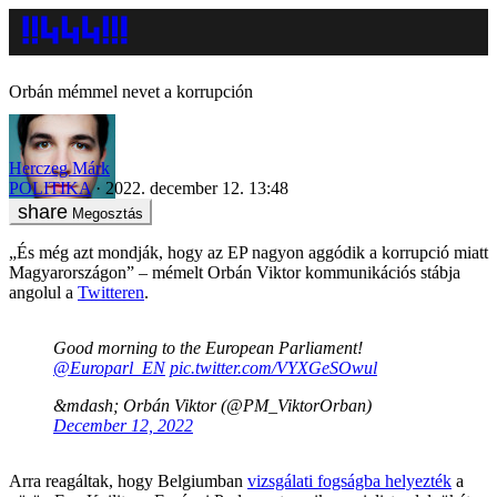
Orbán mémmel nevet a korrupción
Herczeg Márk
POLITIKA
2022. december 12. 13:48
Megosztás
„És még azt mondják, hogy az EP nagyon aggódik a korrupció miatt
Magyarországon” – mémelt Orbán Viktor kommunikációs stábja
angolul a
Twitteren
.
Good morning to the European Parliament!
@Europarl_EN
pic.twitter.com/VYXGeSOwul
&mdash; Orbán Viktor (@PM_ViktorOrban)
December 12, 2022
Arra reagáltak, hogy Belgiumban
vizsgálati fogságba helyezték
a