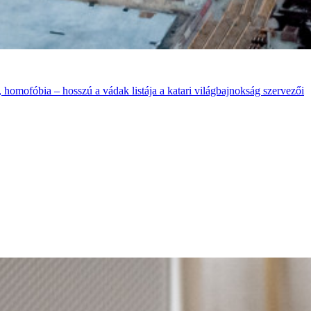
 homofóbia – hosszú a vádak listája a katari világbajnokság szervezői