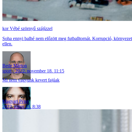
Vébé szörnyű szájízzel
Soha ennyi balhé nem előzött meg futballtornát. Korrupció, környezets
ellen.
Bede Márton
sport
2022. november 18. 11:15
Mi nem vagyunk kevert fajúak
Magyari Péter
2022. július 23. 8:38