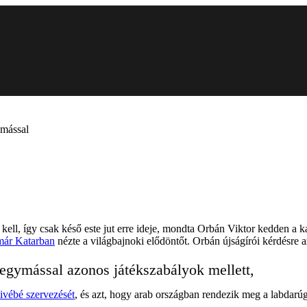
ymással
kell, így csak késő este jut erre ideje, mondta Orbán Viktor kedden a k
már Katarban
nézte a világbajnoki elődöntőt. Orbán újságírói kérdésre 
egymással azonos játékszabályok mellett,
civébé szervezését
, és azt, hogy arab országban rendezik meg a labdarú