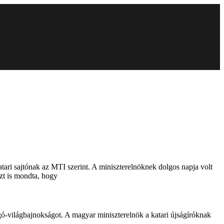
atari sajtónak az MTI szerint. A miniszterelnöknek dolgos napja volt
azt is mondta, hogy
gó-világbajnokságot. A magyar miniszterelnök a katari újságíróknak