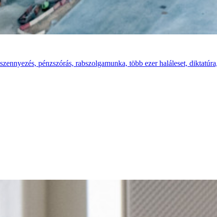
zennyezés, pénzszórás, rabszolgamunka, több ezer haláleset, diktatúra,