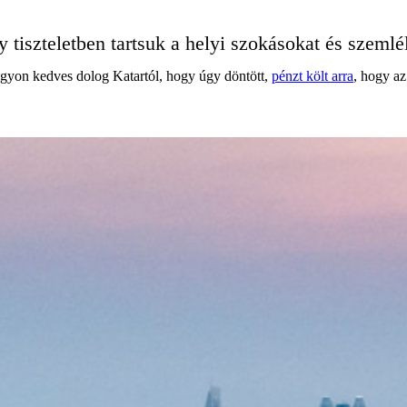
gy tiszteletben tartsuk a helyi szokásokat és szeml
gyon kedves dolog Katartól, hogy úgy döntött,
pénzt költ arra
, hogy az