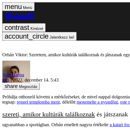
Menü
Kinézet
Jelentkezz be!
Orbán Viktor: Szeretem, amikor kultúrák találkoznak és játszanak eg
Solti Hanna
foci
2022. december 14. 5:43
Megosztás
Próbálja otthonról követni a mérkőzéseket, de mivel nappal dolgoznia 
tegnap:
reggel templomba ment
, délelőtt
megemelte a nyugdíjat
,
este 
szereti, amikor kultúrák találkoznak
és játszanak 
ugyanabban a sportágban. Orbán emellett nagyra értékelte
a katari fo