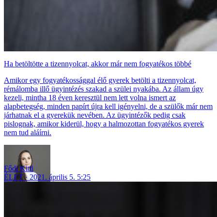
Ha betöltötte a tizennyolcat, akkor már nem fogyatékos többé
Amikor egy fogyatékossággal élő gyerek betölti a tizennyolcat,
rémálomba illő ügyintézés szakad a szülei nyakába. Az állam úgy
kezeli, mintha 18 éven keresztül nem lett volna ismert az
alapbetegség, minden papírt újra kell igényelni, de a szülők már nem
járhatnak el a gyerekük nevében. Az ügyintézők pedig csak
pislognak, amikor kiderül, hogy a halmozottan fogyatékos gyerek
nem tud aláírni.
Fődi Kitti
ÉLET
2021. április 5. 5:25