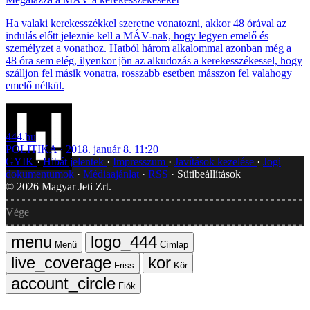
Ha valaki kerekesszékkel szeretne vonatozni, akkor 48 órával az
indulás előtt jeleznie kell a MÁV-nak, hogy legyen emelő és
személyzet a vonathoz. Hatból három alkalommal azonban még a
48 óra sem elég, ilyenkor jön az alkudozás a kerekesszékessel, hogy
szálljon fel másik vonatra, rosszabb esetben másszon fel valahogy
emelő nélkül.
444.hu
POLITIKA
2018. január 8. 11:20
GYIK
Hibát jelentek
Impresszum
Javítások kezelése
Jogi
dokumentumok
Médiaajánlat
RSS
Sütibeállítások
©
2026
Magyar Jeti Zrt.
Vége
Menü
Címlap
Friss
Kör
Fiók