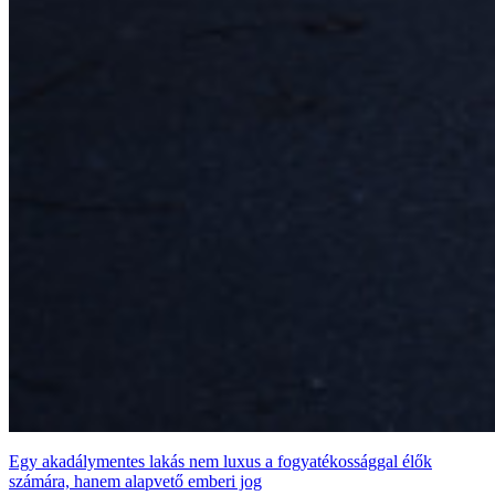
Egy akadálymentes lakás nem luxus a fogyatékossággal élők
számára, hanem alapvető emberi jog