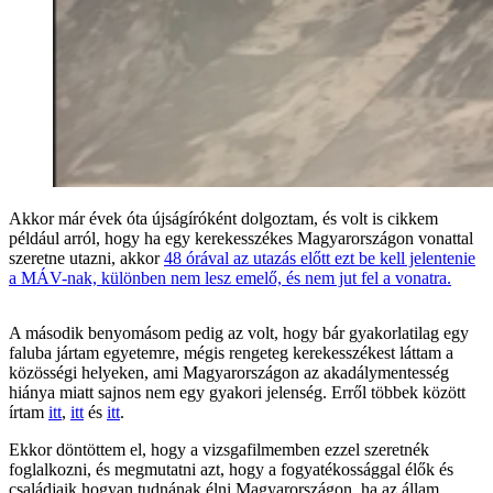
Akkor már évek óta újságíróként dolgoztam, és volt is cikkem
például arról, hogy ha egy kerekesszékes Magyarországon vonattal
szeretne utazni, akkor
48 órával az utazás előtt ezt be kell jelentenie
a MÁV-nak, különben nem lesz emelő, és nem jut fel a vonatra.
A második benyomásom pedig az volt, hogy bár gyakorlatilag egy
faluba jártam egyetemre, mégis rengeteg kerekesszékest láttam a
közösségi helyeken, ami Magyarországon az akadálymentesség
hiánya miatt sajnos nem egy gyakori jelenség. Erről többek között
írtam
itt
,
itt
és
itt
.
Ekkor döntöttem el, hogy a vizsgafilmemben ezzel szeretnék
foglalkozni, és megmutatni azt, hogy a fogyatékossággal élők és
családjaik hogyan tudnának élni Magyarországon, ha az állam