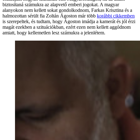
biztosítaná számukra az alapvető emberi jogokat. A magyar
alanyokon nem kellett sokat gondolkodnom, Farkas Krisztina és a
halmozottan sérült fia Zoltán Ágoston már több
korábbi cikkemben
is szerepeltek, és tudtam, hogy Ágoston imádja a kamerát és jól érzi
magát ezekben a szituációkban, ezért ezen nem kellett aggódnom
amiatt, hogy kellemetlen lesz számukra a jelenlétem.