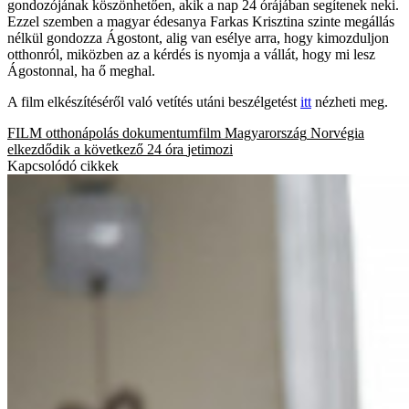
gondozójának köszönhetően, akik a nap 24 órájában segítenek neki.
Ezzel szemben a magyar édesanya Farkas Krisztina szinte megállás
nélkül gondozza Ágostont, alig van esélye arra, hogy kimozduljon
otthonról, miközben az a kérdés is nyomja a vállát, hogy mi lesz
Ágostonnal, ha ő meghal.
A film elkészítéséről való vetítés utáni beszélgetést
itt
nézheti meg.
FILM
otthonápolás
dokumentumfilm
Magyarország
Norvégia
elkezdődik a következő 24 óra
jetimozi
Kapcsolódó cikkek