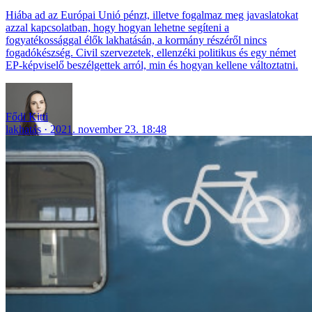
Hiába ad az Európai Unió pénzt, illetve fogalmaz meg javaslatokat
azzal kapcsolatban, hogy hogyan lehetne segíteni a
fogyatékossággal élők lakhatásán, a kormány részéről nincs
fogadókészség. Civil szervezetek, ellenzéki politikus és egy német
EP-képviselő beszélgettek arról, min és hogyan kellene változtatni.
Fődi Kitti
lakhatás
2021. november 23. 18:48