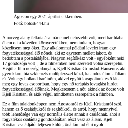
Ágoston egy 2021 áprilisi cikkemben.
Fotó
:
botost/444.hu
A norvég alany felkutatása már ennél nehezebb volt, mert bár hiába
éltem ott a követlen környezetükben, nem tudtam, hogyan
közelítsem meg őket. Egy alkalommal például levelet írtam egy
fogyatékossággal élő nőnek, aki az egyetem mellett lakott, és
bedobtam a postaládájába. Nagyon segítőkész volt - egyébként neki
17 gondozója volt -, de a filmemben nem szeretett volna szerepelni.
Végül a film norvég alanyára, Kjell Kristian Grimstad-Hansenre, aki
gyerekkora óta szklerózis multiplexszel küzd, kalandos úton találtam
rá. Volt egy holland barátnőm, akivel együtt lovagoltunk és ő látta
meg egy lovas csoportban, hogy egy nő terápiás lovaglást hirdet
fogyatékossággal élőknek. Megkerestem a nőt, akinek az öccse volt
Kjell Kristian, és akik végül mindketten szerepeltek a filmben.
Ez a film tulajdonképpen nem Ágostonról és Kjell Kristianról szól,
hanem az ő családjukról és segítőikről, és arról, hogy mennyivel
több lehetősége van egy normális életre annak a családnak, ahol a
fogyatékos családtag gondozásában részt vesz az állam. Kjell
Kristian családjától teljesen külön, önállón tud élni nyolc