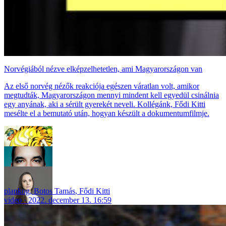
Norvégiából nézve elképzelhetetlen, ami Magyarországon van
Az első norvég nézők reakciója egészen váratlan volt, amikor
megtudták, Magyarországon mennyi mindent kell egyedül csinálnia
egy anyának, aki a sérült gyerekét neveli. Kollégánk, Fődi Kitti
mesélte el a bemutató után, hogyan készült a dokumentumfilmje.
plankog
,
Botos Tamás
,
Fődi Kitti
video
2022. december 13. 16:59