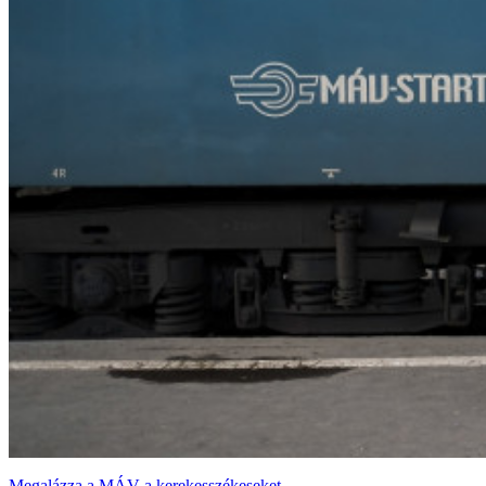
Megalázza a MÁV a kerekesszékeseket