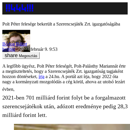
Polt Péter felesége bekerült a Szerencsejáték Zrt. igazgatóságába
Bódog Bálint
belföld
2023. február 9. 9:53
Megosztás
A legfőbb ügyész, Polt Péter feleségét, Polt-Palásthy Mariannát érte
a megtiszteltetés, hogy a Szerencsejáték Zrt. igazgatóság tagjaként
hozzon döntéseket,
írja
a 24.hu. A portál azt írja, hogy 2022 óta
nagy a kormányzati mozgolódás a cég körül, ahova az utolsó lezárt
évben,
2021-ben 701 milliárd forint folyt be a forgalmazott
szerencsejátékok után, adózott eredménye pedig 28,3
milliárd forint lett.