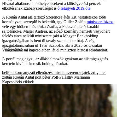
Hivatal általános elnökhelyetteseként a költségvetési pénzek
elköltésének szabályszerűségét is
ő felügyeli 2019 óta
.
A Rogán Antal alá tartozó Szerencsejáték Zrt. testületekbe több
kormányzati szereplő is bekerült, így Guller Zoltán
miniszteri biztos
,
vele egy időben Illés-Puka Zsófia, a Fidesz-frakció korábbi
sajtófőnöke, Mager Andrea, az előző kormány nemzeti vagyonért
felelős tárca nélküli minisztere (aki a Magyar Bankholding
igazgatóságában is bent ül tavaly szeptember óta). A cég
igazgatótanácsában ül Tatár Szabolcs, aki a 2025-ös Oszakai
Világkiállítással kapcsolatban lát el miniszteri biztosi feladatokat.
A portál megjegyzi, az álláshalmozók gyakran az államigazgatás
keretein kívül is keresik boldogulásukat.
belföld
kormányzati ellenőrzési hivatal
szerencsejáték zrt
guller
zoltán
Rogán Antal
polt péter
Polt-Palásthy Marianna
Kapcsolódó cikkek