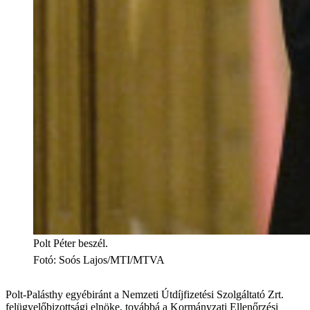
Polt Péter beszél.
Fotó
:
Soós Lajos/MTI/MTVA
Polt-Palásthy egyébiránt a Nemzeti Útdíjfizetési Szolgáltató Zrt.
felügyelőbizottsági elnöke, továbbá a Kormányzati Ellenőrzési