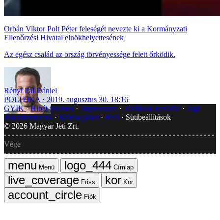
Orbán Viktor Polt Péter feleségét nevezte ki a Kormányzati
Ellenőrzési Hivatal elnökhelyettesének
Az egész család az ország törvényessége felett őrködik.
Rényi Pál Dániel
POLITIKA
2019. augusztus 30. 18:16
GYIK
Hibát jelentek
Impresszum
Javítások kezelése
Jogi
dokumentumok
Médiaajánlat
RSS
Sütibeállítások
©
2026
Magyar Jeti Zrt.
Vége
Menü
Címlap
Friss
Kör
Fiók