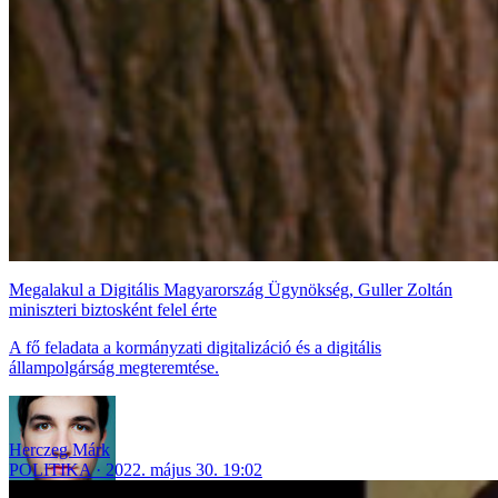
Megalakul a Digitális Magyarország Ügynökség, Guller Zoltán
miniszteri biztosként felel érte
A fő feladata a kormányzati digitalizáció és a digitális
állampolgárság megteremtése.
Herczeg Márk
POLITIKA
2022. május 30. 19:02