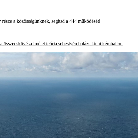
égy része a közösségünknek, segítsd a 444 működését!
ia
összeesküvés-elmélet
teória
sebestyén balázs
kínai kémballon