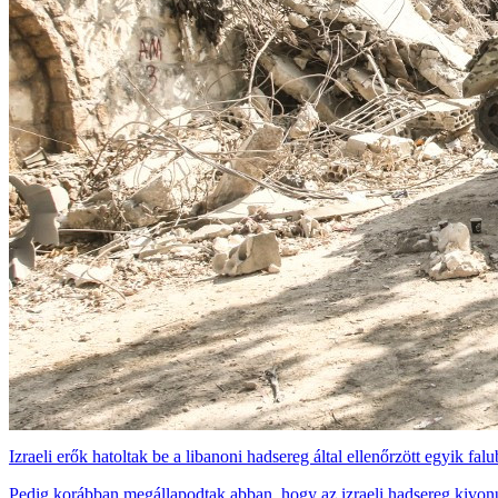
Izraeli erők hatoltak be a libanoni hadsereg által ellenőrzött egyik falu
Pedig korábban megállapodtak abban, hogy az izraeli hadsereg kivonu