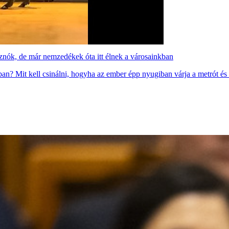
isznók, de már nemzedékek óta itt élnek a városainkban
ban? Mit kell csinálni, hogyha az ember épp nyugiban várja a metrót és