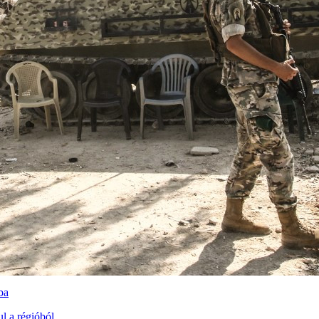
ba
l a régióból.