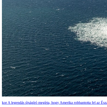
A legendás újságíró megírta, hogy Amerika robbantotta fel az Ész