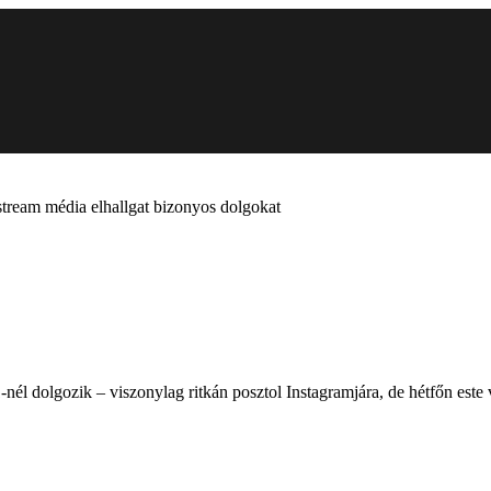
tream média elhallgat bizonyos dolgokat
él dolgozik – viszonylag ritkán posztol Instagramjára, de hétfőn este