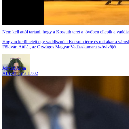
Nem kell attól tartani, hogy a Kossuth teret a jövőben ellepik a vadd
Hogyan kerülhetett egy vaddisznó a Kossuth térre és mit akar a város
Földvári Attilát, az Országos Magyar Vadászkamara szóvivőjét.
Jelinek Anna
ÁLLAT
ma 17:02