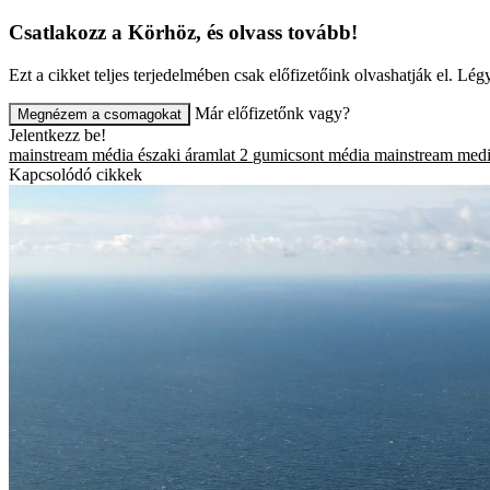
Csatlakozz a Körhöz, és olvass tovább!
Ezt a cikket teljes terjedelmében csak előfizetőink olvashatják el. L
Már előfizetőnk vagy?
Megnézem a csomagokat
Jelentkezz be!
mainstream média
északi áramlat 2
gumicsont
média
mainstream med
Kapcsolódó cikkek