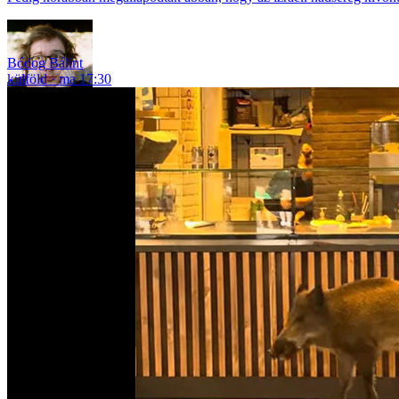
Bódog Bálint
külföld
ma 17:30