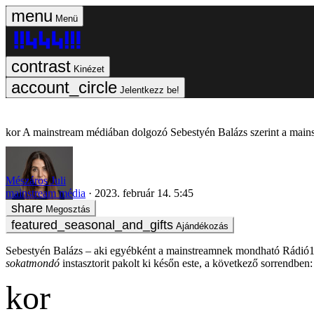
Menü
Kinézet
Jelentkezz be!
A mainstream médiában dolgozó Sebestyén Balázs szerint a mains
Mészáros Juli
mainstream média
2023. február 14. 5:45
Megosztás
Ajándékozás
Sebestyén Balázs – aki egyébként a mainstreamnek mondható Rádió1-n
sokatmondó
instasztorit pakolt ki későn este, a következő sorrendben: