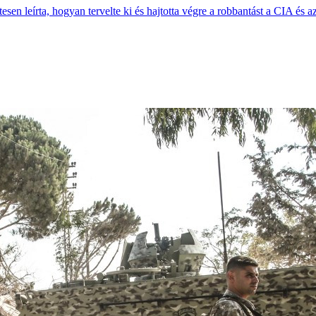
esen leírta, hogyan tervelte ki és hajtotta végre a robbantást a CIA és