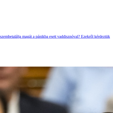
 szembetalálja magát a pánikba esett vaddisznóval? Ezekről kérdeztük