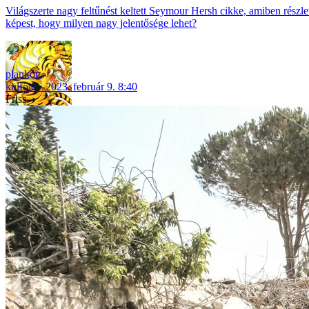
Világszerte nagy feltűnést keltett Seymour Hersh cikke, amiben részlet
képest, hogy milyen nagy jelentősége lehet?
plankog
külföld
2023. február 9. 8:40
Friss