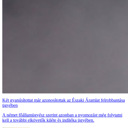
Két gyanúsítottat már azonosítottak az Északi Áramlat felrobbantása
ügyében
A német főállamügyész szerint azonban a nyomozást még folytatni
kell a további elkövetők kiléte és indítéka ügyében.