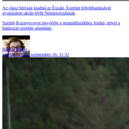
Az olasz bíróság kiadná az Északi Áramlat felrobbantásával
gyanúsított ukrán férfit Németországnak
Szerhij Kuznyecovot ügyvédje a semmítőszékhez fordul, mivel a
határozat szerinte alaptalan.
Bódog Bálint
külföld
2025. szeptember 16. 11:32