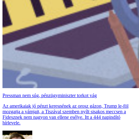
Pressman nem súg, pénzügyminiszter torkot vág
Az amerikaiak jó pénzt keresnének az orosz gázon, Trump le-föl
mozgatja a vámjait, a Tiszával szemben nyílt sisakos meccsen a
Fidesznek nem nagyon van ellene esélye. Itt a 444 napindító
hírlevele.