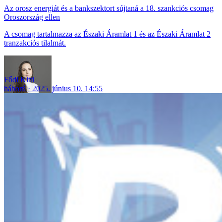
Az orosz energiát és a bankszektort sújtaná a 18. szankciós csomag
Oroszország ellen
A csomag tartalmazza az Északi Áramlat 1 és az Északi Áramlat 2
tranzakciós tilalmát.
Fődi Kitti
háború
2025. június 10. 14:55