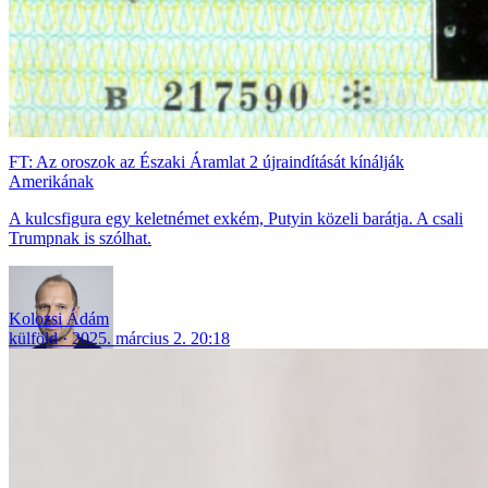
FT: Az oroszok az Északi Áramlat 2 újraindítását kínálják
Amerikának
A kulcsfigura egy keletnémet exkém, Putyin közeli barátja. A csali
Trumpnak is szólhat.
Kolozsi Ádám
külföld
2025. március 2. 20:18