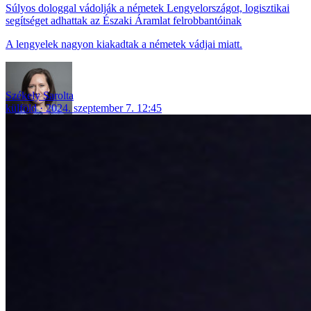
Súlyos dologgal vádolják a németek Lengyelországot, logisztikai
segítséget adhattak az Északi Áramlat felrobbantóinak
A lengyelek nagyon kiakadtak a németek vádjai miatt.
Székely Sarolta
külföld
2024. szeptember 7. 12:45