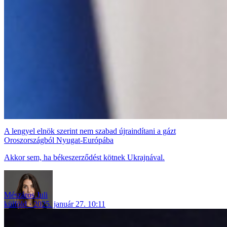
A lengyel elnök szerint nem szabad újraindítani a gázt
Oroszországból Nyugat-Európába
Akkor sem, ha békeszerződést kötnek Ukrajnával.
Mészáros Juli
külföld
2025. január 27. 10:11