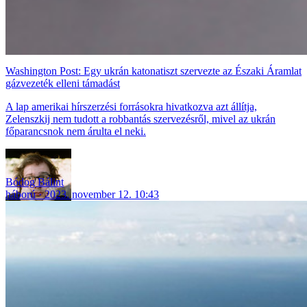
Washington Post: Egy ukrán katonatiszt szervezte az Északi Áramlat
gázvezeték elleni támadást
A lap amerikai hírszerzési forrásokra hivatkozva azt állítja,
Zelenszkij nem tudott a robbantás szervezésről, mivel az ukrán
főparancsnok nem árulta el neki.
Bódog Bálint
háború
2023. november 12. 10:43