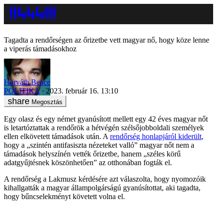
Tagadta a rendőrségen az őrizetbe vett magyar nő, hogy köze lenne
a viperás támadásokhoz
Horváth Bence
POLITIKA
2023. február 16. 13:10
Megosztás
Egy olasz és egy német gyanúsított mellett egy 42 éves magyar nőt
is letartóztattak a rendőrök a hétvégén szélsőjobboldali személyek
ellen elkövetett támadások után. A
rendőrség honlapjáról kiderült
,
hogy a „szintén antifasiszta nézeteket valló” magyar nőt nem a
támadások helyszínén vették őrizetbe, hanem „széles körű
adatgyűjtésnek köszönhetően” az otthonában fogták el.
A rendőrség a Lakmusz kérdésére azt válaszolta, hogy nyomozóik
kihallgatták a magyar állampolgárságú gyanúsítottat, aki tagadta,
hogy bűncselekményt követett volna el.