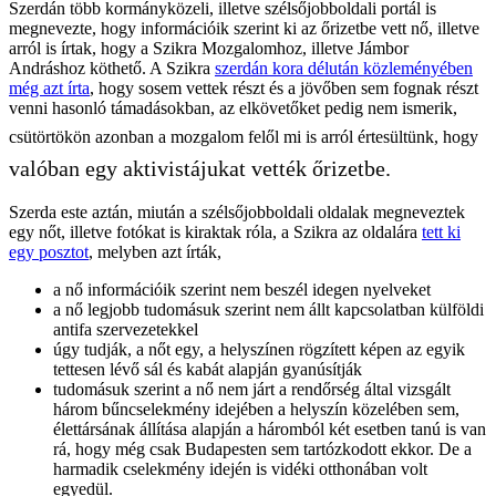
Szerdán több kormányközeli, illetve szélsőjobboldali portál is
megnevezte, hogy információik szerint ki az őrizetbe vett nő, illetve
arról is írtak, hogy a Szikra Mozgalomhoz, illetve Jámbor
Andráshoz köthető. A Szikra
szerdán kora délután közleményében
még azt írta
, hogy sosem vettek részt és a jövőben sem fognak részt
venni hasonló támadásokban, az elkövetőket pedig nem ismerik,
csütörtökön azonban a mozgalom felől mi is arról értesültünk, hogy
valóban egy aktivistájukat vették őrizetbe.
Szerda este aztán, miután a szélsőjobboldali oldalak megneveztek
egy nőt, illetve fotókat is kiraktak róla, a Szikra az oldalára
tett ki
egy posztot
, melyben azt írták,
a nő információik szerint nem beszél idegen nyelveket
a nő legjobb tudomásuk szerint nem állt kapcsolatban külföldi
antifa szervezetekkel
úgy tudják, a nőt egy, a helyszínen rögzített képen az egyik
tettesen lévő sál és kabát alapján gyanúsítják
tudomásuk szerint a nő nem járt a rendőrség által vizsgált
három bűncselekmény idejében a helyszín közelében sem,
élettársának állítása alapján a háromból két esetben tanú is van
rá, hogy még csak Budapesten sem tartózkodott ekkor. De a
harmadik cselekmény idején is vidéki otthonában volt
egyedül.