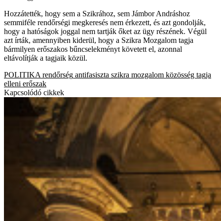
Hozzátették, hogy sem a Szikrához, sem Jámbor Andráshoz
semmiféle rendőrségi megkeresés nem érkezett, és azt gondolják,
hogy a hatóságok joggal nem tartják őket az ügy részének. Végül
azt írták, amennyiben kiderül, hogy a Szikra Mozgalom tagja
bármilyen erőszakos bűncselekményt követett el, azonnal
eltávolítják a tagjaik közül.
POLITIKA
rendőrség
antifasiszta
szikra mozgalom
közösség tagja
elleni erőszak
Kapcsolódó cikkek