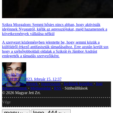
Szikra Mozgalom: Semmi hősies nincs abban, hogy aktivisták
idejönnek Nyugatról, kiélik az agressziójukat, majd hazamennek a
következmények vállalása nélkül
A szervezet közleményben jelentette be, hogy semmi közük a
külföldről érkező antifasiszták támadásaihoz. Erre azután került sor,
hogy a szélsőjobboldali oldalak a Szikrát és Jámbor Andrást
emlegették a támadás szervezőiként.
Horváth Bence
POLITIKA
2023. február 15. 12:37
GYIK
Hibát jelentek
Impresszum
Javítások kezelése
Jogi
dokumentumok
Médiaajánlat
RSS
Sütibeállítások
©
2026
Magyar Jeti Zrt.
Vége