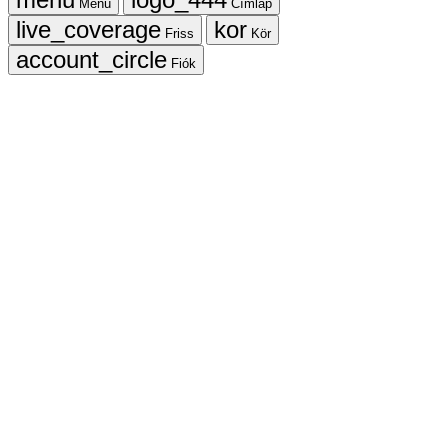
Menü
Címlap
Friss
Kör
Fiók