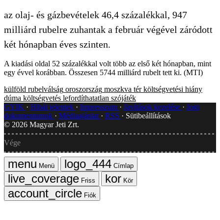
az olaj- és gázbevételek 46,4 százalékkal, 947
milliárd rubelre zuhantak a február végével záródott
két hónapban éves szinten.
A kiadási oldal 52 százalékkal volt több az első két hónapban, mint
egy évvel korábban. Összesen 5744 milliárd rubelt tett ki. (MTI)
külföld
rubelválság
oroszország
moszkva tér
költségvetési hiány
dúma
költségvetés
lefordíthatatlan szójáték
GYIK
Hibát jelentek
Impresszum
Javítások kezelése
Jogi
dokumentumok
Médiaajánlat
RSS
Sütibeállítások
©
2026
Magyar Jeti Zrt.
Vége
Menü
Címlap
Friss
Kör
Fiók