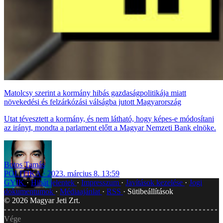
Matolcsy szerint a kormány hibás gazdaságpolitikája miatt
növekedési és felzárkózási válságba jutott Magyarország
Utat tévesztett a kormány, és nem látható, hogy képes-e módosítani
az irányt, mondta a parlament előtt a Magyar Nemzeti Bank elnöke.
Botos Tamás
POLITIKA
2023. március 8. 13:59
GYIK
Hibát jelentek
Impresszum
Javítások kezelése
Jogi
dokumentumok
Médiaajánlat
RSS
Sütibeállítások
©
2026
Magyar Jeti Zrt.
Vége