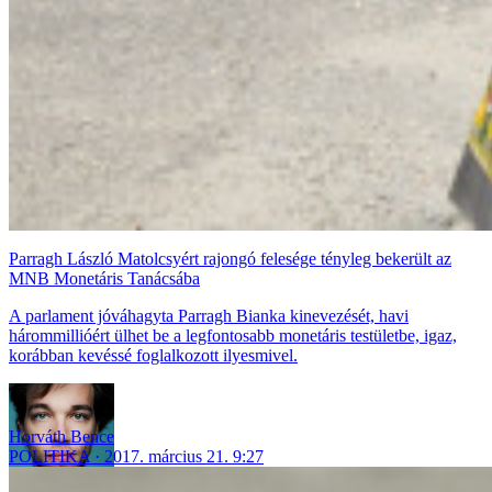
Parragh László Matolcsyért rajongó felesége tényleg bekerült az
MNB Monetáris Tanácsába
A parlament jóváhagyta Parragh Bianka kinevezését, havi
hárommillióért ülhet be a legfontosabb monetáris testületbe, igaz,
korábban kevéssé foglalkozott ilyesmivel.
Horváth Bence
POLITIKA
2017. március 21. 9:27