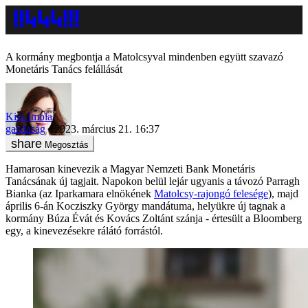
A kormány megbontja a Matolcsyval mindenben együtt szavazó
Monetáris Tanács felállását
Kiss Imola
gazdaság
2023. március 21. 16:37
Megosztás
Hamarosan kinevezik a Magyar Nemzeti Bank Monetáris
Tanácsának új tagjait. Napokon belül lejár ugyanis a távozó Parragh
Bianka (az Iparkamara elnökének
Matolcsy-rajongó felesége
), majd
április 6-án Kocziszky György mandátuma, helyükre új tagnak a
kormány Búza Évát és Kovács Zoltánt szánja - értesült a Bloomberg
egy, a kinevezésekre rálátó forrástól.