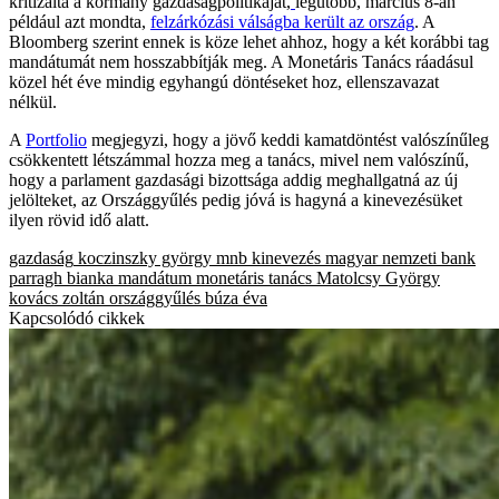
kritizálta a kormány gazdaságpolitikáját,
legutóbb, március 8-án
például azt mondta,
felzárkózási válságba került az ország
. A
Bloomberg szerint ennek is köze lehet ahhoz, hogy a két korábbi tag
mandátumát nem hosszabbítják meg. A Monetáris Tanács ráadásul
közel hét éve mindig egyhangú döntéseket hoz, ellenszavazat
nélkül.
A
Portfolio
megjegyzi, hogy a jövő keddi kamatdöntést valószínűleg
csökkentett létszámmal hozza meg a tanács, mivel nem valószínű,
hogy a parlament gazdasági bizottsága addig meghallgatná az új
jelölteket, az Országgyűlés pedig jóvá is hagyná a kinevezésüket
ilyen rövid idő alatt.
gazdaság
koczinszky györgy
mnb
kinevezés
magyar nemzeti bank
parragh bianka
mandátum
monetáris tanács
Matolcsy György
kovács zoltán
országgyűlés
búza éva
Kapcsolódó cikkek