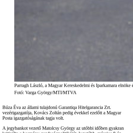
Parragh László, a Magyar Kereskedelmi és Iparkamara elnöke és
Fotó
:
Varga György/MTI/MTVA
Búza Éva az állami tulajdonú Garantiqa Hitelgarancia Zrt.
vezérigazgatója, Kovács Zoltán pedig évekkel ezelőtt a Magyar
Posta igazgatóságának tagja volt.
A jegybankot vezető Matolcsy György az utóbbi időben gyakran