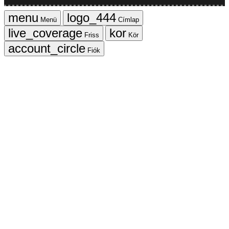
Menü
Címlap
Friss
Kör
Fiók