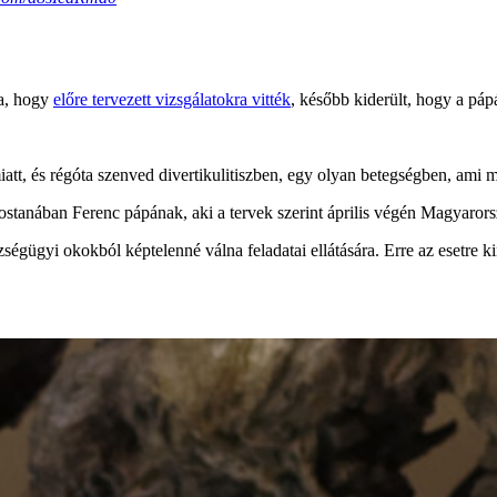
ta, hogy
előre tervezett vizsgálatokra vitték
, később kiderült, hogy a páp
tt, és régóta szenved divertikulitiszben, egy olyan betegségben, ami 
stanában Ferenc pápának, aki a tervek szerint április végén Magyarorszá
ügyi okokból képtelenné válna feladatai ellátására. Erre az esetre kine