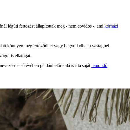
ánál légúti fertőzést állapítottak meg - nem covidos -, ami
kórházi
miatt könnyen megfertőződhet vagy begyulladhat a vastagbél.
gra is ellátogat.
vezése első évében például előre alá is írta saját
lemondó