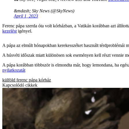
&mdash; Sky News (@SkyNews)
April 1, 2023
Ferenc pápa szerda óta volt kórházban, a Vatikán korábban azt állítot
kezelést
igényel.
A pápa az elmúlt hónapokban kerekesszéket használt térdproblémái mia
A húsvéti időszak miatt különösen sok eseményen kell részt vennie mo
A pápa korábban többször is elmondta már, hogy lemondana, ha egészség
nyilatkozatát
külföld
ferenc pápa
kórház
Kapcsolódó cikkek