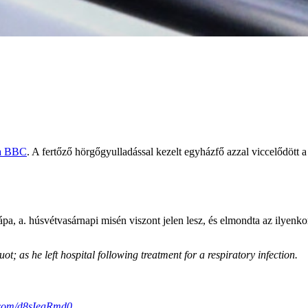
 a BBC
. A fertőző hörgőgyulladással kezelt egyházfő azzal viccelődött a
a, a. húsvétvasárnapi misén viszont jelen lesz, és elmondta az ilyenkor
as he left hospital following treatment for a respiratory infection.
r.com/d8sIeaRmd0