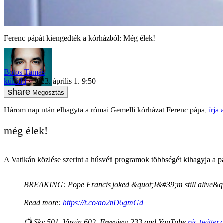
Ferenc pápát kiengedték a kórházból: Még élek!
Botos Tamás
külföld
2023. április 1. 9:50
Megosztás
Három nap után elhagyta a római Gemelli kórházat Ferenc pápa,
írja
még élek!
A Vatikán közlése szerint a húsvéti programok többségét kihagyja a páp
BREAKING: Pope Francis joked &quot;I&#39;m still alive&quot; 
Read more:
https://t.co/ao2nD6gmGd
📺 Sky 501, Virgin 602, Freeview 233 and YouTube
pic.twitte