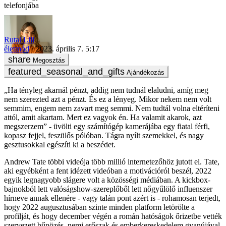
telefonjába
Rutai Lili
életmód
2023. április 7. 5:17
Megosztás
Ajándékozás
„Ha tényleg akarnál pénzt, addig nem tudnál elaludni, amíg meg
nem szerezted azt a pénzt. És ez a lényeg. Mikor nekem nem volt
semmim, engem nem zavart meg semmi. Nem tudtál volna eltéríteni
attól, amit akartam. Mert ez vagyok én. Ha valamit akarok, azt
megszerzem” - üvölti egy számítógép kamerájába egy fiatal férfi,
kopasz fejjel, feszülős pólóban. Tágra nyílt szemekkel, és nagy
gesztusokkal egészíti ki a beszédet.
Andrew Tate többi videója több millió internetezőhöz jutott el. Tate,
aki egyébként a fent idézett videóban a motivációról beszél, 2022
egyik legnagyobb slágere volt a közösségi médiában. A kickbox-
bajnokból lett valóságshow-szereplőből lett nőgyűlölő influenszer
hírneve annak ellenére - vagy talán pont azért is - rohamosan terjedt,
hogy 2022 augusztusában szinte minden platform letörölte a
profilját, és hogy december végén a román hatóságok őrizetbe vették
szervezett bűnözés, nemi erőszak és emberkereskedelem gyanújával.