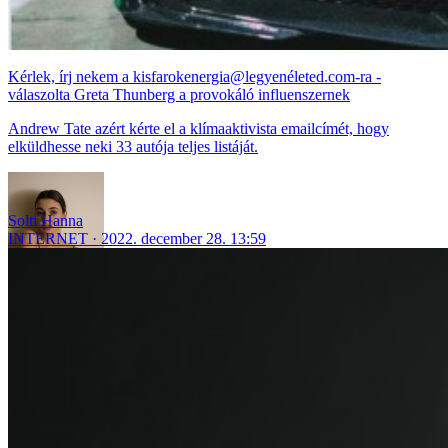
Kérlek, írj nekem a kisfarokenergia@legyenéleted.com-ra -
válaszolta Greta Thunberg a provokáló influenszernek
Andrew Tate azért kérte el a klímaaktivista emailcímét, hogy
elküldhesse neki 33 autója teljes listáját.
Solti Hanna
INTERNET
2022. december 28. 13:59