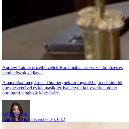
Andrew Tate-et őrizetbe vették Romániában szervezett bűnözés és
nemi erőszak vádjával
A napokban még Greta Thunbergnek szólogatott be, most kiderült,
hogy testvérével és két másik férfival együtt kényszerített nőket
pornográf tartalmak készítésére.
Mészáros Juli
bűnügy
2022. december 30. 6:12