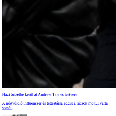
Házi őrizetbe kerül át Andrew Tate és testvére
A nőgyűlölő influenszer és tettestársa eddig a rácsok mögül várta
sorsát.