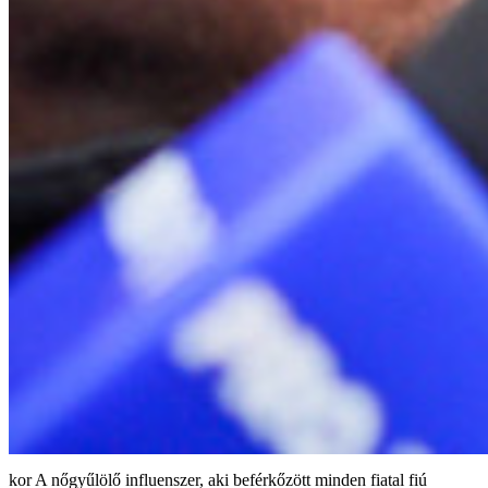
A nőgyűlölő influenszer, aki beférkőzött minden fiatal fiú