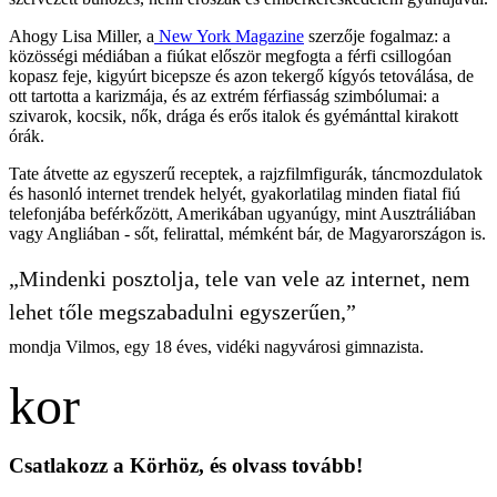
Ahogy Lisa Miller, a
New York Magazine
szerzője fogalmaz: a
közösségi médiában a fiúkat először megfogta a férfi csillogóan
kopasz feje, kigyúrt bicepsze és azon tekergő kígyós tetoválása, de
ott tartotta a karizmája, és az extrém férfiasság szimbólumai: a
szivarok, kocsik, nők, drága és erős italok és gyémánttal kirakott
órák.
Tate átvette az egyszerű receptek, a rajzfilmfigurák, táncmozdulatok
és hasonló internet trendek helyét, gyakorlatilag minden fiatal fiú
telefonjába beférkőzött, Amerikában ugyanúgy, mint Ausztráliában
vagy Angliában - sőt, felirattal, mémként bár, de Magyarországon is.
„Mindenki posztolja, tele van vele az internet, nem
lehet tőle megszabadulni egyszerűen,”
mondja Vilmos, egy 18 éves, vidéki nagyvárosi gimnazista.
Csatlakozz a Körhöz, és olvass tovább!