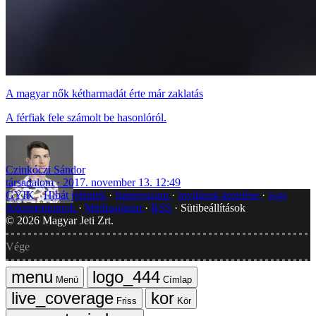
A magyar nők kétharmadát érte már zaklatás
A férfiak fele számolt be hasonlóról.
Czinkóczi Sándor
társadalom
2017. november 13. 12:49
GYIK
Hibát jelentek
Impresszum
Javítások kezelése
Jogi
dokumentumok
Médiaajánlat
RSS
Sütibeállítások
©
2026
Magyar Jeti Zrt.
Vége
Menü
Címlap
Friss
Kör