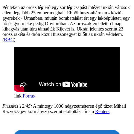
Pénteken az orosz légierő egy sor légicsapást intézett ukrán városok
ellen, legalább 25 ember meghalt. Ebből huszonhárman - köztük
gyerekek - Umanban, miután bombatalálat ért egy lakóépületet, egy
nő és gyermeke pedig Dnyipróban. Az oroszok emellett 51 nap
kihagyás után újra támadták Kijevet is. Ukrán jelentés szerint 23
orosz rakéta és drón közül huszonegyet kilőtt az ukrán védelem.
(
BBC
)
Forrás
Frissítés 12:45:
A mintegy 1000 négyzetméteren égő tüzet Mihail
Razvozsajev kormányzó szerint eloltották - írja a
Reuters
.