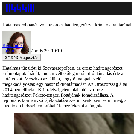
Hatalmas robbanás volt az orosz haditengerészet krími olajraktáránál
Kiss Imola
háború
2023. április 29. 10:19
Megosztás
Hatalmas tűz ütött ki Szevasztopolban, az orosz haditengerészet
krími olajraktáránál, miután vélhetőleg ukrán dróntámadás érte a
tartályokat. Moszkva azt állítja, hogy öt nappal ezelőtt
megakadályoztak egy hasonló dróntámadást. Az Oroszország által
2014-ben elfoglalt Krím-félszigeten található az orosz
haditengerészet Fekete-tengeri flottájának főhadiszállása. A
regionális kormányzó tájékoztatása szerint senki sem sérült meg, a
tűzoltók a helyszínen próbálják megfékezni a lángokat.