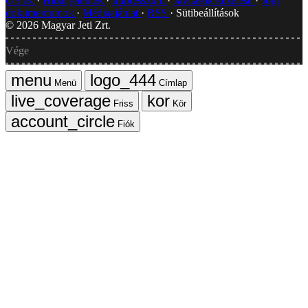
GYIK
Hibát jelentek
Impresszum
Javítások kezelése
Jogi
dokumentumok
Médiaajánlat
RSS
Sütibeállítások
©
2026
Magyar Jeti Zrt.
Vége
Menü
Címlap
Friss
Kör
Fiók