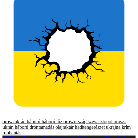
orosz-ukrán háború
háború
tűz
oroszország
szevasztopol
orosz-
ukrán háború
dróntámadás
olajraktár
haditengerészet
ukrajna
krím
robbantás