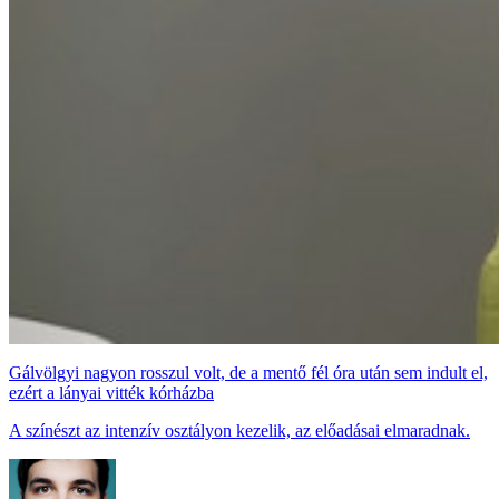
Gálvölgyi nagyon rosszul volt, de a mentő fél óra után sem indult el,
ezért a lányai vitték kórházba
A színészt az intenzív osztályon kezelik, az előadásai elmaradnak.