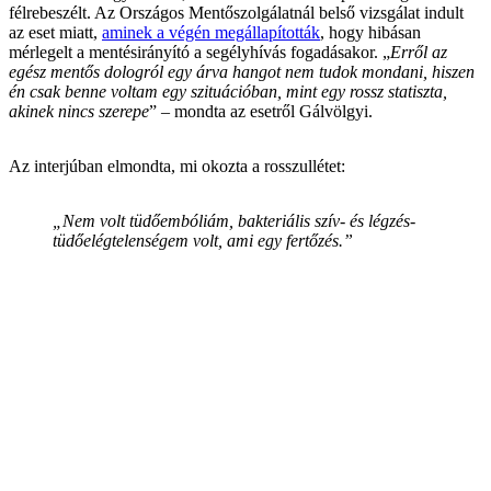
félrebeszélt. Az Országos Mentőszolgálatnál belső vizsgálat indult
az eset miatt,
aminek a végén megállapították
, hogy hibásan
mérlegelt a mentésirányító a segélyhívás fogadásakor. „
Erről az
egész mentős dologról egy árva hangot nem tudok mondani, hiszen
én csak benne voltam egy szituációban, mint egy rossz statiszta,
akinek nincs szerepe
” – mondta az esetről Gálvölgyi.
Az interjúban elmondta, mi okozta a rosszullétet:
„
Nem volt tüdőembóliám, bakteriális szív- és légzés-
tüdőelégtelenségem volt, ami egy fertőzés.
”