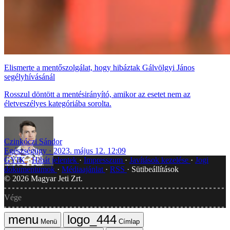
Elismerte a mentőszolgálat, hogy hibáztak Gálvölgyi János
segélyhívásánál
Rosszul döntött a mentésirányító, amikor az esetet nem az
életveszélyes kategóriába sorolta.
Czinkóczi Sándor
Egészségügy
2023. május 12. 12:09
GYIK
Hibát jelentek
Impresszum
Javítások kezelése
Jogi
dokumentumok
Médiaajánlat
RSS
Sütibeállítások
©
2026
Magyar Jeti Zrt.
Vége
Menü
Címlap