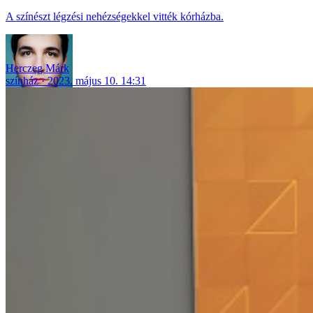
A színészt légzési nehézségekkel vitték kórházba.
Herczeg Márk
színház
2023. május 10. 14:31