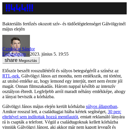
Bakteriális fertőzés okozott szív- és tüdőelégtelenséget Gálvölgyinél
május elején
Czinkóczi Sándor
Egészségügy
2023. június 5. 19:55
Megosztás
Először beszélt rosszullétéről és súlyos betegségéről a színész az
RTL-nek.
Gálvölgyi János azt mondta, nem emlékszik, mi történt,
az utolsó emléke az, hogy lemond egy interjút, mert nem érezte jól
magát. Onnan filmszakadás. Három nappal később az intenzív
osztályon ébredt. Legfeljebb arról maradt néhány emlékképe, ahogy
a lányai beviszik a kórházba.
Gálvölgyi János május elején került kórházba
súlyos állapotban
.
Amikor rosszul lett, a családtagjai hiába kértek segítséget,
30 perc
elteltével sem indítottak hozzá mentőautót
, emiatt reklamáló lányára
rá is csapták a telefont. Végül a családtagoknak kellett kórházba
vinniük Gálvölgyi Jánost, aki akkor már nem kapott levegőt és