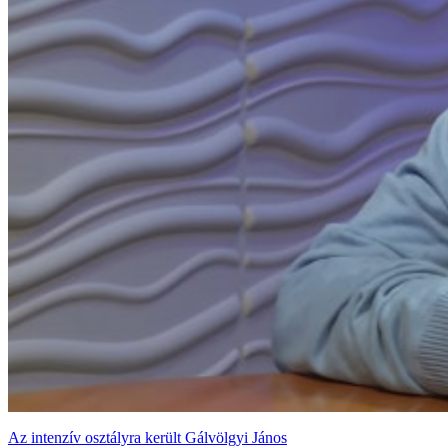
Az intenzív osztályra került Gálvölgyi János