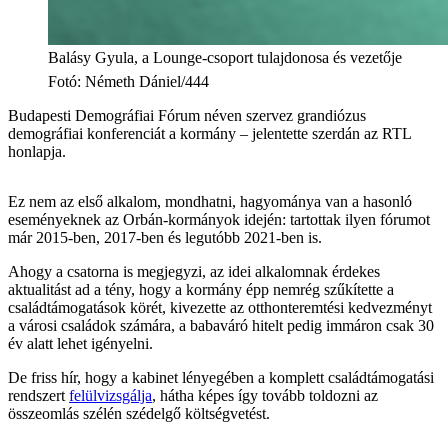
Balásy Gyula, a Lounge-csoport tulajdonosa és vezetője
Fotó
:
Németh Dániel/444
Budapesti Demográfiai Fórum néven szervez grandiózus
demográfiai konferenciát a kormány – jelentette szerdán az RTL
honlapja.
Ez nem az első alkalom, mondhatni, hagyománya van a hasonló
eseményeknek az Orbán-kormányok idején: tartottak ilyen fórumot
már 2015-ben, 2017-ben és legutóbb 2021-ben is.
Ahogy a csatorna is megjegyzi, az idei alkalomnak érdekes
aktualitást ad a tény, hogy a kormány épp nemrég szűkítette a
családtámogatások körét, kivezette az otthonteremtési kedvezményt
a városi családok számára, a babaváró hitelt pedig immáron csak 30
év alatt lehet igényelni.
De friss hír, hogy a kabinet lényegében a komplett családtámogatási
rendszert
felülvizsgálja
, hátha képes így tovább toldozni az
összeomlás szélén szédelgő költségvetést.