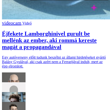
Videó
Éjfekete Lamborghinivel gurult be
mellénk az ember, aki rommá kereste
magát a propagandával
Egy autóverseny előtt tudunk beszélni az állami hirdetéseket gyártó
Balásy Gyulával, aki csak azért nem a Ferrarijával indult, mert az
épp elromlott.