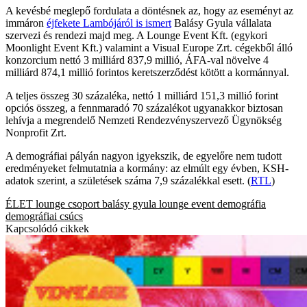
A kevésbé meglepő fordulata a döntésnek az, hogy az eseményt az
immáron
éjfekete Lambójáról is ismert
Balásy Gyula vállalata
szervezi és rendezi majd meg. A Lounge Event Kft. (egykori
Moonlight Event Kft.) valamint a Visual Europe Zrt. cégekből álló
konzorcium nettó 3 milliárd 837,9 millió, ÁFA-val növelve 4
milliárd 874,1 millió forintos keretszerződést kötött a kormánnyal.
A teljes összeg 30 százaléka, nettó 1 milliárd 151,3 millió forint
opciós összeg, a fennmaradó 70 százalékot ugyanakkor biztosan
lehívja a megrendelő Nemzeti Rendezvényszervező Ügynökség
Nonprofit Zrt.
A demográfiai pályán nagyon igyekszik, de egyelőre nem tudott
eredményeket felmutatnia a kormány: az elmúlt egy évben, KSH-
adatok szerint, a születések száma 7,9 százalékkal esett. (
RTL
)
ÉLET
lounge csoport
balásy gyula
lounge event
demográfia
demográfiai csúcs
Kapcsolódó cikkek