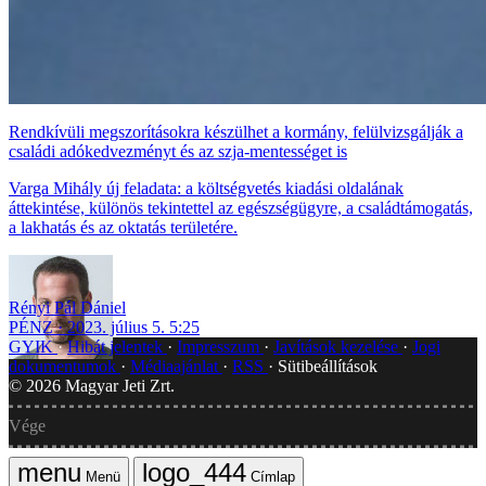
Rendkívüli megszorításokra készülhet a kormány, felülvizsgálják a
családi adókedvezményt és az szja-mentességet is
Varga Mihály új feladata: a költségvetés kiadási oldalának
áttekintése, különös tekintettel az egészségügyre, a családtámogatás,
a lakhatás és az oktatás területére.
Rényi Pál Dániel
PÉNZ
2023. július 5. 5:25
GYIK
Hibát jelentek
Impresszum
Javítások kezelése
Jogi
dokumentumok
Médiaajánlat
RSS
Sütibeállítások
©
2026
Magyar Jeti Zrt.
Vége
Menü
Címlap