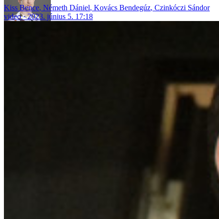
Kiss Bence
,
Németh Dániel
,
Kovács Bendegúz
,
Czinkóczi Sándor
video
2023. június 5. 17:18