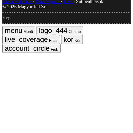
dokumentumok
Médiaajánlat
RSS
Sütibeállítások
©
2026
Magyar Jeti Zrt.
Vége
Menü
Címlap
Friss
Kör
Fiók