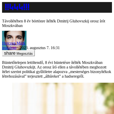
Távollétében 8 év börtönre ítélték Dmitrij Gluhovszkij orosz írót
Moszkvában
Herczeg Márk
irodalom
2023. augusztus 7. 16:31
Megosztás
Büntetőtelepen letöltendő, 8 évi büntetésre ítélték Moszkvában
Dmitrij Gluhovszkijt. Az orosz író ellen a távollétében meghozott
ítélet szerint politikai gyűlöletre alapozva „mesterséges bizonyítékok
létrehozásával” terjesztett „álhíreket” a hadseregről.