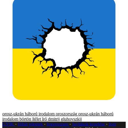
orosz-ukrán háború
irodalom
oroszország
orosz-ukrán háború
irodalom
börtön
ítélet
író
dmitrij gluhovszkij
GYIK
Hibát jelentek
Impresszum
Javítások kezelése
Jogi