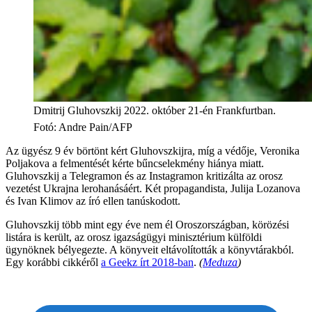
Dmitrij Gluhovszkij 2022. október 21-én Frankfurtban.
Fotó
:
Andre Pain/AFP
Az ügyész 9 év börtönt kért Gluhovszkijra, míg a védője, Veronika
Poljakova a felmentését kérte bűncselekmény hiánya miatt.
Gluhovszkij a Telegramon és az Instagramon kritizálta az orosz
vezetést Ukrajna lerohanásáért. Két propagandista, Julija Lozanova
és Ivan Klimov az író ellen tanúskodott.
Gluhovszkij több mint egy éve nem él Oroszországban, körözési
listára is került, az orosz igazságügyi minisztérium külföldi
ügynöknek bélyegezte. A könyveit eltávolították a könyvtárakból.
Egy korábbi cikkéről
a Geekz írt 2018-ban
.
(
Meduza
)